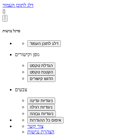
דלג לתוכן העמוד

סרגל נגישות
גופן וקישורים
צבעים
צור קשר
הצהרת נגישות