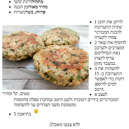
מתחיל
דרגת קושי
מהיר מאוד
זמן הכנה
פרווה, כשר
כשרות
לרוקן את תוכן
1
שקית התערובת
להכנת המבורגר
צמחי לקערה.
להוסיף את שאר
2
המצרכים ולערבב
(את הבזיליקום
עדיף לקצוץ
במעבד מזון).
להשהות את
3
התערובת כ- 15
דקות כדי לאפשר
למים להיספג
היטב.
טעים, קל ומהיר
לעצב
4
המבורגרים בידיים רטובות ולטגן היטב במחבת טפלון מחוממת
ומשומנת משני הצדדים עד להשחמה.
בתיאבון
5
ללא צבעי מאכל
