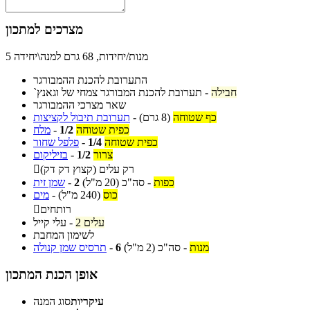
מצרכים למתכון
5 מנות/יחידות, 68 גרם למנה\יחידה
התערובת להכנת ההמבורגר
חבילה
-
תערובת להכנת המבורגר צמחי של וגאנץ`
שאר מצרכי ההמבורגר
כף שטוחה
(8 גרם)
-
תערובת תיבול לקציצות
כפית שטוחה
1/2
-
מלח
כפית שטוחה
1/4
-
פלפל שחור
צרור
1/2
-
בזיליקום
רק עלים (קצוץ דק דק)

כפות
-
סה"כ
(20 מ"ל)
2
-
שמן זית
כוס
(240 מ"ל)
-
מים
רותחים

2 עלים
-
עלי קייל
לשימון המחבת
מנות
-
סה"כ
(2 מ"ל)
6
-
תרסיס שמן קנולה
אופן הכנת המתכון
עיקריות
סוג המנה