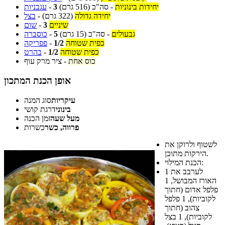
יחידות בינוניות
-
סה"כ
(516 גרם)
3
-
עגבניות
יחידה גדולה
(322 גרם)
-
בצל
שיניים
3
-
שום
גבעולים
-
סה"כ
(15 גרם)
5
-
כוסברה
כפית שטוחה
1/2
-
פפריקה
כפית שטוחה
1/2
-
בהרט
כוס אחת
-
ציר מרק עוף
אופן הכנת המתכון
עיקריות
סוג המנה
בינוני
דרגת קושי
מעל שעה
זמן הכנה
פרווה, כשר
כשרות
לשטוף ולרוקן את
הירקות מתוכן.
הכנת המילוי:
לערבב את
1
האורז המבושל, 1
פלפל אדום (חתוך
לקוביות), 1 פלפל
צהוב (חתוך
לקוביות), 1 בצל