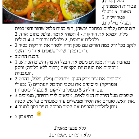
סגול (קצוץ),
פטריות השמפיניון,
הטונה, 5 גבעולי
פטרוזיליה, 5
גבעולי בזיליקום,
הצנוברים (קלויים במחבת יבשה), חצי כפית פלפל שחור וחצי כפית
מלח, ולמלא את הירקות - 4 תפוחי אדמה, פלפל כתום אחד, 2
פלפלים אדומים, 2 פלפלים צהובים ו- 4 בצלים..
לנקב בכל ירק כמה חורים עם סכין חדה ולסדר את הירקות בסיר
2
רחב ונמוך, שיהיו צפופים אחד ליד השני.
הכנת הרוטב:
במחבת נפרדת מטגנים מעט את הבצל הקצוץ והשום הכתוש,
1
מוסיפים את העגבניות הקצוצות (רכות ללא קליפה) ורסק
העגבניות.
מוסיפים את ציר מרק העוף, מתבלים (מלח, פלפל, בהרט
2
ופפריקה) ומוסיפים את עשבי התיבול הנותרים (5 גבעולי
פטרוזיליה, 5 גבעולי בזיליקום, 5 גבעולי כוסברה).
שופכים מעל הירקות הממולאים, מביאים לידי רתיחה, מנמיכים
3
את האש, סוגרים את הסיר ומבשלים עוד כשעתיים על אש קטנה.
ניתן לחלופין להכניס את הסיר מכוסה בנייר כסף לתנור.
4
בתיאבון
5
ללא צבעי מאכל

ללא חומרים משמרים
