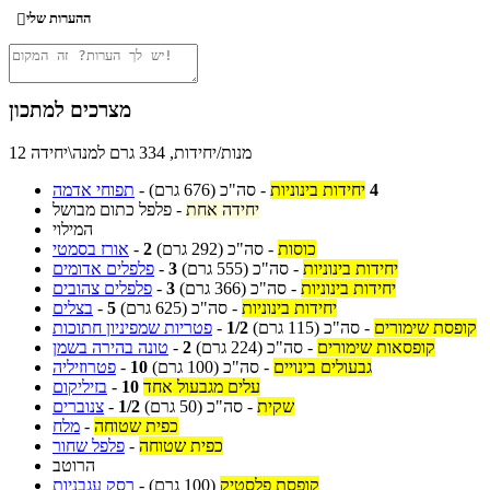
ההערות שלי

מצרכים למתכון
12 מנות/יחידות, 334 גרם למנה\יחידה
4
יחידות בינוניות
-
סה"כ
(676 גרם)
-
תפוחי אדמה
יחידה אחת
-
פלפל כתום מבושל
המילוי
כוסות
-
סה"כ
(292 גרם)
2
-
אורז בסמטי
יחידות בינוניות
-
סה"כ
(555 גרם)
3
-
פלפלים אדומים
יחידות בינוניות
-
סה"כ
(366 גרם)
3
-
פלפלים צהובים
יחידות בינוניות
-
סה"כ
(625 גרם)
5
-
בצלים
קופסת שימורים
-
סה"כ
(115 גרם)
1/2
-
פטריות שמפיניון חתוכות
קופסאות שימורים
-
סה"כ
(224 גרם)
2
-
טונה בהירה בשמן
גבעולים בינויים
-
סה"כ
(100 גרם)
10
-
פטרוזיליה
עלים מגבעול אחד
10
-
בזיליקום
שקית
-
סה"כ
(50 גרם)
1/2
-
צנוברים
כפית שטוחה
-
מלח
כפית שטוחה
-
פלפל שחור
הרוטב
קופסת פלסטיק
(100 גרם)
-
רסק עגבניות