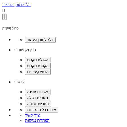
דלג לתוכן העמוד

סרגל נגישות
גופן וקישורים
צבעים
צור קשר
הצהרת נגישות