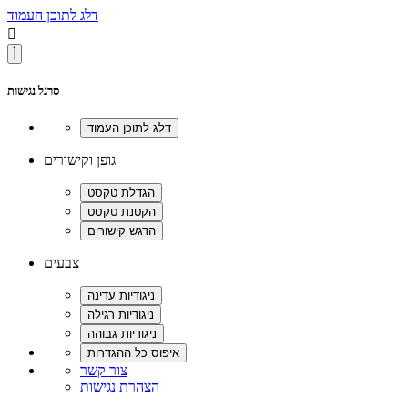
דלג לתוכן העמוד

סרגל נגישות
גופן וקישורים
צבעים
צור קשר
הצהרת נגישות