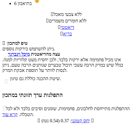
בתיאבון
6
ללא צבעי מאכל

ללא חומרים משמרים

דיאטטי

בריא

טיפ למתכון

ניתן להשתמש בירקות נוספים.
עצה מהדיאטנית
מיכל וינברגר

אינו מכיל פחמימה אלא ירקות בלבד, ולכן יחסית מעט קלוריות למנה.
בגלל שיש במרק הרבה עשבי תיבול טבעיים שנותנים הרבה טעם, ניתן
לנסות לוותר על תוספת אבקת המרק.
שיטת ההכנה כוללת גם טיגון.

התפלגות ערך תזונתי במתכון
התפלגות ערך תזונתי במתכון

ההתפלגות מתייחסת לחלבונים, פחמימות, שומנים וסיבים בלבד ולא לכל
סיבים
.
הטבלה.
קרא עוד
פחמימות
חלבונים
שומנים
תזונתיים

: 0.37 (0.54 נטו)
יחס קטוגני

18.5%
22.2%
10.1%
49.2%