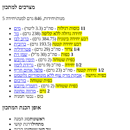
מצרכים למתכון
5 מנות/יחידות, 846 גרם למנה\יחידה
11
כוסות רגילות
-
סה"כ
(3.3 ליטר)
-
מים
יחידה גדולה ללא קליפה
(238 גרם)
-
גזר
רבע יחידה בינונית
(384.75 גרם)
-
כרוב לבן
רבע יחידה קטנה
(193.5 גרם)
-
כרובית
1/4
צרור
-
סה"כ
(29 גרם)
-
פטרוזיליה
3
כפות
-
סה"כ
(30 מ"ל)
-
שמן זית
כפית שטוחה
(2 גרם)
-
תימין מיובש
1/2
יחידה
-
סה"כ
(9 גרם)
-
גרידת לימון
1/2
יחידה קטנה
-
סה"כ
(23 גרם)
-
פלפל אדום חריף
כפית גדושה
-
אבקת מרק עוף ללא מונוסודיום גלוטמט
כפית שטוחה
-
כורכום
כפית שטוחה
(2 גרם)
-
רוזמרין מיובש
2
גרם
-
מרווה טחונה
כוס
-
נבטי חמניה
אופן הכנת המתכון
ראשונות
סוג המנה
מתחיל
דרגת קושי
עד חצי שעה
זמן הכנה