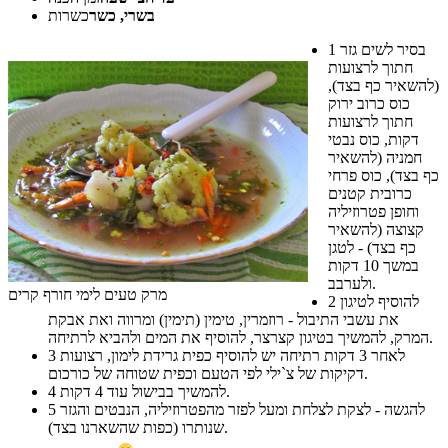
בשרי, כשר
כשרות
בסיר לשים גזר
1
חתוך לרצועות
(להשאיר כף בצד),
כוס כרוב ירוק
חתוך לרצועות
דקות, כוס נבטי
חמניה (להשאיר
כף בצד), כוס פרחי
כרובית קטנים
וחופן פטרוזיליה
קצוצה (להשאיר
כף בצד) - לטגן
במשך 10 דקות
ולערבב.
מרק טעים לימי חורף קרים
להוסיף לטיגון
2
את עשבי התיבול - רוזמרין, טימין (תימין) ומרווה ואת אבקת
המרק, להמשיך בטיגון קצרצר, להוסיף את המים ולהביא לרתיחה.
לאחר 3 דקות רתיחה יש להוסיף כפית גרידת לימון, רצועות
3
דקיקות של צ`ילי לפי הטעם וכפית שטוחה של כורכום.
להמשיך בבישול עוד 4 דקות.
4
להגשה - לצקת לצלחת ומעל לפזר מהפטרוזיליה, הנבטים והגזר
5
שנותרו (כפות שהשארנו בצד).