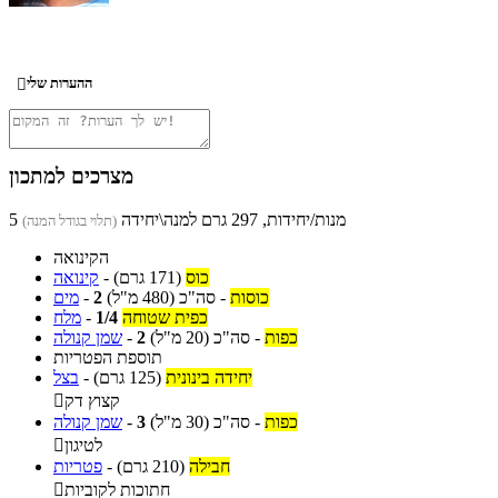
ההערות שלי

מצרכים למתכון
5 מנות/יחידות, 297 גרם למנה\יחידה
(תלוי בגודל המנה)
הקינואה
כוס
(171 גרם)
-
קינואה
כוסות
-
סה"כ
(480 מ"ל)
2
-
מים
כפית שטוחה
1/4
-
מלח
כפות
-
סה"כ
(20 מ"ל)
2
-
שמן קנולה
תוספת הפטריות
יחידה בינונית
(125 גרם)
-
בצל
קצוץ דק

כפות
-
סה"כ
(30 מ"ל)
3
-
שמן קנולה
לטיגון

חבילה
(210 גרם)
-
פטריות
חתוכות לקוביות
