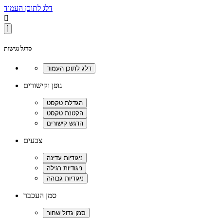
דלג לתוכן העמוד

סרגל נגישות
גופן וקישורים
צבעים
סמן העכבר