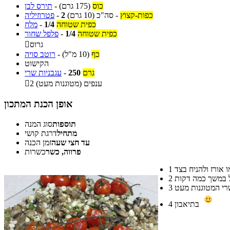
כוס
(175 גרם)
-
תירס לבן
כפות-קצוץ
-
סה"כ
(10 גרם)
2
-
פטרוזיליה
כפית שטוחה
1/4
-
מלח
כפית שטוחה
1/4
-
פלפל שחור
גרוס

כף
(10 מ"ל)
-
רוטב סויה
הקישוט
גרם
250
-
עגבניות שרי
2 ענפים (מטוגנות מעט)

אופן הכנת המתכון
תוספות
סוג המנה
מתחיל
דרגת קושי
עד חצי שעה
זמן הכנה
פרווה, כשר
כשרות
1
2
3
בתיאבון
4