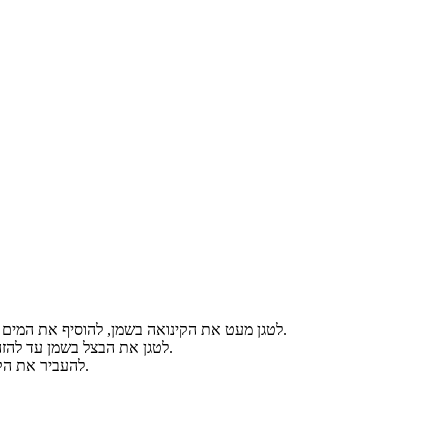
לטגן מעט את הקינואה בשמן, להוסיף את המים והמלח, לבשל על להבה נמוכה למשך כ- 20 דקות או עד שהקינואה מוכנה כמו אורז ולהניח בצד.
לטגן את הבצל בשמן עד להזהבה, להוסיף בהדרגה את שאר המצרכים והתבלינים, לערבב מדי פעם ולבשל במשך כמה דקות.
להעביר את הקינואה לכלי הגשה, לפזר מעל את תוספת הפטריות ולקשט בענפי עגבניות השרי המטוגנות מעט.