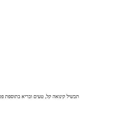
תבשיל קינואה קל, טעים ובריא בתוספת פטריות עם בצל וגרעיני תיר