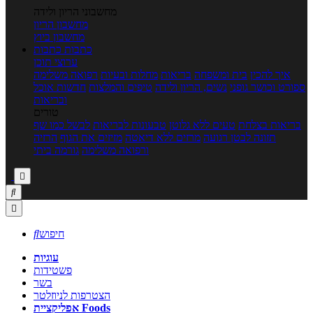
מחשבוני הריון ולידה
מחשבון הריון
מחשבון ביוץ
כתבות
כתבות
ערוצי תוכן
איך להכין
בית ומשפחה
בריאות
מחלות ובעיות
רפואה משלימה
ספורט וכושר גופני
נשים, הריון ולידה
טיפים והמלצות
חדשות אוכל
ובריאות
טורים
בריאות בצלחת
טעים ללא גלוטן
טבעונות לבריאות
לבשל כמו שף
תזונה לבטן רגועה
מרזים ללא דיאטה
מזיזים את הגוף
הרזיה
ורפואה משלימה
גורמה ביתי



חיפוש

עוגיות
פשטידות
בשר
הצטרפות לניוזלטר
אפליקציית Foods