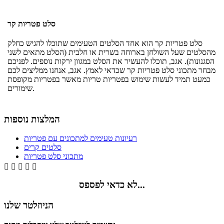
סלט פטריות קר
סלט פטריות קר הוא אחד הסלטים הטעימים שתוכלו להגיש כחלק
מהסלטים שעל השולחן בארוחה בשרית או חלבית (הסלט מתאים לשני
הסגנונות). אגב, תוכלו להעשיר את הסלט במגוון ירקות נוספים. לפניכם
מבחר מתכוני סלט פטריות קר שכדאי לאמץ. אגב, אנחנו ממליצים לכם
כמעט תמיד לעשות שימוש בפטריות טריות מאשר בפטריות מקופסת
שימורים.
המלצות נוספות
רעיונות טעימים למתכונים עם פטריות
סלטים קרים
מתכוני סלט פטריות





לא כדאי לפספס...
הניוזלטר שלנו