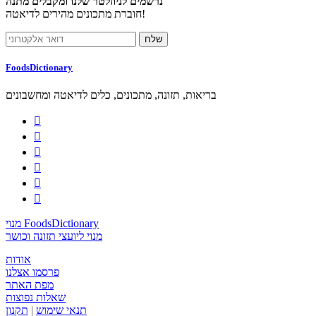
נרשמים לניוזלטר שלנו ומקבלים מתנה
חוברת מתכונים מהירים לדיאטה!
FoodsDictionary
בריאות, תזונה, מתכונים, כלים לדיאטה ומחשבונים






מנוי FoodsDictionary
מנוי ליועצי תזונה וכושר
אודות
פרסמו אצלנו
מפת האתר
שאלות נפוצות
תנאי שימוש
|
תקנון