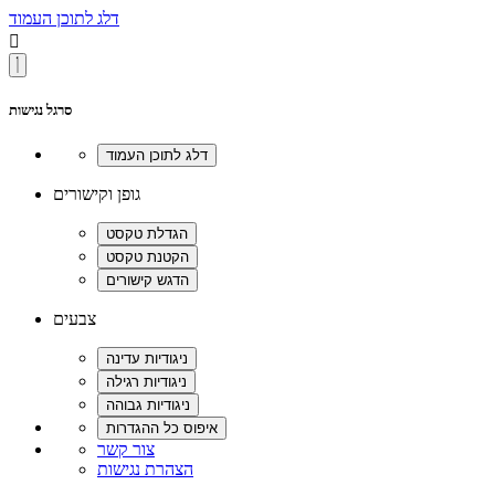
דלג לתוכן העמוד

סרגל נגישות
גופן וקישורים
צבעים
צור קשר
הצהרת נגישות