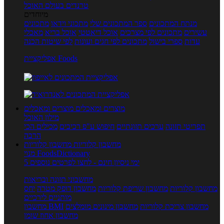
טרנדים בעולם האוכל
מיוחדים
מנתח המתכונים
ספר המתכונים שלי
מתכוני וידאו
מתכונים
עשירים
מתכונים לפי מצרכים
אוכל דיאטטי
אוכל בריא
מאכלי
עדות
ספרי בישול
מתכונים לפי חגים ועונות
לפי שיטות הכנה
אפליקציית Foods
מוצרים ומאכלים
מוצרים ומאכלים
מילון האוכל
תפריטי תזונה
ערכים תזונתיים
חיפוש ע"פ רכיבים
מכילים הכי
הרבה
מחשבון קלוריות
מחשבון קלוריות
מנוי FoodsDictionary
5 ימי ניסיון חינם - לחצו לפרטים נוספים
מחשבוני תזונה ובריאות
מחשבון קלוריות
מחשבון שריפת קלוריות
מחשבון דופק מטרה
יחס
מותניים לירכיים
מחשבון צריכת קלוריות
מחשבון מינונים מומלצים
מחשבון BMI
מחשבון אחוז שומן