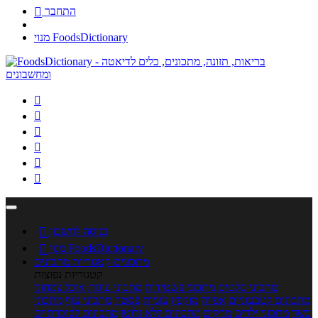
התחבר

מנוי FoodsDictionary






כניסה לחשבון

מנוי FoodsDictionary

מתכונים
קטגוריות מתכונים
קטגוריות נפוצות
מתכוני סלטים
מתכוני פשטידות
מתכוני עוגות
אוכל צמחוני
מתכונים לטבעוניים
אפייה
מוקפץ
עוגיות
פסטה
מתכוני עוף
מתכוני
בשר
מתכוני ילדים
מרקים
מתכונים ללא גלוטן
מתכונים לסוכרתיים