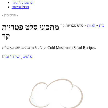
הרשמה לוובינר
סרגל נגישות
- פרסומת -
מתכוני סלט פטריות
בית
»
תגיות
»
סלט פטריות קר
קר
סה"כ 8 מתכונים, שם באנגלית: Cold Mushroom Salad Recipes.
סלטים

שלח לחבר
