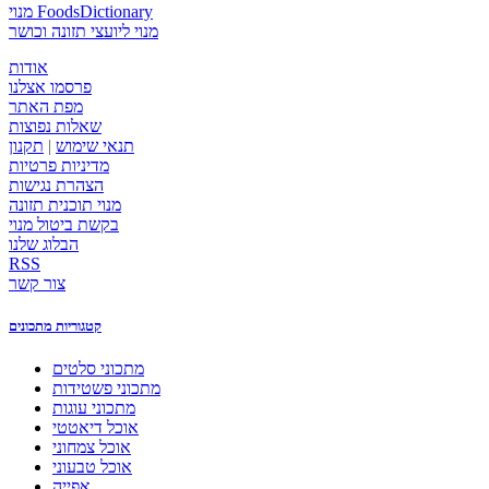
מנוי FoodsDictionary
מנוי ליועצי תזונה וכושר
אודות
פרסמו אצלנו
מפת האתר
שאלות נפוצות
תנאי שימוש
|
תקנון
מדיניות פרטיות
הצהרת נגישות
מנוי תוכנית תזונה
בקשת ביטול מנוי
הבלוג שלנו
RSS
צור קשר
קטגוריות מתכונים
מתכוני סלטים
מתכוני פשטידות
מתכוני עוגות
אוכל דיאטטי
אוכל צמחוני
אוכל טבעוני
אפייה