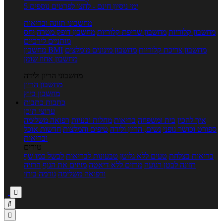
5 ימי ניסיון חינם - לחצו לפרטים נוספים
מחשבוני תזונה ובריאות
מחשבון קלוריות
מחשבון שריפת קלוריות
מחשבון דופק מטרה
יחס
מותניים לירכיים
מחשבון צריכת קלוריות
מחשבון מינונים מומלצים
מחשבון BMI
מחשבון אחוז שומן
מחשבוני הריון ולידה
מחשבון הריון
מחשבון ביוץ
כתבות
כתבות
ערוצי תוכן
איך להכין
בית ומשפחה
בריאות
מחלות ובעיות
רפואה משלימה
ספורט וכושר גופני
נשים, הריון ולידה
טיפים והמלצות
חדשות אוכל
ובריאות
טורים
בריאות בצלחת
טעים ללא גלוטן
טבעונות לבריאות
לבשל כמו שף
תזונה לבטן רגועה
מרזים ללא דיאטה
מזיזים את הגוף
הרזיה
ורפואה משלימה
גורמה ביתי


