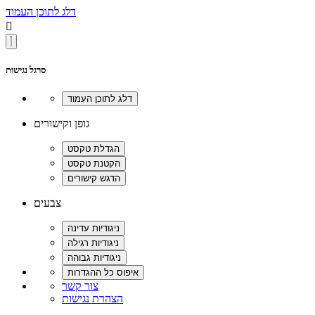
דלג לתוכן העמוד

סרגל נגישות
גופן וקישורים
צבעים
צור קשר
הצהרת נגישות