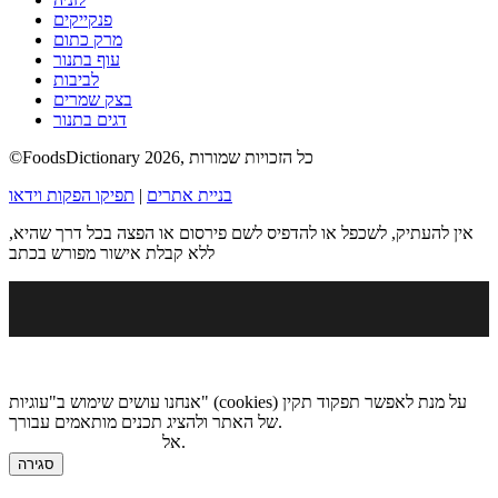
פנקייקים
מרק כתום
עוף בתנור
לביבות
בצק שמרים
דגים בתנור
©FoodsDictionary 2026, כל הזכויות שמורות
בניית אתרים
|
תפיקו הפקות וידאו
אין להעתיק, לשכפל או להדפיס לשם פירסום או הפצה בכל דרך שהיא,
ללא קבלת אישור מפורש בכתב
אנחנו עושים שימוש ב"עוגיות" (cookies) על מנת לאפשר תפקוד תקין
של האתר ולהציג תכנים מותאמים עבורך.
.
אל
מדיניות הגנת הפרטיות
סגירה