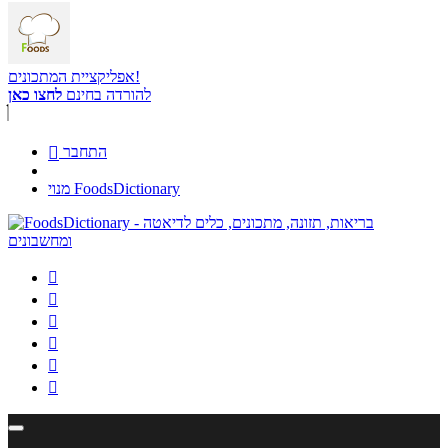
אפליקציית המתכונים!
להורדה בחינם
לחצו כאן
התחבר

מנוי FoodsDictionary





