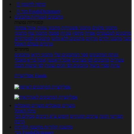
כניסה לחשבון

מנוי FoodsDictionary

מתכונים
קטגוריות מתכונים
קטגוריות נפוצות
מתכוני סלטים
מתכוני פשטידות
מתכוני עוגות
אוכל צמחוני
מתכונים לטבעוניים
אפייה
מוקפץ
עוגיות
פסטה
מתכוני עוף
מתכוני
בשר
מתכוני ילדים
מרקים
מתכונים ללא גלוטן
מתכונים לסוכרתיים
טרנדים בעולם האוכל
מיוחדים
מנתח המתכונים
ספר המתכונים שלי
מתכוני וידאו
מתכונים
עשירים
מתכונים לפי מצרכים
אוכל דיאטטי
אוכל בריא
מאכלי
עדות
ספרי בישול
מתכונים לפי חגים ועונות
לפי שיטות הכנה
אפליקציית Foods
מוצרים ומאכלים
מוצרים ומאכלים
מילון האוכל
תפריטי תזונה
ערכים תזונתיים
חיפוש ע"פ רכיבים
מכילים הכי
הרבה
מחשבון קלוריות
מחשבון קלוריות
מנוי FoodsDictionary