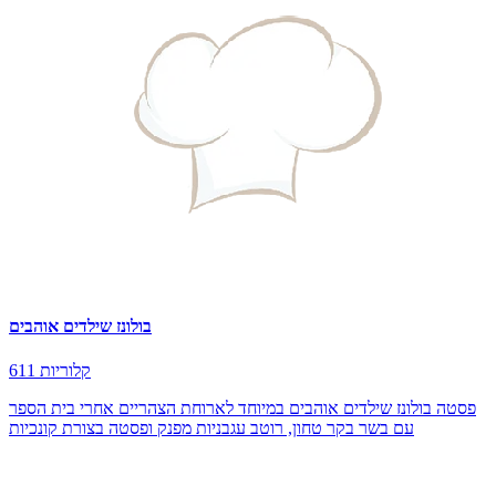
בולונז שילדים אוהבים
611 קלוריות
פסטה בולונז שילדים אוהבים במיוחד לארוחת הצהריים אחרי בית הספר
עם בשר בקר טחון, רוטב עגבניות מפנק ופסטה בצורת קונכיות