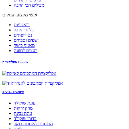
מכילים הכי הרבה
אנשי מקצוע ועסקים
דיאטניות
בלוגרי אוכל
נטורופתים
שפים וטבחים
מאמני כושר
יועצים לתזונה
אפליקציית Foods
חיפושים נפוצים
עוגת שוקולד
מרק ירקות
עוגת גבינה
כדורי שוקולד
מתכונים לארוחת בוקר
לזניה