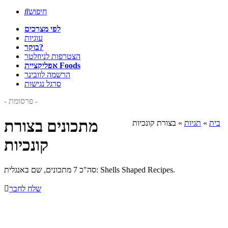
חיפוש

לפי מצרכים
עוגיות
בוקר?
הצטרפות לניוזלטר
אפליקציית Foods
הרשמה לוובינר
סרגל נגישות
- פרסומת -
מתכונים בצורת
בית
»
תגיות
»
בצורת קונכיות
קונכיות
סה"כ 7 מתכונים, שם באנגלית: Shells Shaped Recipes.
שלח לחבר
