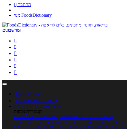
התחבר

מנוי FoodsDictionary






כניסה לחשבון

מנוי FoodsDictionary

מתכונים
קטגוריות מתכונים
קטגוריות נפוצות
מתכוני סלטים
מתכוני פשטידות
מתכוני עוגות
אוכל צמחוני
מתכונים לטבעוניים
אפייה
מוקפץ
עוגיות
פסטה
מתכוני עוף
מתכוני
בשר
מתכוני ילדים
מרקים
מתכונים ללא גלוטן
מתכונים לסוכרתיים