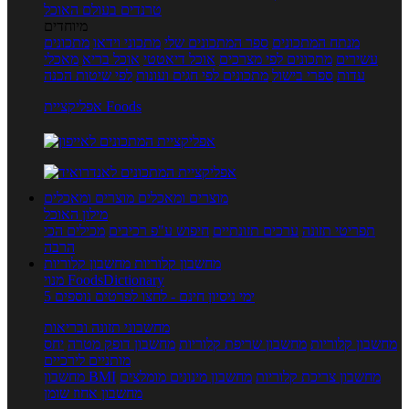
טרנדים בעולם האוכל
מיוחדים
מנתח המתכונים
ספר המתכונים שלי
מתכוני וידאו
מתכונים
עשירים
מתכונים לפי מצרכים
אוכל דיאטטי
אוכל בריא
מאכלי
עדות
ספרי בישול
מתכונים לפי חגים ועונות
לפי שיטות הכנה
אפליקציית Foods
מוצרים ומאכלים
מוצרים ומאכלים
מילון האוכל
תפריטי תזונה
ערכים תזונתיים
חיפוש ע"פ רכיבים
מכילים הכי
הרבה
מחשבון קלוריות
מחשבון קלוריות
מנוי FoodsDictionary
5 ימי ניסיון חינם - לחצו לפרטים נוספים
מחשבוני תזונה ובריאות
מחשבון קלוריות
מחשבון שריפת קלוריות
מחשבון דופק מטרה
יחס
מותניים לירכיים
מחשבון צריכת קלוריות
מחשבון מינונים מומלצים
מחשבון BMI
מחשבון אחוז שומן