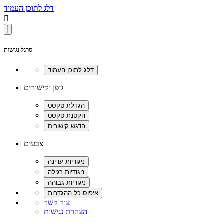
דלג לתוכן העמוד

סרגל נגישות
גופן וקישורים
צבעים
צור קשר
הצהרת נגישות