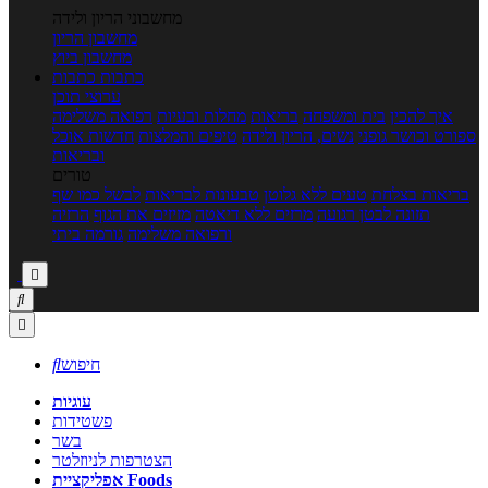
מחשבוני הריון ולידה
מחשבון הריון
מחשבון ביוץ
כתבות
כתבות
ערוצי תוכן
איך להכין
בית ומשפחה
בריאות
מחלות ובעיות
רפואה משלימה
ספורט וכושר גופני
נשים, הריון ולידה
טיפים והמלצות
חדשות אוכל
ובריאות
טורים
בריאות בצלחת
טעים ללא גלוטן
טבעונות לבריאות
לבשל כמו שף
תזונה לבטן רגועה
מרזים ללא דיאטה
מזיזים את הגוף
הרזיה
ורפואה משלימה
גורמה ביתי



חיפוש

עוגיות
פשטידות
בשר
הצטרפות לניוזלטר
אפליקציית Foods