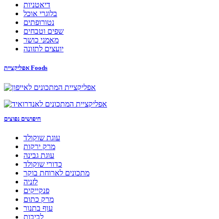
דיאטניות
בלוגרי אוכל
נטורופתים
שפים וטבחים
מאמני כושר
יועצים לתזונה
אפליקציית Foods
חיפושים נפוצים
עוגת שוקולד
מרק ירקות
עוגת גבינה
כדורי שוקולד
מתכונים לארוחת בוקר
לזניה
פנקייקים
מרק כתום
עוף בתנור
לביבות