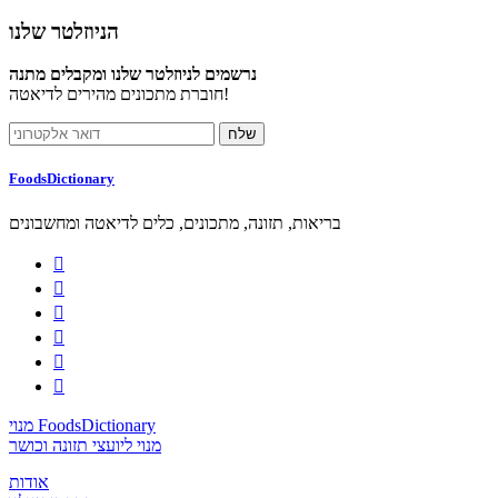
הניוזלטר שלנו
נרשמים לניוזלטר שלנו ומקבלים מתנה
חוברת מתכונים מהירים לדיאטה!
FoodsDictionary
בריאות, תזונה, מתכונים, כלים לדיאטה ומחשבונים






מנוי FoodsDictionary
מנוי ליועצי תזונה וכושר
אודות