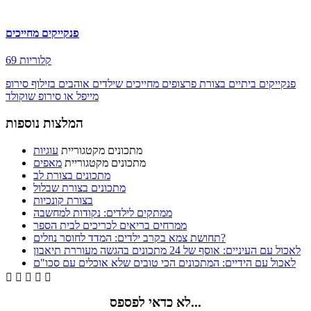
פנקייקים מחייכים
69 קלוריות
פנקייקים ביתיים בצורת פרצופים מחייכים שילדים אוהבים בזילוף סירופ
מייפל או סירופ שוקולד
המלצות נוספות
מתכונים מקטגוריית
עוגיות
מתכונים מקטגוריית
מאפים
מתכונים בצורת לב
מתכונים בצורת שבלול
בצורת קונכיות
ממתקים לילדים: נקודות למחשבה
ממרחים בריאים לכריכים לבית הספר
תחושת צמא בקרב ילדים: המדד לחוסר נוזלים?
לאכול עם העיניים: אוסף של 24 מתכונים בהגשה מעוררת תיאבון
לאכול עם הידיים: המתכונים הכי טובים שלא אוכלים עם סכו"ם





לא כדאי לפספס...