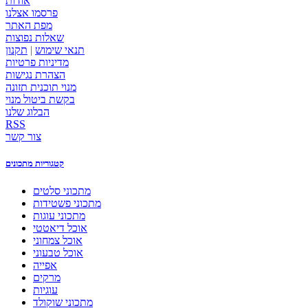
אודות
פרסמו אצלנו
מפת האתר
שאלות נפוצות
תנאי שימוש
|
תקנון
מדיניות פרטיות
הצהרת נגישות
מנוי תוכנית תזונה
בקשת ביטול מנוי
הבלוג שלנו
RSS
צור קשר
קטגוריות מתכונים
מתכוני סלטים
מתכוני פשטידות
מתכוני עוגות
אוכל דיאטטי
אוכל צמחוני
אוכל טבעוני
אפייה
מרקים
עוגיות
מתכוני שוקולד