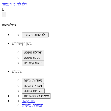
דלג לתוכן העמוד

סרגל נגישות
גופן וקישורים
צבעים
צור קשר
הצהרת נגישות