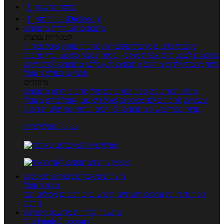
כניסה לחשבון

מנוי FoodsDictionary

מתכונים
קטגוריות מתכונים
קטגוריות נפוצות
מתכוני סלטים
מתכוני פשטידות
מתכוני עוגות
אוכל צמחוני
מתכונים לטבעוניים
אפייה
מוקפץ
עוגיות
פסטה
מתכוני עוף
מתכוני
בשר
מתכוני ילדים
מרקים
מתכונים ללא גלוטן
מתכונים לסוכרתיים
טרנדים בעולם האוכל
מיוחדים
מנתח המתכונים
ספר המתכונים שלי
מתכוני וידאו
מתכונים
עשירים
מתכונים לפי מצרכים
אוכל דיאטטי
אוכל בריא
מאכלי
עדות
ספרי בישול
מתכונים לפי חגים ועונות
לפי שיטות הכנה
אפליקציית Foods
מוצרים ומאכלים
מוצרים ומאכלים
מילון האוכל
תפריטי תזונה
ערכים תזונתיים
חיפוש ע"פ רכיבים
מכילים הכי
הרבה
מחשבון קלוריות
מחשבון קלוריות
מנוי FoodsDictionary