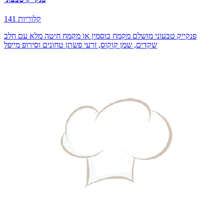
141 קלוריות
פנקייק טבעוני מושלם מקמח כוסמין או מקמח חיטה מלא עם חלב
שקדים, שמן קוקוס, זרעי פשתן טחונים וסירופ מייפל