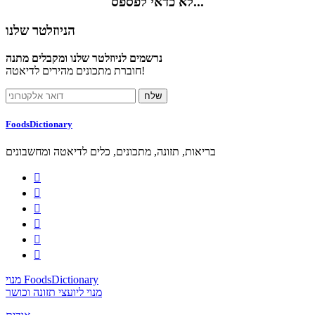
לא כדאי לפספס...
הניוזלטר שלנו
נרשמים לניוזלטר שלנו ומקבלים מתנה
חוברת מתכונים מהירים לדיאטה!
FoodsDictionary
בריאות, תזונה, מתכונים, כלים לדיאטה ומחשבונים






מנוי FoodsDictionary
מנוי ליועצי תזונה וכושר