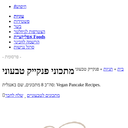
חיפוש

עוגיות
פשטידות
בשר
הצטרפות לניוזלטר
אפליקציית Foods
הרשמה לוובינר
סרגל נגישות
- פרסומת -
מתכוני פנקייק טבעוני
בית
»
תגיות
»
פנקייק טבעוני
סה"כ 8 מתכונים, שם באנגלית: Vegan Pancake Recipes.
מתכונים לטבעוניים

שלח לחבר
