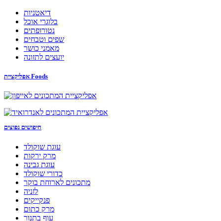
דיאטניות
בלוגרי אוכל
נטורופתים
שפים וטבחים
מאמני כושר
יועצים לתזונה
אפליקציית Foods
חיפושים נפוצים
עוגת שוקולד
מרק ירקות
עוגת גבינה
כדורי שוקולד
מתכונים לארוחת בוקר
לזניה
פנקייקים
מרק כתום
עוף בתנור