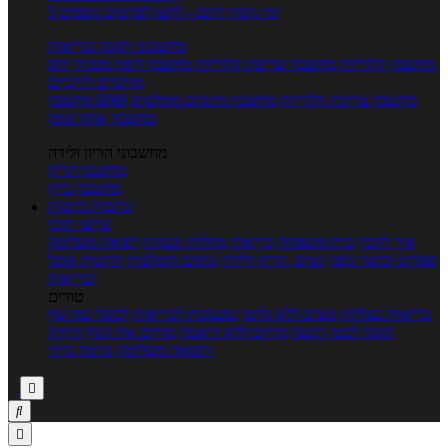
5 ימי ניסיון חינם - לחצו לפרטים נוספים
מחשבוני תזונה ובריאות
מחשבון קלוריות
מחשבון שריפת קלוריות
מחשבון דופק מטרה
יחס
מותניים לירכיים
מחשבון צריכת קלוריות
מחשבון מינונים מומלצים
מחשבון BMI
מחשבון אחוז שומן
מחשבוני הריון ולידה
מחשבון הריון
מחשבון ביוץ
כתבות
כתבות
ערוצי תוכן
איך להכין
בית ומשפחה
בריאות
מחלות ובעיות
רפואה משלימה
ספורט וכושר גופני
נשים, הריון ולידה
טיפים והמלצות
חדשות אוכל
ובריאות
טורים
בריאות בצלחת
טעים ללא גלוטן
טבעונות לבריאות
לבשל כמו שף
תזונה לבטן רגועה
מרזים ללא דיאטה
מזיזים את הגוף
הרזיה
ורפואה משלימה
גורמה ביתי


