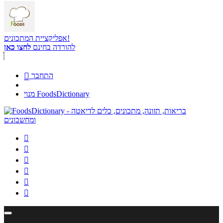
אפליקציית המתכונים!
להורדה בחינם
לחצו כאן
התחבר

מנוי FoodsDictionary





