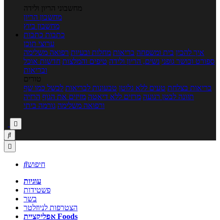
מחשבוני הריון ולידה
מחשבון הריון
מחשבון ביוץ
כתבות
כתבות
ערוצי תוכן
איך להכין
בית ומשפחה
בריאות
מחלות ובעיות
רפואה משלימה
ספורט וכושר גופני
נשים, הריון ולידה
טיפים והמלצות
חדשות אוכל
ובריאות
טורים
בריאות בצלחת
טעים ללא גלוטן
טבעונות לבריאות
לבשל כמו שף
תזונה לבטן רגועה
מרזים ללא דיאטה
מזיזים את הגוף
הרזיה
ורפואה משלימה
גורמה ביתי



חיפוש

עוגיות
פשטידות
בשר
הצטרפות לניוזלטר
אפליקציית Foods