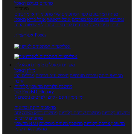
טרנדים בעולם האוכל
מיוחדים
מנתח המתכונים
ספר המתכונים שלי
מתכוני וידאו
מתכונים
עשירים
מתכונים לפי מצרכים
אוכל דיאטטי
אוכל בריא
מאכלי
עדות
ספרי בישול
מתכונים לפי חגים ועונות
לפי שיטות הכנה
אפליקציית Foods
מוצרים ומאכלים
מוצרים ומאכלים
מילון האוכל
תפריטי תזונה
ערכים תזונתיים
חיפוש ע"פ רכיבים
מכילים הכי
הרבה
מחשבון קלוריות
מחשבון קלוריות
מנוי FoodsDictionary
5 ימי ניסיון חינם - לחצו לפרטים נוספים
מחשבוני תזונה ובריאות
מחשבון קלוריות
מחשבון שריפת קלוריות
מחשבון דופק מטרה
יחס
מותניים לירכיים
מחשבון צריכת קלוריות
מחשבון מינונים מומלצים
מחשבון BMI
מחשבון אחוז שומן