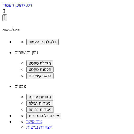
דלג לתוכן העמוד

סרגל נגישות
גופן וקישורים
צבעים
צור קשר
הצהרת נגישות