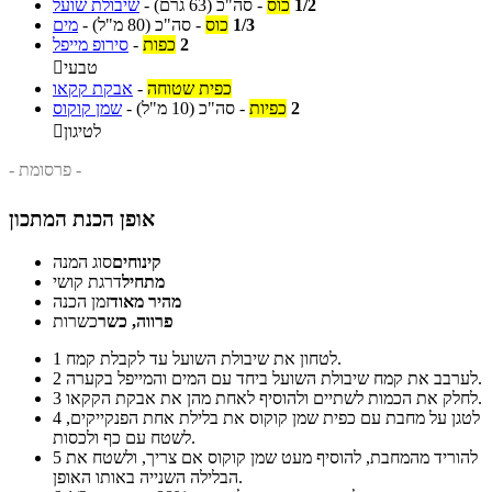
1/2
כוס
-
סה"כ
(63 גרם)
-
שיבולת שועל
1/3
כוס
-
סה"כ
(80 מ"ל)
-
מים
2
כפות
-
סירופ מייפל
טבעי

כפית שטוחה
-
אבקת קקאו
2
כפיות
-
סה"כ
(10 מ"ל)
-
שמן קוקוס
לטיגון

- פרסומת -
אופן הכנת המתכון
קינוחים
סוג המנה
מתחיל
דרגת קושי
מהיר מאוד
זמן הכנה
פרווה, כשר
כשרות
לטחון את שיבולת השועל עד לקבלת קמח.
1
לערבב את קמח שיבולת השועל ביחד עם המים והמייפל בקערה.
2
לחלק את הכמות לשתיים ולהוסיף לאחת מהן את אבקת הקקאו.
3
לטגן על מחבת עם כפית שמן קוקוס את בלילת אחת הפנקייקים,
4
לשטח עם כף ולכסות.
להוריד מהמחבת, להוסיף מעט שמן קוקוס אם צריך, ולשטח את
5
הבלילה השנייה באותו האופן.