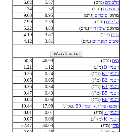
חלבונים
(גרם)
5.57
6.02
פחמימות
(גרם)
32
34
מתוכן
סוכרים
(גרם)
8.95
9.68
שומנים
(גרם)
7.39
7.99
מתוכם
שומן רווי
(גרם)
4.83
5.22
נתרן
(מ"ג)
3.87
4.19
סיבים תזונתיים
(גרם)
3.81
4.12
מים
(גרם)
46.99
50.8
ויטמין B
(מ"ג)
1.12
1.21
ויטמין B1
(מ"ג)
0.24
0.26
ויטמין B2
(מ"ג)
0.05
0.05
ויטמין B3
(מ"ג)
0.34
0.36
ויטמין B5
(מ"ג)
0.43
0.47
ויטמין B6
(מ"ג)
0.04
0.04
חומצה פולית - ויטמין B9
(מק"ג)
17.98
19.44
ויטמין E
(מ"ג)
0.01
0.01
ויטמין K
(מק"ג)
0.06
0.07
סידן
(מ"ג)
30.03
32.47
ברזל
(מ"ג)
1.86
2.02