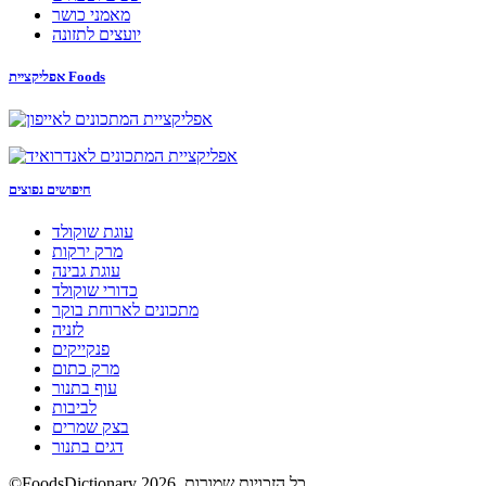
מאמני כושר
יועצים לתזונה
אפליקציית Foods
חיפושים נפוצים
עוגת שוקולד
מרק ירקות
עוגת גבינה
כדורי שוקולד
מתכונים לארוחת בוקר
לזניה
פנקייקים
מרק כתום
עוף בתנור
לביבות
בצק שמרים
דגים בתנור
©FoodsDictionary 2026, כל הזכויות שמורות