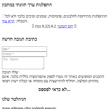
התפלגות ערך תזונתי במתכון
התפלגות ערך תזונתי במתכון

ההתפלגות מתייחסת לחלבונים, פחמימות, שומנים וסיבים בלבד ולא לכל
סיבים
.
הטבלה.
קרא עוד
פחמימות
חלבונים
שומנים
תזונתיים

: 0.2 (0.22 נטו)
יחס קטוגני

7.9%
15.3%
11.5%
65.3%
כתיבת תגובה חדשה
שלח תגובה
התכנים המופיעים באתר זה נועדו לספק אינפורמציה כללית בלבד. אינם
מהווים המלצה, תחליף להתייעצות עם מומחה או קבלת ייעוץ רפואי.
לא כדאי לפספס...
הניוזלטר שלנו
נרשמים לניוזלטר שלנו ומקבלים מתנה