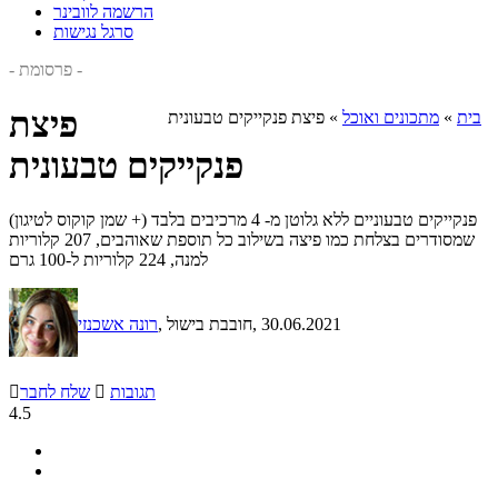
הרשמה לוובינר
סרגל נגישות
- פרסומת -
פיצת
בית
»
מתכונים ואוכל
»
פיצת פנקייקים טבעונית
פנקייקים טבעונית
פנקייקים טבעוניים ללא גלוטן מ- 4 מרכיבים בלבד (+ שמן קוקוס לטיגון)
שמסודרים בצלחת כמו פיצה בשילוב כל תוספת שאוהבים, 207 קלוריות
למנה, 224 קלוריות ל-100 גרם
, 30.06.2021
, חובבת בישול
רונה אשכנזי
תגובות

שלח לחבר

4.5