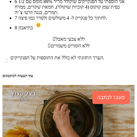
אני הוספתי על הפנקייקים שוקולד מריר 88% מומס עם 1/2
6
כפית שמן קוקוס (4 קוביות שוקולד), חמאת שקדים, ממרח
תמרים, בננה וזרעי צ`יה.
לחתוך כל פנקייק ל- 4 משולשים ולסדר כמו פיצה.
7
בתיאבון
8
ללא צבעי מאכל

ללא חומרים משמרים

הערך התזונתי לא כולל את התוספות על הפנקייקים.

עוד הצעות למתכונים
מעבר לכתבה