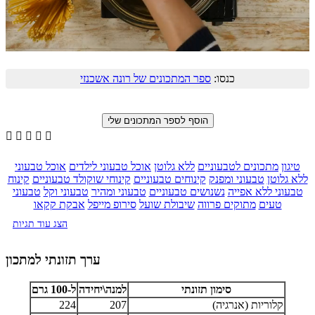
כנסו:
ספר המתכונים של רונה אשכנזי





טיגון
מתכונים לטבעוניים
ללא גלוטן
אוכל טבעוני לילדים
אוכל טבעוני
ללא גלוטן
טבעוני ומפנק
קינוחים טבעוניים
קינוחי שוקולד טבעוניים
קינוח
טבעוני ללא אפייה
נשנושים טבעוניים
טבעוני ומהיר
טבעוני וקל
טבעוני
טעים
מתוקים פרווה
שיבולת שועל
סירופ מייפל
אבקת קקאו
הצג עוד תגיות
ערך תזונתי למתכון
סימון תזונתי
למנה\יחידה
ל-100 גרם
קלוריות (אנרגיה)
207
224