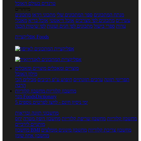
טרנדים בעולם האוכל
מיוחדים
מנתח המתכונים
ספר המתכונים שלי
מתכוני וידאו
מתכונים
עשירים
מתכונים לפי מצרכים
אוכל דיאטטי
אוכל בריא
מאכלי
עדות
ספרי בישול
מתכונים לפי חגים ועונות
לפי שיטות הכנה
אפליקציית Foods
מוצרים ומאכלים
מוצרים ומאכלים
מילון האוכל
תפריטי תזונה
ערכים תזונתיים
חיפוש ע"פ רכיבים
מכילים הכי
הרבה
מחשבון קלוריות
מחשבון קלוריות
מנוי FoodsDictionary
5 ימי ניסיון חינם - לחצו לפרטים נוספים
מחשבוני תזונה ובריאות
מחשבון קלוריות
מחשבון שריפת קלוריות
מחשבון דופק מטרה
יחס
מותניים לירכיים
מחשבון צריכת קלוריות
מחשבון מינונים מומלצים
מחשבון BMI
מחשבון אחוז שומן