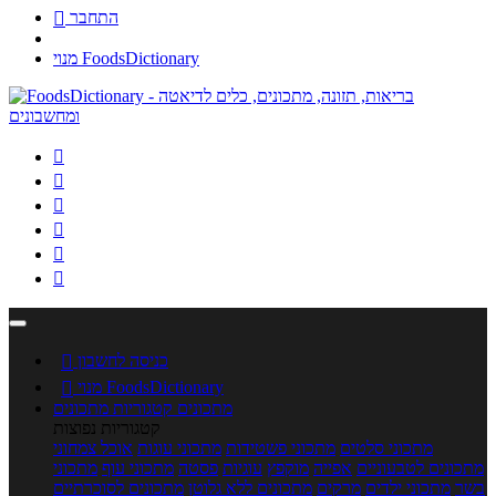
התחבר

מנוי FoodsDictionary






כניסה לחשבון

מנוי FoodsDictionary

מתכונים
קטגוריות מתכונים
קטגוריות נפוצות
מתכוני סלטים
מתכוני פשטידות
מתכוני עוגות
אוכל צמחוני
מתכונים לטבעוניים
אפייה
מוקפץ
עוגיות
פסטה
מתכוני עוף
מתכוני
בשר
מתכוני ילדים
מרקים
מתכונים ללא גלוטן
מתכונים לסוכרתיים