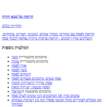
חרוסת של סבא יהודה
2552 קלוריות
חרוסת לפסח עם שקדים, מבחר אגוזים, בוטנים, תמרים, צימוקים,
תבלינים ומיץ רימונים - חרוסת פרסית ביתית נפלאה לכבוד פסח!
המלצות נוספות
מתכונים מקטגוריית
בשר
מתכונים מקטגוריית
עוגות
אורז לפסח
בשר לפסח
קינוחים לפסח
פסח טעים: מתכונים מנצחים לפסח
פסח: מדריך הישרדות תזונתי
פסח טבעוני: יש חיה כזאת?
מתכונים מהמטבח ה
ישראלי
עושים סדר: 18 המתכונים הכי טובים לערב פסח
מה אוכלים לצהריים בחול המועד פסח? הנה 15 רעיונות טעימים
במיוחד!