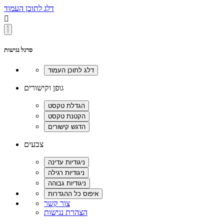
דלג לתוכן העמוד

סרגל נגישות
גופן וקישורים
צבעים
צור קשר
הצהרת נגישות