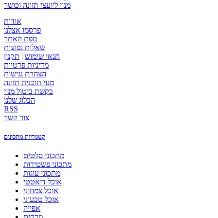
מנוי ליועצי תזונה וכושר
אודות
פרסמו אצלנו
מפת האתר
שאלות נפוצות
תנאי שימוש
|
תקנון
מדיניות פרטיות
הצהרת נגישות
מנוי תוכנית תזונה
בקשת ביטול מנוי
הבלוג שלנו
RSS
צור קשר
קטגוריות מתכונים
מתכוני סלטים
מתכוני פשטידות
מתכוני עוגות
אוכל דיאטטי
אוכל צמחוני
אוכל טבעוני
אפייה
מרקים