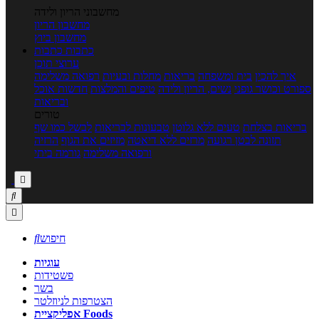
מחשבוני הריון ולידה
מחשבון הריון
מחשבון ביוץ
כתבות
כתבות
ערוצי תוכן
איך להכין
בית ומשפחה
בריאות
מחלות ובעיות
רפואה משלימה
ספורט וכושר גופני
נשים, הריון ולידה
טיפים והמלצות
חדשות אוכל
ובריאות
טורים
בריאות בצלחת
טעים ללא גלוטן
טבעונות לבריאות
לבשל כמו שף
תזונה לבטן רגועה
מרזים ללא דיאטה
מזיזים את הגוף
הרזיה
ורפואה משלימה
גורמה ביתי



חיפוש

עוגיות
פשטידות
בשר
הצטרפות לניוזלטר
אפליקציית Foods