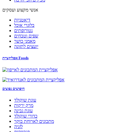
אנשי מקצוע ועסקים
דיאטניות
בלוגרי אוכל
נטורופתים
שפים וטבחים
מאמני כושר
יועצים לתזונה
אפליקציית Foods
חיפושים נפוצים
עוגת שוקולד
מרק ירקות
עוגת גבינה
כדורי שוקולד
מתכונים לארוחת בוקר
לזניה
פנקייקים