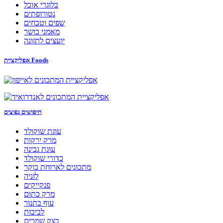
בלוגרי אוכל
נטורופתים
שפים וטבחים
מאמני כושר
יועצים לתזונה
אפליקציית Foods
חיפושים נפוצים
עוגת שוקולד
מרק ירקות
עוגת גבינה
כדורי שוקולד
מתכונים לארוחת בוקר
לזניה
פנקייקים
מרק כתום
עוף בתנור
לביבות
בצק שמרים