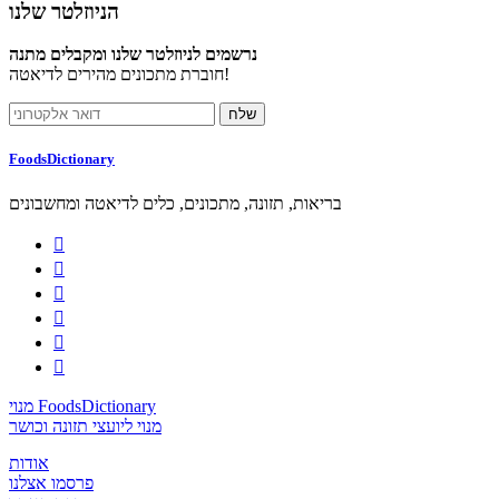
הניוזלטר שלנו
נרשמים לניוזלטר שלנו ומקבלים מתנה
חוברת מתכונים מהירים לדיאטה!
FoodsDictionary
בריאות, תזונה, מתכונים, כלים לדיאטה ומחשבונים






מנוי FoodsDictionary
מנוי ליועצי תזונה וכושר
אודות
פרסמו אצלנו