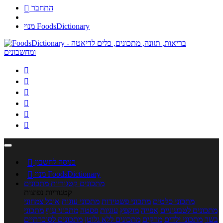
התחבר

מנוי FoodsDictionary






כניסה לחשבון

מנוי FoodsDictionary

מתכונים
קטגוריות מתכונים
קטגוריות נפוצות
מתכוני סלטים
מתכוני פשטידות
מתכוני עוגות
אוכל צמחוני
מתכונים לטבעוניים
אפייה
מוקפץ
עוגיות
פסטה
מתכוני עוף
מתכוני
בשר
מתכוני ילדים
מרקים
מתכונים ללא גלוטן
מתכונים לסוכרתיים