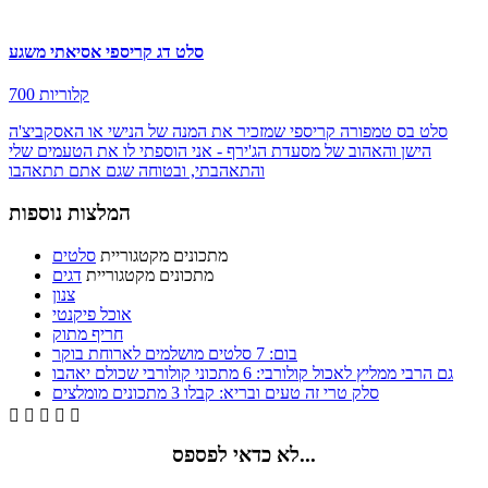
סלט דג קריספי אסיאתי משגע
700 קלוריות
סלט בס טמפורה קריספי שמזכיר את המנה של הנישי או האסקביצ'ה
הישן והאהוב של מסעדת הג'ירף - אני הוספתי לו את הטעמים שלי
והתאהבתי, ובטוחה שגם אתם תתאהבו
המלצות נוספות
מתכונים מקטגוריית
סלטים
מתכונים מקטגוריית
דגים
צנון
אוכל פיקנטי
חריף מתוק
בום: 7 סלטים מושלמים לארוחת בוקר
גם הרבי ממליץ לאכול קולורבי: 6 מתכוני קולורבי שכולם יאהבו
סלק טרי זה טעים ובריא: קבלו 3 מתכונים מומלצים





לא כדאי לפספס...