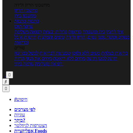
מחשבוני הריון ולידה
מחשבון הריון
מחשבון ביוץ
כתבות
כתבות
ערוצי תוכן
איך להכין
בית ומשפחה
בריאות
מחלות ובעיות
רפואה משלימה
ספורט וכושר גופני
נשים, הריון ולידה
טיפים והמלצות
חדשות אוכל
ובריאות
טורים
בריאות בצלחת
טעים ללא גלוטן
טבעונות לבריאות
לבשל כמו שף
תזונה לבטן רגועה
מרזים ללא דיאטה
מזיזים את הגוף
הרזיה
ורפואה משלימה
גורמה ביתי



חיפוש

לפי מצרכים
עוגיות
בוקר?
הצטרפות לניוזלטר
אפליקציית Foods