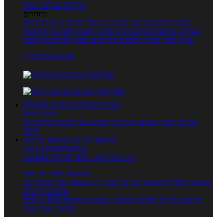
טרנדים בעולם האוכל
מיוחדים
מנתח המתכונים
ספר המתכונים שלי
מתכוני וידאו
מתכונים
עשירים
מתכונים לפי מצרכים
אוכל דיאטטי
אוכל בריא
מאכלי
עדות
ספרי בישול
מתכונים לפי חגים ועונות
לפי שיטות הכנה
אפליקציית Foods
מוצרים ומאכלים
מוצרים ומאכלים
מילון האוכל
תפריטי תזונה
ערכים תזונתיים
חיפוש ע"פ רכיבים
מכילים הכי
הרבה
מחשבון קלוריות
מחשבון קלוריות
מנוי FoodsDictionary
5 ימי ניסיון חינם - לחצו לפרטים נוספים
מחשבוני תזונה ובריאות
מחשבון קלוריות
מחשבון שריפת קלוריות
מחשבון דופק מטרה
יחס
מותניים לירכיים
מחשבון צריכת קלוריות
מחשבון מינונים מומלצים
מחשבון BMI
מחשבון אחוז שומן