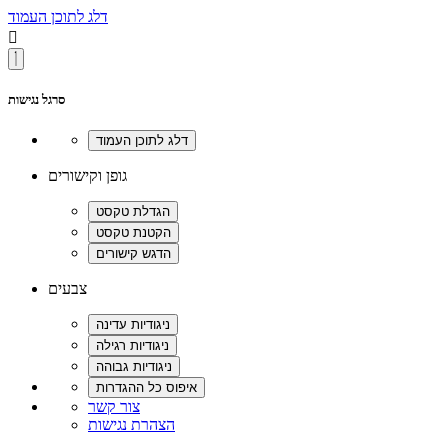
דלג לתוכן העמוד

סרגל נגישות
גופן וקישורים
צבעים
צור קשר
הצהרת נגישות