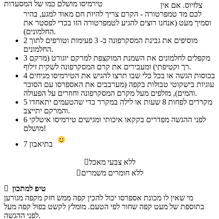
טירמיסו מושלם כמו של המסעדות
צלזיוס. אם אין
לכם מד טמפרטורה - הקרם צריך להיות חם מאוד למגע, בהיר
וסמיך מעט (אנחנו רוצים להגיע לטמפרטורה הזו בכדי לפסטר את
החלמונים).
מוסיפים את גבינת המסקרפונה ב- 3 פעימות וטורפים לתוך
2
החלמונים.
מקפלים לחלמונים את השמנת המוקצפת למרקם יוגורט (מרקם
3
רך וקטיפתי) ומעבירים את קרם המסקרפונה לשקית זילוף.
בכוסות הגשה או בכל כלי שבו תרצו להגיש את הטירמיסו מניחים
4
עוגיות בישקוטי טבולות בקפה (מערבבים את האספרסו עם הסוכר
והמים), מזלפים מעל מקרם המסקרפונה וחוזרים על הפעולה.
מקררים לפחות 8 שעות או לילה במקרר כדי שהטעמים יתאחדו
5
והמרקם יתייצב.
לפני ההגשה מפדרים בקקאו איכותי ומגישים טירמיסו איטלקי
6
מושלם!
בתיאבון
7
ללא צבעי מאכל

ללא חומרים משמרים

טיפ למתכון

מי שאין לו מכונת אספרסו יכול להכין קפה ממש חזק מקפה מגורען
בתוספת של מעט קפה שחור לפי הטעם. מומלץ לקשט בפול קפה מעל
לפני ההגשה.