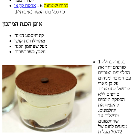
לפיזור מעל
כפות שטוחות
6
-
אבקת קקאו
כף לכל כוס הגשה (איכותי)

אופן הכנת המתכון
קינוחים
סוג המנה
מתחיל
דרגת קושי
מעל שעה
זמן הכנה
חלבי, כשר
כשרות
בקערה גדולה
1
טורפים יחד את
החלמונים הטריים
עם הסוכר ומניחים
על בן-מארי
לבישול החלמונים.
טורפים ללא
הפסקה ומנסים
להקציף את
החלמונים.
מבשלים עד
שהחלמונים
מגיעים לחום של
70-72 מעלות