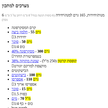
מצרכים למתכון
6 מנות/יחידות, 165 גרם למנה\יחידה
(6 כוסות הגשה בגודל 8 ס"מ רוחב על 5 ס"מ
גובה)
קרם המסקרפונה
גרם
55
-
חלמון ביצה
3 יחידות

גרם
50
-
סוכר
1/4 כוס

גרם
300
-
מסקרפונה 40%
בטמפרטורת החדר

קופסת קרטון
(250 מ"ל)
-
שמנת מתוקה 38%
מוקצפת למרקם יוגורט

הבישקוטים
גרם
100
-
בישקוטים
גרם
110
-
אספרסו
3 אספרסו ארוך

גרם
15
-
סוכר
1.5 כפות

מ"ל
70
-
מים
1/4 כוס + כף
