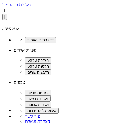
דלג לתוכן העמוד

סרגל נגישות
גופן וקישורים
צבעים
צור קשר
הצהרת נגישות