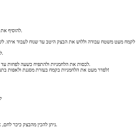
להוסיף את כל שאר המצרכים אל קערת המיקסר וללוש במשך כ- 10 דקות עד לקבלת בצק מעט דביק ורך.
לחלק את הבצק המאורך שלנו ל- 8 חלקים, כל חלק לגלגל לכדור, לכסות ולהניח בצד כ- 15 דקות.
לכסות את הלחמניות ולהתפיח כשעה לפחות עד להתפחה כפולה. לחמם את התנור מראש לחום של 180 מעלות כרבע שעה לפני סיום ההתפחה.
לפדר מעט את הלחמניות בקמח בעזרת מסננת ולאפות בתנור למשך כ- 25 דקות עד להזהבה (תלוי בסוג התנור). מתקבלות לחמניות יוגורט פשוט מושלמות!
ל
ניתן להכין מהבצק כיכר לחם, אך במקרה זה העדפתי להכין לחמניות בשיטת "תלושותי" וכך כל סועד נהנה מהמנה שלו. בעת ההגשה ניתן לחמם אך גם מעולה בטמפרטורת החדר.