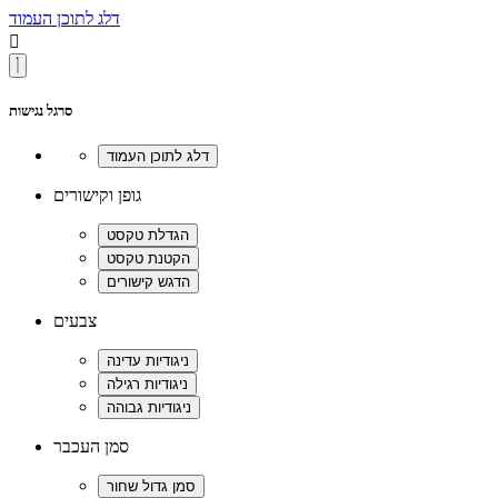
דלג לתוכן העמוד

סרגל נגישות
גופן וקישורים
צבעים
סמן העכבר