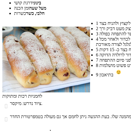
בינוני
דרגת קושי
מעל שעה
זמן הכנה
חלבי, כשר
כשרות
1
2
3
לקמח מעט משטח עבודה וללוש את הבצק היטב עד שנוח לעבוד איתו. לשטח את הבצק לפיתה, לפזר את הצימוקים והחמוציות מעל, לקפל, לגלגל שוב לכדור ולאחר מכל
4
5
6
7
8
בתיאבון
9
לחמניות רכות ומתוקות
ציוד נדרש: מיקסר.

