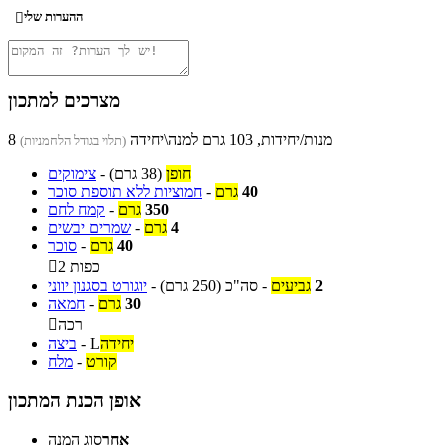
ההערות שלי

מצרכים למתכון
8 מנות/יחידות, 103 גרם למנה\יחידה
(תלוי בגודל הלחמניות)
חופן
(38 גרם)
-
צימוקים
40
גרם
-
חמוציות ללא תוספת סוכר
350
גרם
-
קמח לחם
4
גרם
-
שמרים יבשים
40
גרם
-
סוכר
2 כפות

2
גביעים
-
סה"כ
(250 גרם)
-
יוגורט בסגנון יווני
30
גרם
-
חמאה
רכה

יחידה
L
-
ביצה
קורט
-
מלח
אופן הכנת המתכון
אחר
סוג המנה