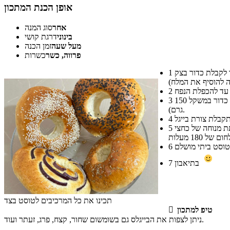
אופן הכנת המתכון
אחר
סוג המנה
בינוני
דרגת קושי
מעל שעה
זמן הכנה
פרווה, כשר
כשרות
להוסיף לקערת המיקסר את השמרים ומעליהם את הקמח, הסוכר, השמן והמים (ממש לכסות את השמרים במרכיבים האלו). לעבד עם וו לישה עד לקבלת כדור בצק
1
2
בסיום ההתפחה להוציא את האוויר מהבצק, להוציא מהקערה, להניח על השיש, לחלק ל- 6 כדורים ולכדרר באופן שווה (אצלי יצא 900 גרם בצק, כל כדור במשקל 150
3
גרם).
4
להניח את הבייגלס על תבנית התנור המרופדת בנייר אפייה, להניח טבעות נייר כסף בתוך הבייגלס כדי שהבצק לא יידבק ויהפוך ללחמניה, לכסות ולתת מנוחה של כחצי
5
6
בתיאבון
7
תכינו את כל המרכיבים לטוסט בצד
טיפ למתכון

ניתן לצפות את הבייגלס גם בשומשום שחור, קצח, פרג, זעתר ועוד.