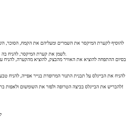
לשמן את קערת המיקסר, להניח בה את כדור הבצק, לכסות בניילון נצמד ולהניח להתפחה למשך כשעה (פלוס) או עד להכפלת הנפח.
להבריש את הבייגלס בביצה הטרופה ולפזר את השומשום ולאפות בתנור החם למשך כ- 20 דקות או עד להזהבה (תלוי בסוג התנור). מתקבל בייגל טוסט ביתי מושלם!
ל