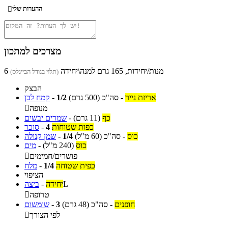
ההערות שלי

מצרכים למתכון
6 מנות/יחידות, 165 גרם למנה\יחידה
(תלוי בגודל הבייגלס)
הבצק
אריזת נייר
-
סה"כ
(500 גרם)
1/2
-
קמח לבן
מנופה

כף
(11 גרם)
-
שמרים יבשים
כפות שטוחות
4
-
סוכר
כוס
-
סה"כ
(60 מ"ל)
1/4
-
שמן קנולה
כוס
(240 מ"ל)
-
מים
פושרים/חמימים

כפית שטוחה
1/4
-
מלח
הציפוי
L
יחידה
-
ביצה
טרופה

חופנים
-
סה"כ
(48 גרם)
3
-
שומשום
לפי הצורך
