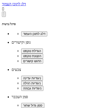
דלג לתוכן העמוד

סרגל נגישות
גופן וקישורים
צבעים
סמן העכבר