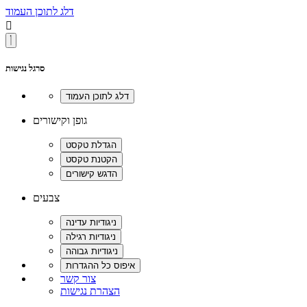
דלג לתוכן העמוד

סרגל נגישות
גופן וקישורים
צבעים
צור קשר
הצהרת נגישות