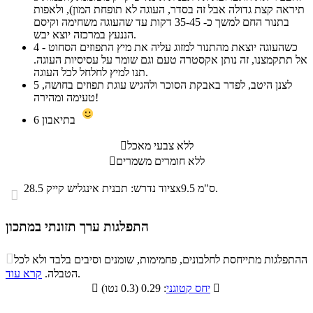
תיראה קצת גדולה אבל זה בסדר, העוגה לא תופחת המון), ולאפות
בתנור החם למשך כ- 35-45 דקות עד שהעוגה משחימה וקיסם
הננעץ במרכזה יוצא יבש.
כשהעוגה יוצאת מהתנור למזוג עליה את מיץ התפוזים הסחוט -
4
אל תתקמצנו, זה נותן אקסטרה טעם וגם שומר על עסיסיות העוגה.
תנו למיץ לחלחל לכל העוגה.
לצנן היטב, לפדר באבקת הסוכר ולהגיש עוגת תפוזים בחושה,
5
טעימה ומהירה!
בתיאבון
6
ללא צבעי מאכל

ללא חומרים משמרים

ציוד נדרש: תבנית אינגליש קייק 28.5x9.5 ס"מ.

התפלגות ערך תזונתי במתכון
התפלגות ערך תזונתי במתכון

ההתפלגות מתייחסת לחלבונים, פחמימות, שומנים וסיבים בלבד ולא לכל
סיבים
.
הטבלה.
קרא עוד
פחמימות
חלבונים
שומנים
תזונתיים

: 0.29 (0.3 נטו)
יחס קטוגני

0.3%
22.7%
8.4%
68.6%