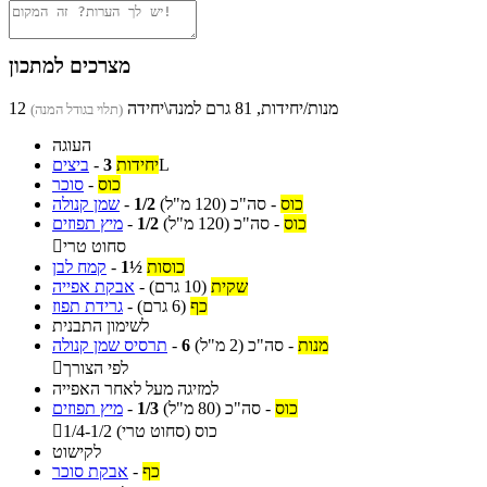
מצרכים למתכון
12 מנות/יחידות, 81 גרם למנה\יחידה
(תלוי בגודל המנה)
העוגה
L
יחידות
3
-
ביצים
כוס
-
סוכר
כוס
-
סה"כ
(120 מ"ל)
1/2
-
שמן קנולה
כוס
-
סה"כ
(120 מ"ל)
1/2
-
מיץ תפוזים
סחוט טרי

כוסות
1½
-
קמח לבן
שקית
(10 גרם)
-
אבקת אפייה
כף
(6 גרם)
-
גרידת תפוז
לשימון התבנית
מנות
-
סה"כ
(2 מ"ל)
6
-
תרסיס שמן קנולה
לפי הצורך

למזיגה מעל לאחר האפייה
כוס
-
סה"כ
(80 מ"ל)
1/3
-
מיץ תפוזים
1/4-1/2 כוס (סחוט טרי)

לקישוט
כף
-
אבקת סוכר