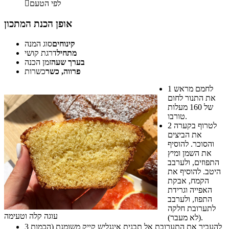
לפי הטעם

אופן הכנת המתכון
קינוחים
סוג המנה
מתחיל
דרגת קושי
בערך שעה
זמן הכנה
פרווה, כשר
כשרות
לחמם מראש
1
את התנור לחום
של 160 מעלות
טורבו.
לטרוף בקערה
2
את הביצים
והסוכר. להוסיף
את השמן ומיץ
התפוזים, ולערבב
היטב. להוסיף את
הקמח, אבקת
האפייה וגרידת
התפוז, ולערבב
לתערובת חלקה
עוגה קלה וטעימה
(לא מעבר).
להעביר את התערובת אל תבנית אינגליש קייק משומנת (הכמות
3