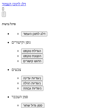
דלג לתוכן העמוד

סרגל נגישות
גופן וקישורים
צבעים
סמן העכבר