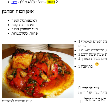
2
כוסות
-
סה"כ
(480 מ"ל)
-
מים
אופן הכנת המתכון
ראשונות
סוג המנה
בינוני
דרגת קושי
מעל שעה
זמן הכנה
פרווה, כשר
כשרות
בסיר רחב מסדרים מחצית מכמות הפלפלים (הפלפלים האדומים פרוסים לרצועות דקות והפלפלים הירוקים החריפים חתוכים לטבעות), הכוסברה הקצוצה והשום המקולף
1
והפרוס.
2
3
4
בתיאבון
5
טיפ למתכון

דגים חריפים לצהריים
