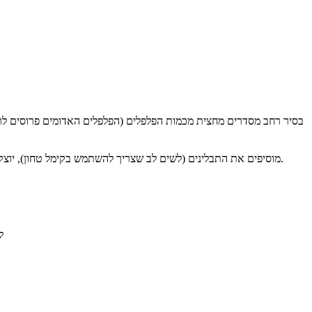
מוסיפים את התבלינים (לשים לב שצריך להשתמש בקימל טחון), יוצקים לסיר את השמן והמים, מביאים לרתיחה וממשיכים לבשל על להבה בינונית שעה-שעה ורבע.
ל