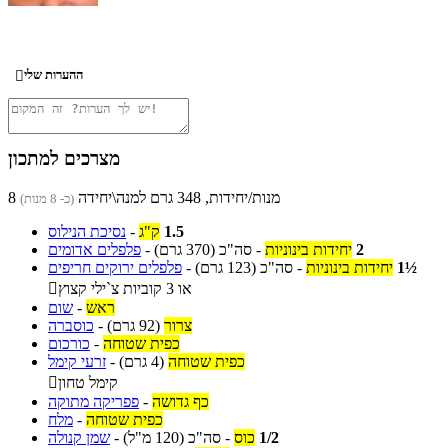
ההערות שלי

מצרכים למתכון
8 מנות/יחידות, 348 גרם למנה\יחידה
(כ- 8 מנות)
1.5
ק"ג
-
נסיכת הנילוס
2
יחידות בינוניות
-
סה"כ
(370 גרם)
-
פלפלים אדומים
1½
יחידות בינוניות
-
סה"כ
(123 גרם)
-
פלפלים ירוקים חריפים
או 3 קוביות צ`ילי קצוץ

ראש
-
שום
צרור
(92 גרם)
-
כוסברה
כפית שטוחה
-
כורכום
כפית שטוחה
(4 גרם)
-
זרעי קימל
קימל טחון

כף גדושה
-
פפריקה מתוקה
כפית שטוחה
-
מלח
1/2
כוס
-
סה"כ
(120 מ"ל)
-
שמן קנולה