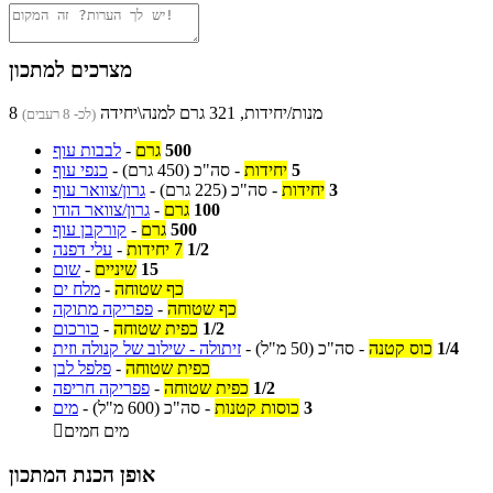
מצרכים למתכון
8 מנות/יחידות, 321 גרם למנה\יחידה
(לכ- 8 רעבים)
500
גרם
-
לבבות עוף
5
יחידות
-
סה"כ
(450 גרם)
-
כנפי עוף
3
יחידות
-
סה"כ
(225 גרם)
-
גרון/צוואר עוף
100
גרם
-
גרון/צוואר הודו
500
גרם
-
קורקבן עוף
1/2
7 יחידות
-
עלי דפנה
15
שיניים
-
שום
כף שטוחה
-
מלח ים
כף שטוחה
-
פפריקה מתוקה
1/2
כפית שטוחה
-
כורכום
1/4
כוס קטנה
-
סה"כ
(50 מ"ל)
-
זיתולה - שילוב של קנולה וזית
כפית שטוחה
-
פלפל לבן
1/2
כפית שטוחה
-
פפריקה חריפה
3
כוסות קטנות
-
סה"כ
(600 מ"ל)
-
מים
מים חמים

אופן הכנת המתכון