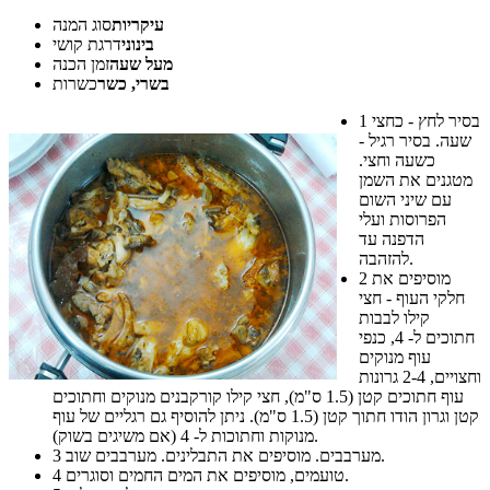
עיקריות
סוג המנה
בינוני
דרגת קושי
מעל שעה
זמן הכנה
בשרי, כשר
כשרות
בסיר לחץ - כחצי
1
שעה. בסיר רגיל -
כשעה וחצי.
מטגנים את השמן
עם שיני השום
הפרוסות ועלי
הדפנה עד
להזהבה.
מוסיפים את
2
חלקי העוף - חצי
קילו לבבות
חתוכים ל- 4, כנפי
עוף מנוקים
וחצויים, 2-4 גרונות
עוף חתוכים קטן (1.5 ס"מ), חצי קילו קורקבנים מנוקים וחתוכים
קטן וגרון הודו חתוך קטן (1.5 ס"מ). ניתן להוסיף גם רגליים של עוף
מנוקות וחתוכות ל- 4 (אם משיגים בשוק).
מערבבים. מוסיפים את התבלינים. מערבבים שוב.
3
טועמים, מוסיפים את המים החמים וסוגרים.
4