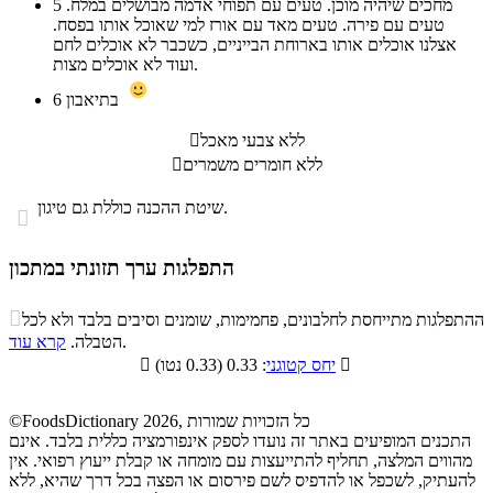
מחכים שיהיה מוכן. טעים עם תפוחי אדמה מבושלים במלח.
5
טעים עם פירה. טעים מאד עם אורז למי שאוכל אותו בפסח.
אצלנו אוכלים אותו בארוחת הבייניים, כשכבר לא אוכלים לחם
ועוד לא אוכלים מצות.
בתיאבון
6
ללא צבעי מאכל

ללא חומרים משמרים

שיטת ההכנה כוללת גם טיגון.

התפלגות ערך תזונתי במתכון
התפלגות ערך תזונתי במתכון

ההתפלגות מתייחסת לחלבונים, פחמימות, שומנים וסיבים בלבד ולא לכל
סיבים
.
הטבלה.
קרא עוד
פחמימות
חלבונים
שומנים
תזונתיים

: 0.33 (0.33 נטו)
יחס קטוגני

0.6%
24.6%
68.6%
6.2%
©FoodsDictionary 2026, כל הזכויות שמורות
התכנים המופיעים באתר זה נועדו לספק אינפורמציה כללית בלבד. אינם
מהווים המלצה, תחליף להתייעצות עם מומחה או קבלת ייעוץ רפואי. אין
להעתיק, לשכפל או להדפיס לשם פירסום או הפצה בכל דרך שהיא, ללא