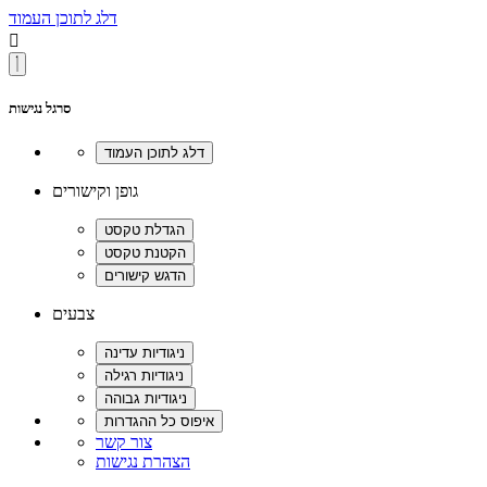
דלג לתוכן העמוד

סרגל נגישות
גופן וקישורים
צבעים
צור קשר
הצהרת נגישות