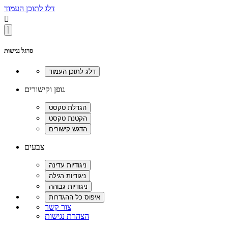
דלג לתוכן העמוד

סרגל נגישות
גופן וקישורים
צבעים
צור קשר
הצהרת נגישות