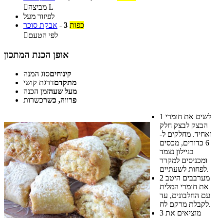
מביצה L

לפיזור מעל
כפות
3
-
אבקת סוכר
לפי הטעם

אופן הכנת המתכון
קינוחים
סוג המנה
מתקדם
דרגת קושי
מעל שעה
זמן הכנה
פרווה, כשר
כשרות
לשים את חומרי
1
הבצק לבצק חלק
ואחיד. מחלקים ל-
6 כדורים, מכסים
בניילון נצמד
ומכניסים למקרר
לפחות לשעתיים.
מערבבים היטב
2
את חומרי המלית
עם החלבונים, עד
לקבלת מרקם לח.
מוציאים את
3