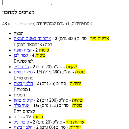
מצרכים למתכון
48 מנות/יחידות, 51 גרם למנה\יחידה
(תלוי בגודל העוגיות)
הבצק
אריזות נייר
-
סה"כ
(400 גרם)
2
-
מרגרינה בטעם חמאה
רכה (או חמאה רכה)

כוסות
2
-
קמח תופח
כוסות
4
-
קמח לבן
לפי ספיגה

שקיות
-
סה"כ
(20 גרם)
2
-
סוכר וניל
כוסות
-
סה"כ
(360 מ"ל)
1½
-
מיץ תפוזים
סחוט טרי

יחידות
-
סה"כ
(36 גרם)
2
-
חלמון ביצה
מביצה L

המלית
שקיות
-
סה"כ
(200 גרם)
2
-
קוקוס טחון
כוסות
-
סה"כ
(113 גרם)
1¼
-
אגוזי מלך
קצוצים דק

כוסות
1½
-
סוכר
אריזות נייר
-
סה"כ
(20 גרם)
2
-
סוכר וניל
יחידות
-
סה"כ
(66 גרם)
2
-
חלבון ביצה