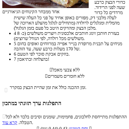
כדורי הבצק כרבע
שעה לפני הרידוד.
אחד ממבחר הקינוחים הגיאורגיים
מרדדים כל כדור
לעלה מלבני דק, מפזרים באופן אחיד על פני כל העלה שישית
מהמלית ומגלגלים לרולדה (מתחילים לגלגל מהצלע הארוכה של
מלבן הבצק ומהדקים היטב כל פעם בזמן הגלגול).
בעזרת חותכן זיגזג חותכים אלכסונית ויוצרים משולשים (כ- 8
4
משולשים מכל רולדה, לפי הגודל שרוצים).
מניחים על תבנית מרופדת בנייר אפייה במרווחים ואופים בחום
5
של 170 מעלות כרבע שעה, עד הזהבה.
בוזקים אבקת סוכר לפי הטעם.
6
בהצלחה ובתיאבון!
7
ללא צבעי מאכל

ללא חומרים משמרים

זמן ההכנה כולל את זמן שהיית הבצק במקרר.

התפלגות ערך תזונתי במתכון
התפלגות ערך תזונתי במתכון

ההתפלגות מתייחסת לחלבונים, פחמימות, שומנים וסיבים בלבד ולא לכל
סיבים
.
הטבלה.
קרא עוד
פחמימות
חלבונים
שומנים
תזונתיים

: 0.43 (0.44 נטו)
יחס קטוגני
