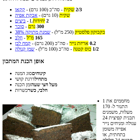
2/3
שקית
-
סה"כ
(100 גרם)
-
קקאו
שקית
(10 גרם)
-
אבקת אפיה
2
יחידות
L
-
ביצים
300
גרם
-
סוכר
בקבוקון פלסטיק
(250 מ"ל)
-
שמנת מתוקה 38%
165
מ"ל
-
חלב
0.2
אריזת נייר
-
סה"כ
(200 גרם)
-
קמח לבן
1/2
כוס קטנה
-
סה"כ
(100 מ"ל)
-
שמן קנולה
אופן הכנת המתכון
קינוחים
סוג המנה
מתחיל
דרגת קושי
מעל חצי שעה
זמן הכנה
חלבי, כשר
כשרות
מחממים את
1
התנור ל- 170
מעלות, משמנים
תבנית קפיצית 24
עגולה ומניחים נייר
אפייה משומן
בתחתית, או