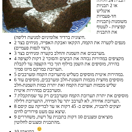
תבנית 24 חלולה
או 2 תבניות
אינגליש
חד-פעמיות
משומנות (תבניות
קפיציות - לעטוף
את התבנית
חיצונית ברדיד אלומיניום למניעת דליפה).
מנפים לקערה את הקמח, הקקאו ואבקת האפייה, מניחים בצד
2
(רצוי לנפות פעמיים).
מערבבים את השמנת והחלב בקערה ומניחים בצד.
3
מקציפים במהירות גבוהה את הביצים והסוכר 2 דקות לקציפה
4
בהירה, מוסיפים את השמן בזילוף תוך כדי הקצפה עד לקבלת
תערובת במרקם מיונז סמיך.
במהירות איטית מוסיפים כשליש מתערובת הקמח ומערבבים.
5
מוסיפים מחצית מכמות השמנת-חלב ומערבבים, מוסיפים עוד
6
שליש מכמות תערובת הקמח ואת יתרת כמות השמנת-חלב
ומערבבים במהירות איטית.
מוסיפים את יתרת תערובת הקמח ומערבבים רק עד שמתקבלת
7
תערובת אחידה, לא לערבב יתר על המידה, התערובת דלילה.
יוצקים לתבנית, אופים כ- 45 דקות או עד לבדיקה עם קיסם
8
שיצא עם מעט פירורים לחים.
מוציאים ומצננים 10 דקות בתבנית על רשת, משחררים
9
מהתבנית ומצננים לחלוטין.
בתיאבון
10