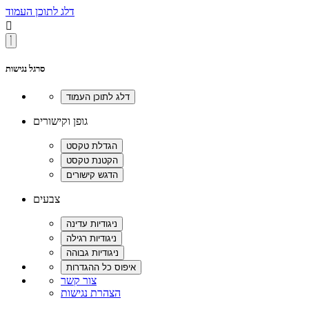
דלג לתוכן העמוד

סרגל נגישות
גופן וקישורים
צבעים
צור קשר
הצהרת נגישות