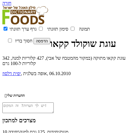
חזרה
תמונה
סימון תזונתי
גרף ערך תזונתי
עוגת שוקולד קקאו
חסוך בדיו
עוגת קקאו מתוקה (במקור מהמטבח של אבי), 427 קלוריות למנה, 342
קלוריות ל-100 גרם
, 06.10.2010
, אופה בשלנית
יפית דלסוז
ההערות שלי

מצרכים למתכון
10 מנות/יחידות, 125 גרם למנה\יחידה