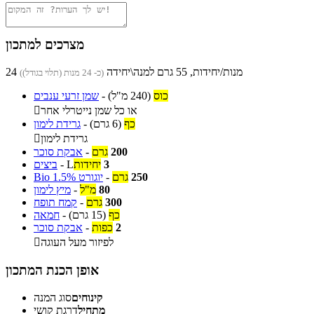
מצרכים למתכון
24 מנות/יחידות, 55 גרם למנה\יחידה
(כ- 24 מנות (תלוי בגודל))
כוס
(240 מ"ל)
-
שמן זרעי ענבים
או כל שמן נייטרלי אחר

כף
(6 גרם)
-
גרידת לימון
גרידת לימון

200
גרם
-
אבקת סוכר
3
יחידות
L
-
ביצים
250
גרם
-
יוגורט Bio 1.5%
80
מ"ל
-
מיץ לימון
300
גרם
-
קמח תופח
כף
(15 גרם)
-
חמאה
2
כפות
-
אבקת סוכר
לפיזור מעל העוגה

אופן הכנת המתכון
קינוחים
סוג המנה
מתחיל
דרגת קושי