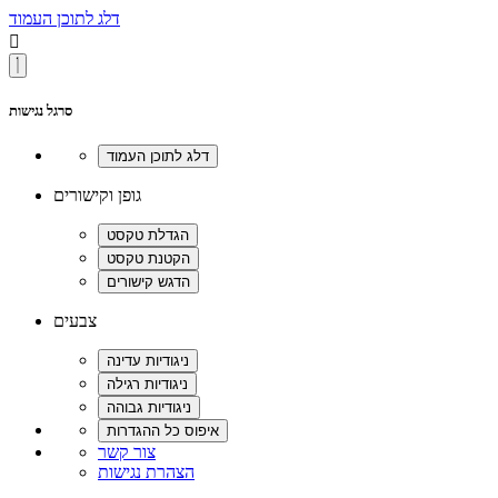
דלג לתוכן העמוד

סרגל נגישות
גופן וקישורים
צבעים
צור קשר
הצהרת נגישות