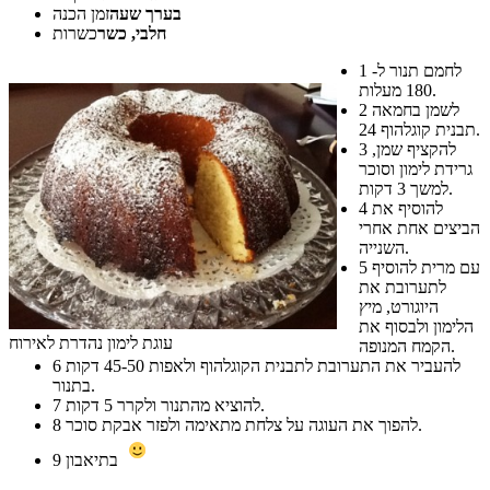
בערך שעה
זמן הכנה
חלבי, כשר
כשרות
לחמם תנור ל-
1
180 מעלות.
לשמן בחמאה
2
תבנית קוגלהוף 24.
להקציף שמן,
3
גרידת לימון וסוכר
למשך 3 דקות.
להוסיף את
4
הביצים אחת אחרי
השנייה.
עם מרית להוסיף
5
לתערובת את
היוגורט, מיץ
הלימון ולבסוף את
עוגת לימון נהדרת לאירוח
הקמח המנופה.
להעביר את התערובת לתבנית הקוגלהוף ולאפות 45-50 דקות
6
בתנור.
להוציא מהתנור ולקרר 5 דקות.
7
להפוך את העוגה על צלחת מתאימה ולפזר אבקת סוכר.
8
בתיאבון
9