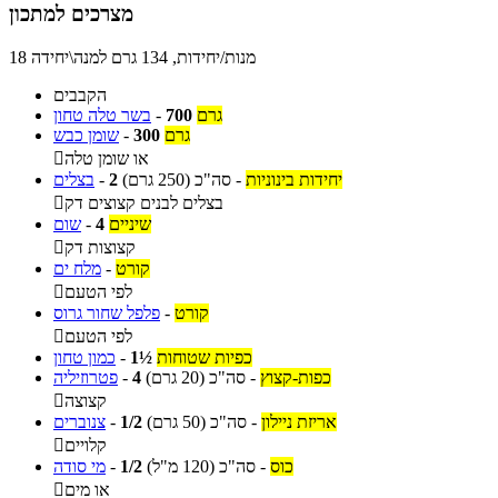
מצרכים למתכון
18 מנות/יחידות, 134 גרם למנה\יחידה
הקבבים
גרם
700
-
בשר טלה טחון
גרם
300
-
שומן כבש
או שומן טלה

יחידות בינוניות
-
סה"כ
(250 גרם)
2
-
בצלים
בצלים לבנים קצוצים דק

שיניים
4
-
שום
קצוצות דק

קורט
-
מלח ים
לפי הטעם

קורט
-
פלפל שחור גרוס
לפי הטעם

כפיות שטוחות
1½
-
כמון טחון
כפות-קצוץ
-
סה"כ
(20 גרם)
4
-
פטרוזיליה
קצוצה

אריזת ניילון
-
סה"כ
(50 גרם)
1/2
-
צנוברים
קלויים

כוס
-
סה"כ
(120 מ"ל)
1/2
-
מי סודה
או מים
