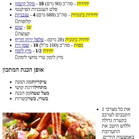
יחידות
-
סה"כ
(90 גרם)
18
-
מקל קינמון
סלט העגבניות הפיקנטי
יחידות בינוניות
-
סה"כ
(688 גרם)
4
-
עגבניות
קלופות

שן
-
שום
קצוצה

יחידה בינונית
(28 גרם)
-
פלפל ירוק חריף
כפות
-
סה"כ
(100 מ"ל)
10
-
שמן זית
יחידה
1/2
-
מיץ לימון
מיץ לימון טרי מחצי לימון

אופן הכנת המתכון
עיקריות
סוג המנה
מתחיל
דרגת קושי
מעל שעה
זמן הכנה
בשרי, כשר
כשרות
את כל מצרכי
1
הקבבים לערבב
בקערה גדולה
וללוש היטב את
התערובת
באמצעות הידיים.