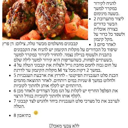
להניח לקירור
במקרר למשך
כשעה מינימום.
ליצור מתערובת
2
הבשר כדורים
בצורה אובלית
ולשפד כל כדור על
מקל קינמון.
קבבונים מושלמים מבשר טלה, צילום: דן פרץ
לאחר סיום
3
שיפוד כל הכדורים על מקלות הקינמון יש להניח את הקבבונים
בתבנית ולעטוף בניילון נצמד. להחזיר לקירור במקרר למשך
כשעתיים לפחות, כשהעדיפות היא קירור למשך לילה שלם.
על חום גבוה לחמם מחבת גריל ולצלות את קבבוני הטלה על
4
מקלות הקינמון עד לדרגת M במשך 2 דקות מכל צד.
הכנת סלט העגבניות הפיקנטי - לחרוץ את ארבעת העגבניות
5
ולחלוט במשך 8 שניות במים רותחים. לאחר ההוצאה מהמים
הרותחים יש לקלף אותן ולחתוך לקוביות.
את הפלפל החריף יש לקלות על הגז מכל הצדדים ולאחר מכן
6
לקלף אותו ולחתוך לקוביות בגודל הרצוי.
לערבב את כל מצרכי סלט העגבניות ביחד ולהגיש לצד קבבוני
7
הטלה.
בתיאבון
8
ללא צבעי מאכל
