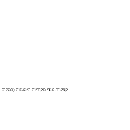
קציצות גונדי מקוריות ומטוגנות (במקום לבשל במרק) מהמטבח הפ