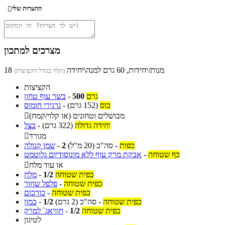
ההערות שלי

מצרכים למתכון
18 מנות/יחידות, 60 גרם למנה\יחידה
(תלוי בגודל הקציצות)
הקציצות
גרם
500
-
בשר עוף טחון
כוס
(152 גרם)
-
גרגירי חומוס
מבושלים וטחונים (או קלוי/קמח)

יחידה גדולה
(322 גרם)
-
בצל
מגורד

כפות
-
סה"כ
(20 מ"ל)
2
-
שמן קנולה
כף שטוחה
-
אבקת מרק עוף ללא מונוסודיום גלוטמט
או עוד מלח

כפית שטוחה
1/2
-
מלח
כפית שטוחה
-
פלפל שחור
כפית שטוחה
-
כורכום
כפית שטוחה
-
סה"כ
(2 גרם)
1/2
-
כמון
כפית שטוחה
1/2
-
חוויאג` למרק
לטיגון