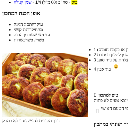
כוס
-
סה"כ
(60 מ"ל)
1/4
-
שמן קנולה
אופן הכנת המתכון
עיקריות
סוג המנה
מתחיל
דרגת קושי
עד חצי שעה
זמן הכנה
בשרי, כשר
כשרות
1
2
3
בתיאבון
4
טיפ למתכון


דרך מקורית להגיש גונדי לא במרק
 תזונתי במתכון