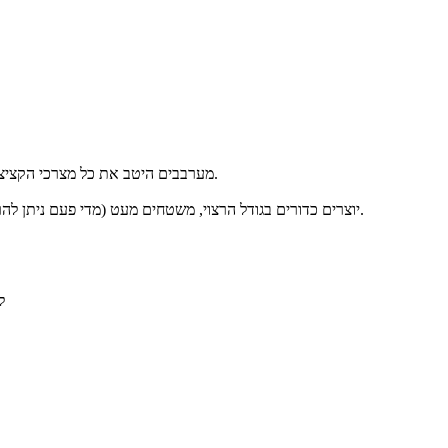
מערבבים היטב את כל מצרכי הקציצות בקערה (ניתן להשתמש בגרגירי חומוס מבושלים טחונים, בחומוס קלוי טחון או בקמח חומוס).
יוצרים כדורים בגודל הרצוי, משטחים מעט (מדי פעם ניתן להרטיב את הידיים) ומטגנים משני הצדדים עד להזהבה. מניחים את הקציצות בצלחת על נייר סופג.
ל