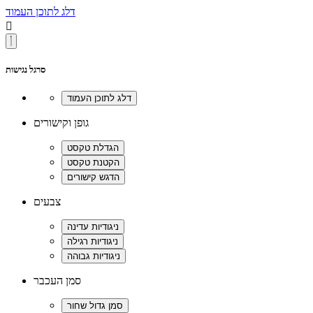
דלג לתוכן העמוד

סרגל נגישות
גופן וקישורים
צבעים
סמן העכבר