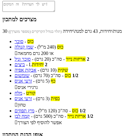
מצרכים למתכון
30 מנות/יחידות, 43 גרם למנה\יחידה
(תלוי בגודל הקרקרים (מספר מוערך))
כוס
-
סוכר
כוס
(240 מ"ל)
-
שמן קנולה
או 200 גרם מחמאה

2
אריזות נייר
-
סה"כ
(20 גרם)
-
סוכר וניל
2
יחידות
L
-
ביצים
שקית
(10 גרם)
-
אבקת אפיה
1/2
כוס
-
סה"כ
(70 גרם)
-
שומשום
כף
(5 גרם)
-
זרעי אניס
גרגירי אניס

קורט
-
מלח
כפית
(3 גרם)
-
זרעי אניס
טחון

1/2
כוס
-
סה"כ
(120 מ"ל)
-
מיץ תפוזים
1/2
אריזת נייר
-
סה"כ
(500 גרם)
-
קמח לבן
אפשר להוסיף לפי הצורך

אופן הכנת המתכון