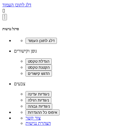
דלג לתוכן העמוד

סרגל נגישות
גופן וקישורים
צבעים
צור קשר
הצהרת נגישות