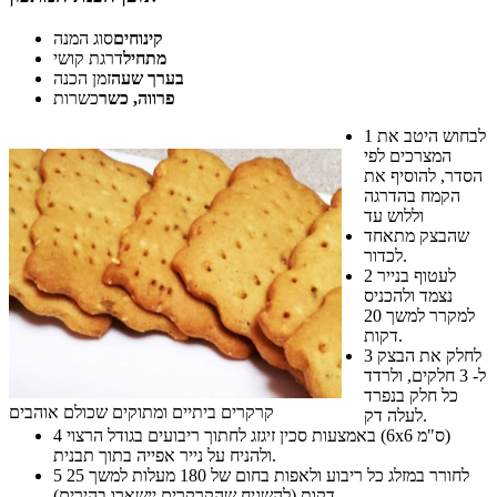
קינוחים
סוג המנה
מתחיל
דרגת קושי
בערך שעה
זמן הכנה
פרווה, כשר
כשרות
לבחוש היטב את
1
המצרכים לפי
הסדר, להוסיף את
הקמח בהדרגה
וללוש עד
שהבצק מתאחד
לכדור.
לעטוף בנייר
2
נצמד ולהכניס
למקרר למשך 20
דקות.
לחלק את הבצק
3
ל- 3 חלקים, ולרדד
כל חלק בנפרד
קרקרים ביתיים ומתוקים שכולם אוהבים
לעלה דק.
באמצעות סכין זיגזג לחתוך ריבועים בגודל הרצוי (6x6 ס"מ)
4
ולהניח על נייר אפייה בתוך תבנית.
לחורר במזלג כל ריבוע ולאפות בחום של 180 מעלות למשך 25
5
דקות (להשגיח שהקרקרים יישארו בהירים).