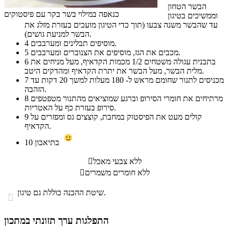
הבשר הטחון
כנאפה במילוי בשר בקר עם פיסטוקים
וממשיכים בטיגון
עד שהבשר משנה צבעו (תוך כדי הטיגון מועכים בעזרת מזלג את
הבשר למניעת גושים).
מוסיפים תבלינים ומערבבים.
4
מכבים את הגז, מוסיפים את הצנוברים ומערבבים.
5
בתבנית עגולה משטחים 1/2 מכמות הקדאיף, מעל מניחים את
6
מלית הבשר, מעל הבשר את יתרת הקדאיף ומהדקים היטב.
מכניסים לתנור שחומם מראש ל- 180 מעלות למשך 20 דקות עד
7
הזהבה.
מרתיחים את חומרי הסירופ וברגע שמוציאים מהתנור מטפטפים
8
סירופ בעזרת כף על האטריות.
קולים מעט את הפיסטוק במחבת, קוצצים גס ומפזרים על
9
הקדאיף.
בתיאבון
10
ללא צבעי מאכל

ללא חומרים משמרים

שיטת ההכנה כוללת גם טיגון.

התפלגות ערך תזונתי במתכון