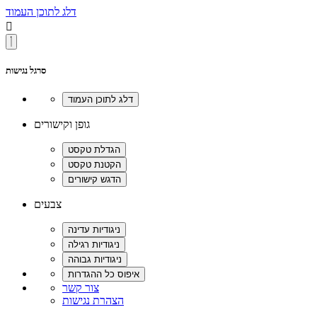
דלג לתוכן העמוד

סרגל נגישות
גופן וקישורים
צבעים
צור קשר
הצהרת נגישות