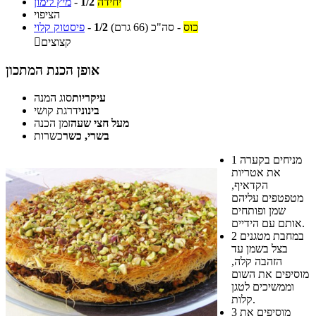
יחידה
1/2
-
מיץ לימון
הציפוי
כוס
-
סה"כ
(66 גרם)
1/2
-
פיסטוק קלוי
קצוצים

אופן הכנת המתכון
עיקריות
סוג המנה
בינוני
דרגת קושי
מעל חצי שעה
זמן הכנה
בשרי, כשר
כשרות
מניחים בקערה
1
את אטריות
הקדאיף,
מטפטפים עליהם
שמן ופותחים
אותם עם הידיים.
במחבת מטגנים
2
בצל בשמן עד
הזהבה קלה,
מוסיפים את השום
וממשיכים לטגן
קלות.
מוסיפים את
3