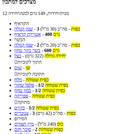
מצרכים למתכון
12 מנות/יחידות, 149 גרם למנה\יחידה
הקדאיף
כפות
-
סה"כ
(30 מ"ל)
3
-
שמן קנולה
גרם
400
-
אטריות קדאיף
הבשר
כפות
-
סה"כ
(20 מ"ל)
2
-
שמן קנולה
גרם
600
-
בשר בקר טחון
יחידה גדולה
(322 גרם)
-
בצל
חתוך לקוביות

שן
-
שום
חתוכה לקוביות

כפית שטוחה
-
מלח
כפית שטוחה
1/2
-
פלפל שחור
כפית שטוחה
1/2
-
כמון טחון
כפית שטוחה
-
פפריקה
מתוקה

כפית שטוחה
1/2
-
בהרט
כפות
-
סה"כ
(42 גרם)
3
-
צנוברים
הסירופ
כוס
(240 מ"ל)
-
מיץ תפוזים
כפות שטוחות
2
-
סוכר חום