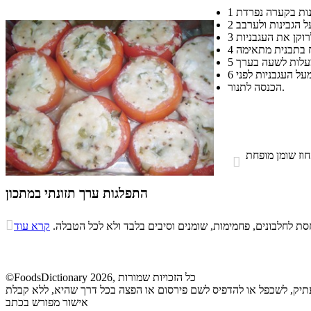
1
2
3
4
5
על העגבניות לפני
6
הכנסה לתנור.

התפלגות ערך תזונתי במתכון
התפלגות ערך תזונתי במתכון

ת לחלבונים, פחמימות, שומנים וסיבים בלבד ולא לכל הטבלה.
קרא עוד
סיבים
פחמימות
חלבונים
שומנים
תזונתיים
6.7%
29.8%
35.3%
28.2%
©FoodsDictionary 2026, כל הזכויות שמורות
העתיק, לשכפל או להדפיס לשם פירסום או הפצה בכל דרך שהיא, ללא קבלת
אישור מפורש בכתב