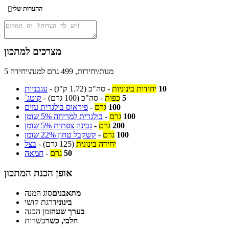
ההערות שלי

מצרכים למתכון
5 מנות/יחידות, 499 גרם למנה\יחידה
10
יחידות בינוניות
-
סה"כ
(1.72 ק"ג)
-
עגבניות
5
כפות
-
סה"כ
(100 גרם)
-
קוטג`
100
גרם
-
פיראוס בולגרית עזים
100
גרם
-
בולגרית למריחה 5% שומן
200
גרם
-
גבינה צפתית 5% שומן
100
גרם
-
קשקבל טחון 22% שומן
יחידה בינונית
(125 גרם)
-
בצל
50
גרם
-
חמאה
אופן הכנת המתכון
מתאבנים
סוג המנה
בינוני
דרגת קושי
בערך שעה
זמן הכנה
חלבי, כשר
כשרות