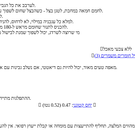
לערבב את כל הגבינות בקערה נפרדת.
לחמם חמאה במחבת, לטגן בצל - כשהבצל שחום לשפוך על הגבינות ולערבב.
לרוקן את העגבניות.
למלא כל עגבניה במילוי, לא לדחוס, להניח בתבנית מתאימה.
להכניס לתנור שחומם מראש ל-180 מעלות לשעה בערך.
מי שרוצה לשרדג, יכול לשפוך שמנת לבישול מ
ללא צבעי מאכל

ל חומרים משמרים (3)

מאפה טעים מאוד, יכול להיות גם דיאטטי, אם נשלב גבינות עם אחוז שומן מופחת.
.
ההתפלגות מתייחס

: 0.47 (0.52 נטו)
יחס קטוגני

 מהווים המלצה, תחליף להתייעצות עם מומחה או קבלת ייעוץ רפואי. אין ל