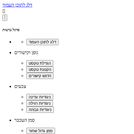
דלג לתוכן העמוד

סרגל נגישות
גופן וקישורים
צבעים
סמן העכבר