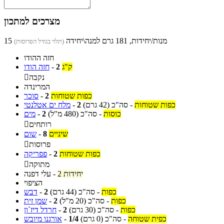
מצרכים למתכון
15 מנות/יחידות, 181 גרם למנה\יחידה
(תלוי בגודל הפרוסות)
חזה ההודו
ק"ג
2
-
חזה הודו
נקבה

המרינדה
כפות שטוחות
2
-
סוכר
כפות שטוחות
-
סה"כ
(42 גרם)
2
-
מלח ים אטלנטי
כוסות
-
סה"כ
(480 מ"ל)
2
-
מים
רותחים

שיניים
8
-
שום
פרוסות

כפות שטוחות
2
-
פפריקה
מתוקה

2 יחידות
-
עלי דפנה
הציפוי
כפות
-
סה"כ
(44 גרם)
2
-
דבש
כפות
-
סה"כ
(20 מ"ל)
2
-
שמן זית
כפות
-
סה"כ
(30 גרם)
2
-
חרדל דיז`ון
כפית שטוחה
-
סה"כ
(0 גרם)
1/4
-
אורגנו מיובש