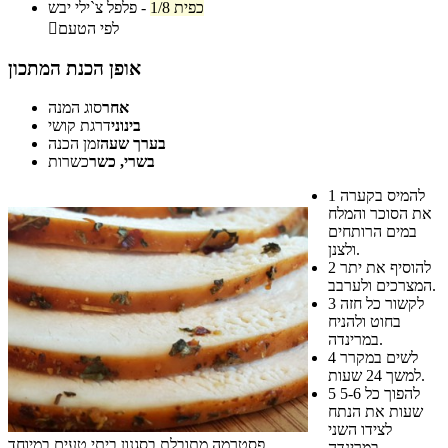
1/8 כפית
-
פלפל צ`ילי יבש
לפי הטעם

אופן הכנת המתכון
אחר
סוג המנה
בינוני
דרגת קושי
בערך שעה
זמן הכנה
בשרי, כשר
כשרות
להמיס בקערה
1
את הסוכר והמלח
במים הרותחים
ולצנן.
להוסיף את יתר
2
המצרכים ולערבב.
לקשור כל חזה
3
בחוט ולהניח
במרינדה.
לשים במקרר
4
למשך 24 שעות.
להפוך כל 5-6
5
שעות את הנתח
לצידו השני
פסטרמה מתובלת בסגנון ביתי טעים במיוחד
במרינדה.