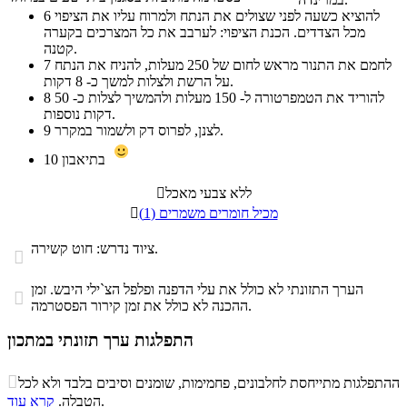
להוציא כשעה לפני שצולים את הנתח ולמרוח עליו את הציפוי
6
מכל הצדדים. הכנת הציפוי: לערבב את כל המצרכים בקערה
קטנה.
לחמם את התנור מראש לחום של 250 מעלות, להניח את הנתח
7
על הרשת ולצלות למשך כ- 8 דקות.
להוריד את הטמפרטורה ל- 150 מעלות ולהמשיך לצלות כ- 50
8
דקות נוספות.
לצנן, לפרוס דק ולשמור במקרר.
9
בתיאבון
10
ללא צבעי מאכל

מכיל חומרים משמרים (1)

ציוד נדרש: חוט קשירה.

הערך התזונתי לא כולל את עלי הדפנה ופלפל הצ`ילי היבש. זמן

ההכנה לא כולל את זמן קירור הפסטרמה.
התפלגות ערך תזונתי במתכון
התפלגות ערך תזונתי במתכון

ההתפלגות מתייחסת לחלבונים, פחמימות, שומנים וסיבים בלבד ולא לכל
סיבים
.
הטבלה.
קרא עוד
פחמימות
חלבונים
שומנים