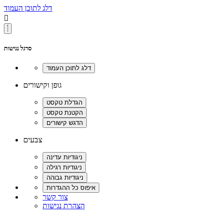
דלג לתוכן העמוד

סרגל נגישות
גופן וקישורים
צבעים
צור קשר
הצהרת נגישות