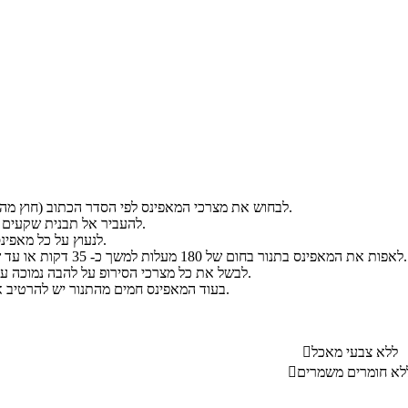
לבחוש את מצרכי המאפינס לפי הסדר הכתוב (חוץ מהשקדים המולבנים).
להעביר אל תבנית שקעים משומנת ומקומחת.
לנעוץ על כל מאפינס שקד מולבן שלם.
לאפות את המאפינס בתנור בחום של 180 מעלות למשך כ- 35 דקות או עד שהמאפינס מוכנים.
לבשל את כל מצרכי הסירופ על להבה נמוכה עד שהסירופ מסמיך.
בעוד המאפינס חמים מהתנור יש להרטיב אותם בסירופ החם.
ללא צבעי מאכל

לא חומרים משמרים
