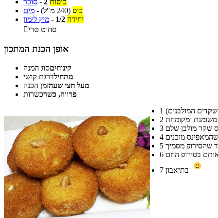
כוסות
2
-
סוכר
כוס
(240 מ"ל)
-
מים
יחידה
1/2
-
מיץ לימון
סחוט טרי

אופן הכנת המתכון
קינוחים
סוג המנה
מתחיל
דרגת קושי
מעל חצי שעה
זמן הכנה
פרווה, כשר
כשרות
1
2
3
4
5
6
בתיאבון
7