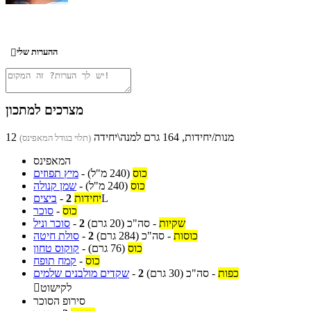
ההערות שלי

מצרכים למתכון
12 מנות/יחידות, 164 גרם למנה\יחידה
(תלוי בגודל המאפינס)
המאפינס
כוס
(240 מ"ל)
-
מיץ תפוזים
כוס
(240 מ"ל)
-
שמן קנולה
L
יחידות
2
-
ביצים
כוס
-
סוכר
שקיות
-
סה"כ
(20 גרם)
2
-
סוכר וניל
כוסות
-
סה"כ
(284 גרם)
2
-
סולת חיטה
כוס
(76 גרם)
-
קוקוס טחון
כוס
-
קמח תופח
כפות
-
סה"כ
(30 גרם)
2
-
שקדים מולבנים שלמים
לקישוט

סירופ הסוכר