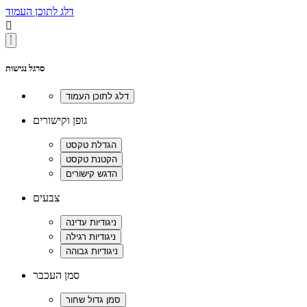
דלג לתוכן העמוד

סרגל נגישות
גופן וקישורים
צבעים
סמן העכבר