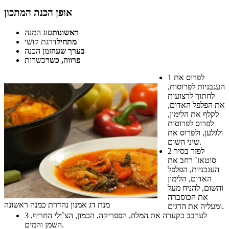
אופן הכנת המתכון
ראשונות
סוג המנה
מתחיל
דרגת קושי
בערך שעה
זמן הכנה
פרווה, כשר
כשרות
לפרוס את
1
העגבניות לפרוסות,
לחתוך לרצועות
את הפלפל האדום,
לקלף את הלימון,
לפרוס לפרוסות
ולגלען, ולפרוס את
שיני השום.
לפזר בסיר
2
סוטאז` רחב את
העגבניות, הפלפל
האדום, הלימון
והשום, להניח מעל
את הכוסברה
מנת דג אמנון נהדרת כמנה ראשונה
ומעליה את הדגים.
לערבב בקערה את המלח, הפפריקה, הכמון, הצ`ילי החריף,
3
השמן והמים.