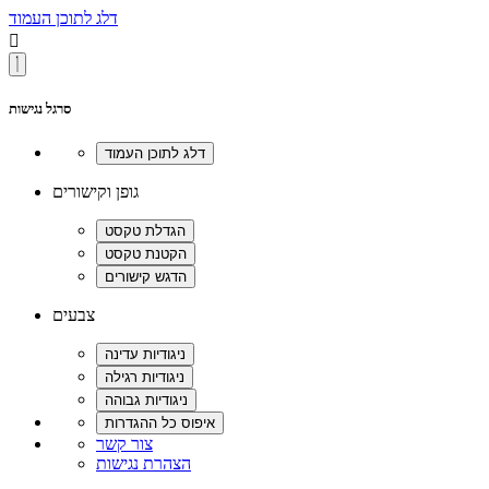
דלג לתוכן העמוד

סרגל נגישות
גופן וקישורים
צבעים
צור קשר
הצהרת נגישות