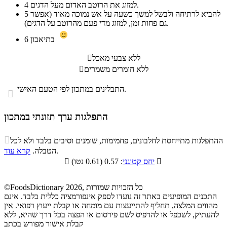
למזוג את הרוטב האדום מעל הדגים.
4
להביא לרתיחה ולבשל למשך כשעה על אש נמוכה מאוד (אפשר
5
גם פחות זמן, למזוג מדי פעם מהרוטב על הדגים).
בתיאבון
6
ללא צבעי מאכל

ללא חומרים משמרים

התבלינים במתכון לפי הטעם האישי.

התפלגות ערך תזונתי במתכון
התפלגות ערך תזונתי במתכון

ההתפלגות מתייחסת לחלבונים, פחמימות, שומנים וסיבים בלבד ולא לכל
סיבים
.
הטבלה.
קרא עוד
פחמימות
חלבונים
שומנים
תזונתיים

: 0.57 (0.61 נטו)
יחס קטוגני

3.4%
35.2%
43.8%
17.6%
©FoodsDictionary 2026, כל הזכויות שמורות
התכנים המופיעים באתר זה נועדו לספק אינפורמציה כללית בלבד. אינם
מהווים המלצה, תחליף להתייעצות עם מומחה או קבלת ייעוץ רפואי. אין
להעתיק, לשכפל או להדפיס לשם פירסום או הפצה בכל דרך שהיא, ללא
קבלת אישור מפורש בכתב