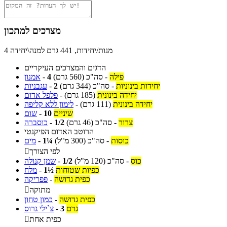
מצרכים למתכון
4 מנות/יחידות, 441 גרם למנה\יחידה
הדגים והמצרכים העיקריים
פילה
-
סה"כ
(560 גרם)
4
-
אמנון
יחידות בינוניות
-
סה"כ
(344 גרם)
2
-
עגבניות
יחידה בינונית
(185 גרם)
-
פלפל אדום
יחידה בינונית
(111 גרם)
-
לימון ללא קליפה
שיניים
10
-
שום
צרור
-
סה"כ
(46 גרם)
1/2
-
כוסברה
הרוטב האדום הפיקנטי
כוסות
-
סה"כ
(300 מ"ל)
1¼
-
מים
לפי הצורך

כוס
-
סה"כ
(120 מ"ל)
1/2
-
שמן קנולה
כפיות שטוחות
1½
-
מלח
כפית גדושה
-
פפריקה
מתוקה

כפית גדושה
-
כמון טחון
גרם
3
-
צ`ילי גרוס
כפית אחת
