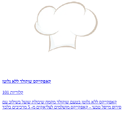
קאפקייקס שוקולד ללא גלוטן
101 קלוריות
קאפקייקס ללא גלוטן בטעם שוקולד מקמח שיבולת שועל בשילוב עם
סירופ מייפל טבעי - קאפקייקס מושלמים לצליאקים מ- 5 מרכיבים בלבד