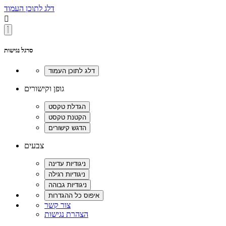
דלג לתוכן העמוד

סרגל נגישות
גופן וקישורים
צבעים
צור קשר
הצהרת נגישות