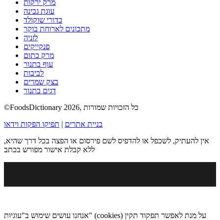
מרק ירקות
עוגת גבינה
כדורי שוקולד
מתכונים לארוחת בוקר
לזניה
פנקייקים
מרק כתום
עוף בתנור
לביבות
בצק שמרים
דגים בתנור
©FoodsDictionary 2026, כל הזכויות שמורות
בניית אתרים
|
תפיקו הפקות וידאו
אין להעתיק, לשכפל או להדפיס לשם פירסום או הפצה בכל דרך שהיא,
ללא קבלת אישור מפורש בכתב
אנחנו עושים שימוש ב"עוגיות" (cookies) על מנת לאפשר תפקוד תקין