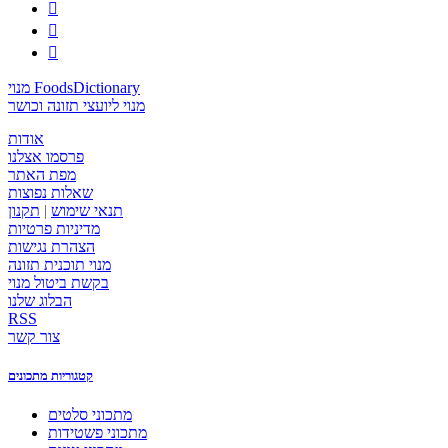



מנוי FoodsDictionary
מנוי ליועצי תזונה וכושר
אודות
פרסמו אצלנו
מפת האתר
שאלות נפוצות
תנאי שימוש
|
תקנון
מדיניות פרטיות
הצהרת נגישות
מנוי תוכנית תזונה
בקשת ביטול מנוי
הבלוג שלנו
RSS
צור קשר
קטגוריות מתכונים
מתכוני סלטים
מתכוני פשטידות