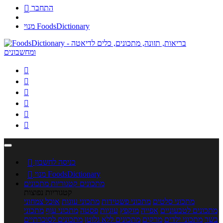
התחבר

מנוי FoodsDictionary






כניסה לחשבון

מנוי FoodsDictionary

מתכונים
קטגוריות מתכונים
קטגוריות נפוצות
מתכוני סלטים
מתכוני פשטידות
מתכוני עוגות
אוכל צמחוני
מתכונים לטבעוניים
אפייה
מוקפץ
עוגיות
פסטה
מתכוני עוף
מתכוני
בשר
מתכוני ילדים
מרקים
מתכונים ללא גלוטן
מתכונים לסוכרתיים