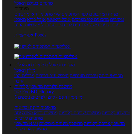
טרנדים בעולם האוכל
מיוחדים
מנתח המתכונים
ספר המתכונים שלי
מתכוני וידאו
מתכונים
עשירים
מתכונים לפי מצרכים
אוכל דיאטטי
אוכל בריא
מאכלי
עדות
ספרי בישול
מתכונים לפי חגים ועונות
לפי שיטות הכנה
אפליקציית Foods
מוצרים ומאכלים
מוצרים ומאכלים
מילון האוכל
תפריטי תזונה
ערכים תזונתיים
חיפוש ע"פ רכיבים
מכילים הכי
הרבה
מחשבון קלוריות
מחשבון קלוריות
מנוי FoodsDictionary
5 ימי ניסיון חינם - לחצו לפרטים נוספים
מחשבוני תזונה ובריאות
מחשבון קלוריות
מחשבון שריפת קלוריות
מחשבון דופק מטרה
יחס
מותניים לירכיים
מחשבון צריכת קלוריות
מחשבון מינונים מומלצים
מחשבון BMI
מחשבון אחוז שומן