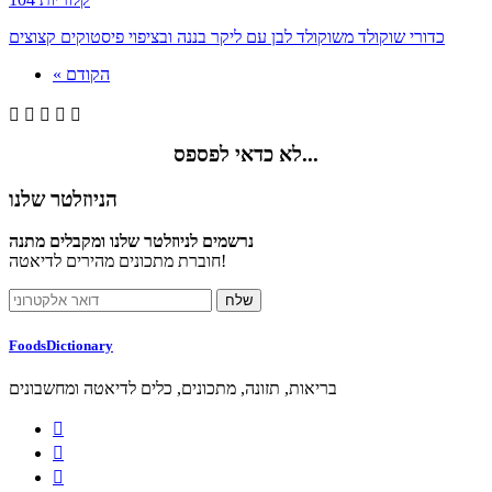
כדורי שוקולד משוקולד לבן עם ליקר בננה ובציפוי פיסטוקים קצוצים
« הקודם





לא כדאי לפספס...
הניוזלטר שלנו
נרשמים לניוזלטר שלנו ומקבלים מתנה
חוברת מתכונים מהירים לדיאטה!
FoodsDictionary
בריאות, תזונה, מתכונים, כלים לדיאטה ומחשבונים


