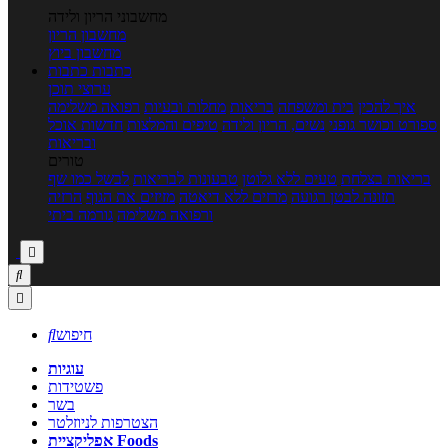
מחשבוני הריון ולידה
מחשבון הריון
מחשבון ביוץ
כתבות
כתבות
ערוצי תוכן
איך להכין
בית ומשפחה
בריאות
מחלות ובעיות
רפואה משלימה
ספורט וכושר גופני
נשים, הריון ולידה
טיפים והמלצות
חדשות אוכל
ובריאות
טורים
בריאות בצלחת
טעים ללא גלוטן
טבעונות לבריאות
לבשל כמו שף
תזונה לבטן רגועה
מרזים ללא דיאטה
מזיזים את הגוף
הרזיה
ורפואה משלימה
גורמה ביתי



חיפוש

עוגיות
פשטידות
בשר
הצטרפות לניוזלטר
אפליקציית Foods