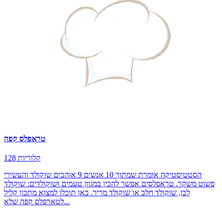
טראפלס קפה
128 קלוריות
הסטטיסטיקה אומרת שמתוך 10 אנשים 9 אוהבים שוקולד והעשירי
פשוט משקר. טראפלסים אפשר להכין במגוון טעמים ושוקולדים: שוקולד
לבן, שוקולד חלב או שוקולד מריר. כאן תוכלו למצוא מתכון קליל
לטארפלס קפה שלא...