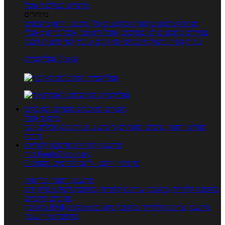
טרנדים בעולם האוכל
מיוחדים
מנתח המתכונים
ספר המתכונים שלי
מתכוני וידאו
מתכונים
עשירים
מתכונים לפי מצרכים
אוכל דיאטטי
אוכל בריא
מאכלי
עדות
ספרי בישול
מתכונים לפי חגים ועונות
לפי שיטות הכנה
אפליקציית Foods
מוצרים ומאכלים
מוצרים ומאכלים
מילון האוכל
תפריטי תזונה
ערכים תזונתיים
חיפוש ע"פ רכיבים
מכילים הכי
הרבה
מחשבון קלוריות
מחשבון קלוריות
מנוי FoodsDictionary
5 ימי ניסיון חינם - לחצו לפרטים נוספים
מחשבוני תזונה ובריאות
מחשבון קלוריות
מחשבון שריפת קלוריות
מחשבון דופק מטרה
יחס
מותניים לירכיים
מחשבון צריכת קלוריות
מחשבון מינונים מומלצים
מחשבון BMI
מחשבון אחוז שומן