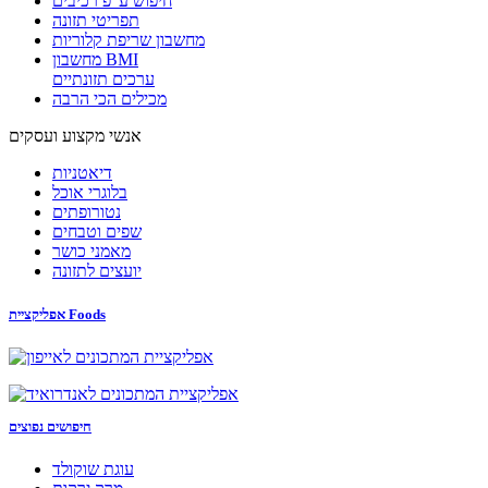
חיפוש ע"פ רכיבים
תפריטי תזונה
מחשבון שריפת קלוריות
מחשבון BMI
ערכים תזונתיים
מכילים הכי הרבה
אנשי מקצוע ועסקים
דיאטניות
בלוגרי אוכל
נטורופתים
שפים וטבחים
מאמני כושר
יועצים לתזונה
אפליקציית Foods
חיפושים נפוצים
עוגת שוקולד