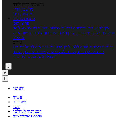
מחשבוני הריון ולידה
מחשבון הריון
מחשבון ביוץ
כתבות
כתבות
ערוצי תוכן
איך להכין
בית ומשפחה
בריאות
מחלות ובעיות
רפואה משלימה
ספורט וכושר גופני
נשים, הריון ולידה
טיפים והמלצות
חדשות אוכל
ובריאות
טורים
בריאות בצלחת
טעים ללא גלוטן
טבעונות לבריאות
לבשל כמו שף
תזונה לבטן רגועה
מרזים ללא דיאטה
מזיזים את הגוף
הרזיה
ורפואה משלימה
גורמה ביתי



חיפוש

עוגיות
פשטידות
בשר
הצטרפות לניוזלטר
אפליקציית Foods