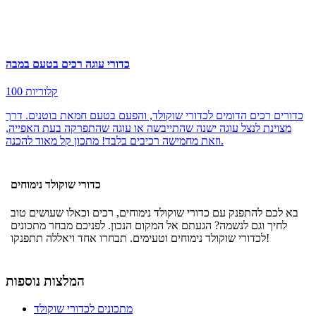
כדורי עוגה רכים בטעם במבה
100 קלוריות
כדורים רכים הדומים לכדורי שוקולד, והפעם בטעם חמאת בוטנים. דרך
מצוינת לנצל עוגה ישנה שהתייבשה או עוגה שהתפרקה בעת האפייה,
וזאת מחמישה רכיבים בלבד! מתכון קל מאוד להכנה.
כדורי שוקולד נימוחים
בא לכם להתפנק עם כדורי שוקולד נימוחים, רכים וכאלו שעושים טוב
לחיך וגם לנשמה? הגעתם אל המקום הנכון. לפניכם מבחר מתכונים
לכדורי שוקולד נימוחים וטעימים. תבחרו אחד ויאללה תתפנקו!
המלצות נוספות
מתכונים לכדורי שוקולד