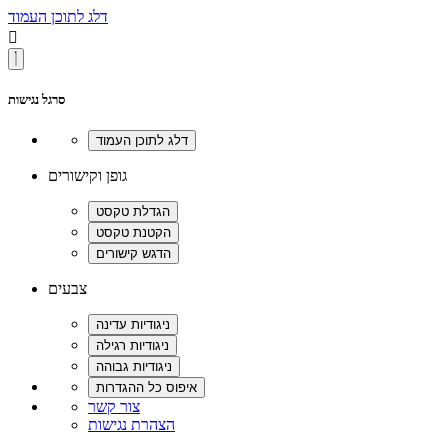
דלג לתוכן העמוד

סרגל נגישות
גופן וקישורים
צבעים
צור קשר
הצהרת נגישות