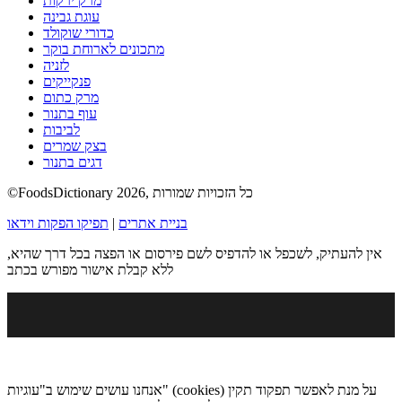
מרק ירקות
עוגת גבינה
כדורי שוקולד
מתכונים לארוחת בוקר
לזניה
פנקייקים
מרק כתום
עוף בתנור
לביבות
בצק שמרים
דגים בתנור
©FoodsDictionary 2026, כל הזכויות שמורות
בניית אתרים
|
תפיקו הפקות וידאו
אין להעתיק, לשכפל או להדפיס לשם פירסום או הפצה בכל דרך שהיא,
ללא קבלת אישור מפורש בכתב
אנחנו עושים שימוש ב"עוגיות" (cookies) על מנת לאפשר תפקוד תקין