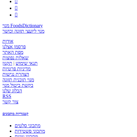



מנוי FoodsDictionary
מנוי ליועצי תזונה וכושר
אודות
פרסמו אצלנו
מפת האתר
שאלות נפוצות
תנאי שימוש
|
תקנון
מדיניות פרטיות
הצהרת נגישות
מנוי תוכנית תזונה
בקשת ביטול מנוי
הבלוג שלנו
RSS
צור קשר
קטגוריות מתכונים
מתכוני סלטים
מתכוני פשטידות
מתכוני עוגות