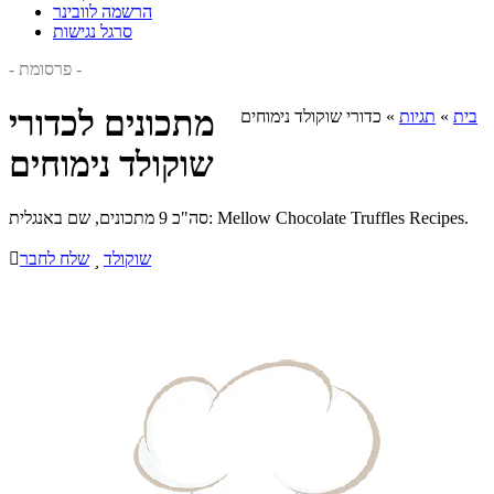
הרשמה לוובינר
סרגל נגישות
- פרסומת -
מתכונים לכדורי
בית
»
תגיות
»
כדורי שוקולד נימוחים
שוקולד נימוחים
סה"כ 9 מתכונים, שם באנגלית: Mellow Chocolate Truffles Recipes.
שוקולד

שלח לחבר
