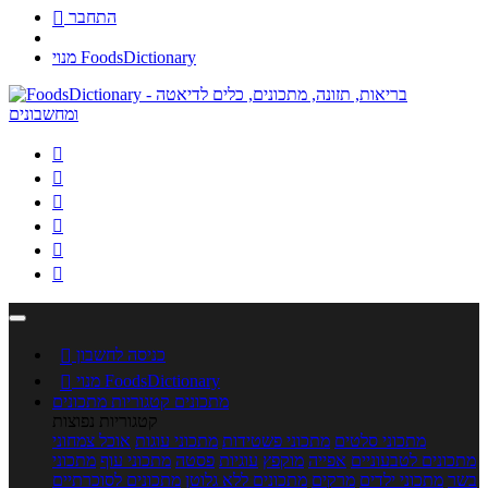
התחבר

מנוי FoodsDictionary






כניסה לחשבון

מנוי FoodsDictionary

מתכונים
קטגוריות מתכונים
קטגוריות נפוצות
מתכוני סלטים
מתכוני פשטידות
מתכוני עוגות
אוכל צמחוני
מתכונים לטבעוניים
אפייה
מוקפץ
עוגיות
פסטה
מתכוני עוף
מתכוני
בשר
מתכוני ילדים
מרקים
מתכונים ללא גלוטן
מתכונים לסוכרתיים