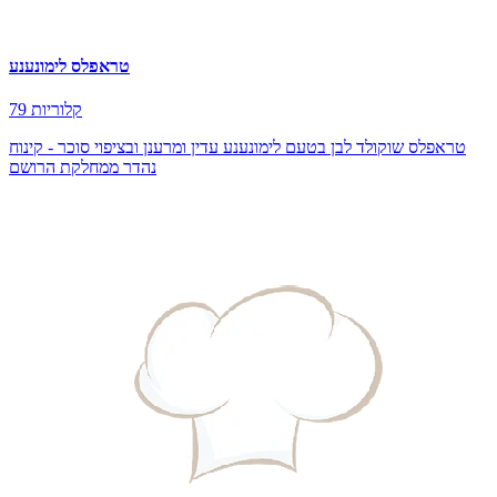
טראפלס לימונענע
79 קלוריות
טראפלס שוקולד לבן בטעם לימונענע עדין ומרענן ובציפוי סוכר - קינוח
נהדר ממחלקת הרושם