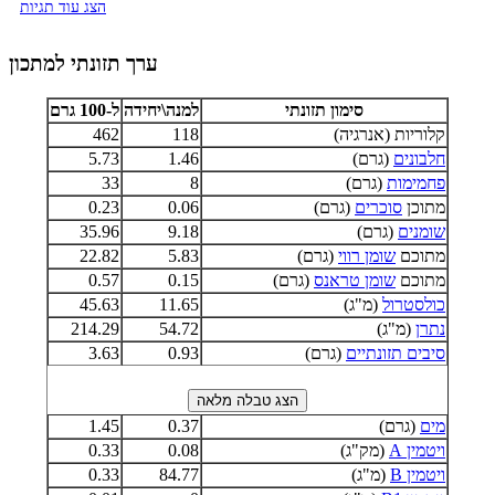
הצג עוד תגיות
ערך תזונתי למתכון
סימון תזונתי
למנה\יחידה
ל-100 גרם
קלוריות (אנרגיה)
118
462
חלבונים
(גרם)
1.46
5.73
פחמימות
(גרם)
8
33
מתוכן
סוכרים
(גרם)
0.06
0.23
שומנים
(גרם)
9.18
35.96
מתוכם
שומן רווי
(גרם)
5.83
22.82
מתוכם
שומן טראנס
(גרם)
0.15
0.57
כולסטרול
(מ"ג)
11.65
45.63
נתרן
(מ"ג)
54.72
214.29
סיבים תזונתיים
(גרם)
0.93
3.63
מים
(גרם)
0.37
1.45
ויטמין A
(מק"ג)
0.08
0.33
ויטמין B
(מ"ג)
84.77
0.33