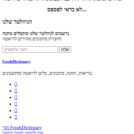
לא כדאי לפספס...
הניוזלטר שלנו
נרשמים לניוזלטר שלנו ומקבלים מתנה
חוברת מתכונים מהירים לדיאטה!
FoodsDictionary
בריאות, תזונה, מתכונים, כלים לדיאטה ומחשבונים






מנוי FoodsDictionary
מנוי ליועצי תזונה וכושר