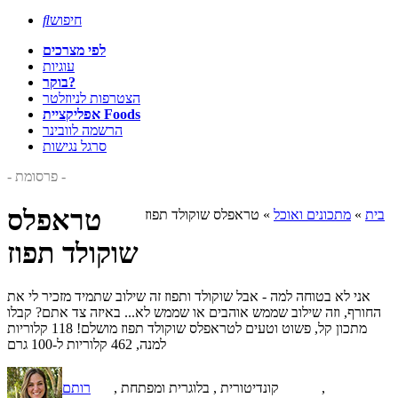
חיפוש

לפי מצרכים
עוגיות
בוקר?
הצטרפות לניוזלטר
אפליקציית Foods
הרשמה לוובינר
סרגל נגישות
- פרסומת -
טראפלס
בית
»
מתכונים ואוכל
»
טראפלס שוקולד תפוז
שוקולד תפוז
אני לא בטוחה למה - אבל שוקולד ותפוז זה שילוב שתמיד מזכיר לי את
החורף, וזה שילוב שממש אוהבים או שממש לא... באיזה צד אתם? קבלו
מתכון קל, פשוט וטעים לטראפלס שוקולד תפוז מושלם! 118 קלוריות
למנה, 462 קלוריות ל-100 גרם
,
, קונדיטורית , בלוגרית ומפתחת
רותם