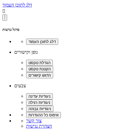
דלג לתוכן העמוד

סרגל נגישות
גופן וקישורים
צבעים
צור קשר
הצהרת נגישות