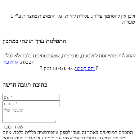
ולכן אין להסתמך עליהן, עלולות להיות
ההמלצות מיוצרות ע"י

AI
טעויות
התפלגות ערך תזונתי במתכון
התפלגות ערך תזונתי במתכון

ההתפלגות מתייחסת לחלבונים, פחמימות, שומנים וסיבים בלבד ולא לכל
סיבים
.
הטבלה.
קרא עוד
פחמימות
חלבונים
שומנים
תזונתיים

: 0.93 (1.03 נטו)
יחס קטוגני

4.6%
46%
7.3%
42.1%
כתיבת תגובה חדשה
שלח תגובה
התכנים המופיעים באתר זה נועדו לספק אינפורמציה כללית בלבד. אינם
מהווים המלצה, תחליף להתייעצות עם מומחה או קבלת ייעוץ רפואי.