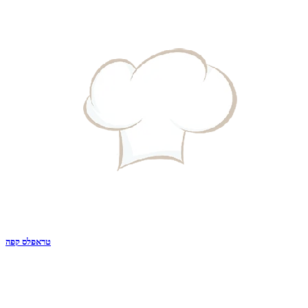
טראפלס קפה