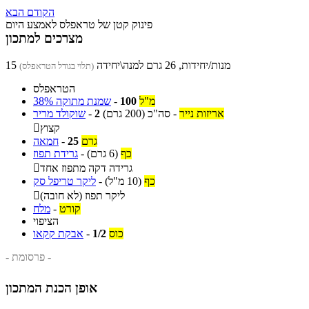
הקודם
הבא
פינוק קטן של טראפלס לאמצע היום
מצרכים למתכון
15 מנות/יחידות, 26 גרם למנה\יחידה
(תלוי בגודל הטראפלס)
הטראפלס
מ"ל
100
-
שמנת מתוקה 38%
אריזות נייר
-
סה"כ
(200 גרם)
2
-
שוקולד מריר
קצוץ

גרם
25
-
חמאה
כף
(6 גרם)
-
גרידת תפוז
גרידה דקה מתפוז אחד

כף
(10 מ"ל)
-
ליקר טריפל סק
ליקר תפוז (לא חובה)

קורט
-
מלח
הציפוי
כוס
1/2
-
אבקת קקאו
- פרסומת -
אופן הכנת המתכון