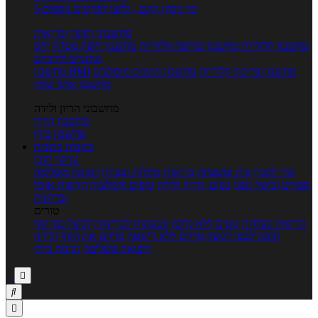
5 ימי ניסיון חינם - לחצו לפרטים נוספים
מחשבוני תזונה ובריאות
מחשבון קלוריות
מחשבון שריפת קלוריות
מחשבון דופק מטרה
יחס
מותניים לירכיים
מחשבון צריכת קלוריות
מחשבון מינונים מומלצים
מחשבון BMI
מחשבון אחוז שומן
מחשבוני הריון ולידה
מחשבון הריון
מחשבון ביוץ
כתבות
כתבות
ערוצי תוכן
איך להכין
בית ומשפחה
בריאות
מחלות ובעיות
רפואה משלימה
ספורט וכושר גופני
נשים, הריון ולידה
טיפים והמלצות
חדשות אוכל
ובריאות
טורים
בריאות בצלחת
טעים ללא גלוטן
טבעונות לבריאות
לבשל כמו שף
תזונה לבטן רגועה
מרזים ללא דיאטה
מזיזים את הגוף
הרזיה
ורפואה משלימה
גורמה ביתי


