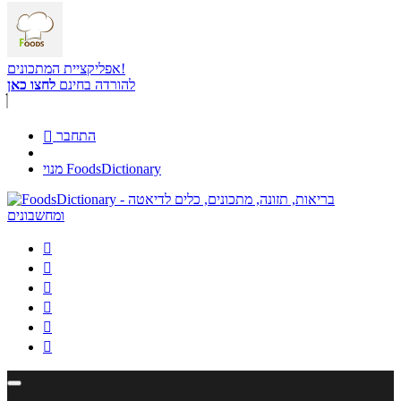
אפליקציית המתכונים!
להורדה בחינם
לחצו כאן
התחבר

מנוי FoodsDictionary





