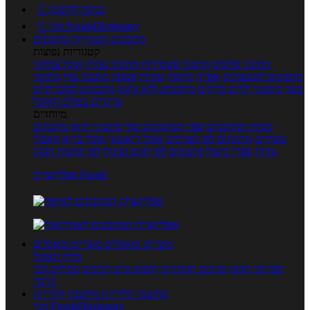
כניסה לחשבון

מנוי FoodsDictionary

מתכונים
קטגוריות מתכונים
קטגוריות נפוצות
מתכוני סלטים
מתכוני פשטידות
מתכוני עוגות
אוכל צמחוני
מתכונים לטבעוניים
אפייה
מוקפץ
עוגיות
פסטה
מתכוני עוף
מתכוני
בשר
מתכוני ילדים
מרקים
מתכונים ללא גלוטן
מתכונים לסוכרתיים
טרנדים בעולם האוכל
מיוחדים
מנתח המתכונים
ספר המתכונים שלי
מתכוני וידאו
מתכונים
עשירים
מתכונים לפי מצרכים
אוכל דיאטטי
אוכל בריא
מאכלי
עדות
ספרי בישול
מתכונים לפי חגים ועונות
לפי שיטות הכנה
אפליקציית Foods
מוצרים ומאכלים
מוצרים ומאכלים
מילון האוכל
תפריטי תזונה
ערכים תזונתיים
חיפוש ע"פ רכיבים
מכילים הכי
הרבה
מחשבון קלוריות
מחשבון קלוריות
מנוי FoodsDictionary