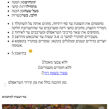
קינוחים
סוג המנה
מתחיל
דרגת קושי
מעל שעה
זמן הכנה
חלבי, כשר
כשרות
מחממים את השמנת עד סף רתיחה, מוזגים אותה על השוקולד
1
המריר הקצוץ, מחכים כחצי דקה ומערבבים עד שהתערובת חלקה.
מוסיפים את שאר מרכיבי הטראפלס ומערבבים עד לאיחוד.
2
מעבירים למקרר למשך כ- 3-4 שעות עד שהגנאש מתייצב.
3
יוצרים כדורים קטנים ומגלגלים בקקאו. שומרים במקרר בקופסא
4
אטומה.
בתיאבון
5
ללא צבעי מאכל

ללא חומרים משמרים

עשיר בשומן רווי

זמן ההכנה כולל את זמן קירור הטראפלס.

עוד הצעות למתכונים