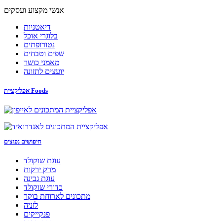
אנשי מקצוע ועסקים
דיאטניות
בלוגרי אוכל
נטורופתים
שפים וטבחים
מאמני כושר
יועצים לתזונה
אפליקציית Foods
חיפושים נפוצים
עוגת שוקולד
מרק ירקות
עוגת גבינה
כדורי שוקולד
מתכונים לארוחת בוקר
לזניה
פנקייקים