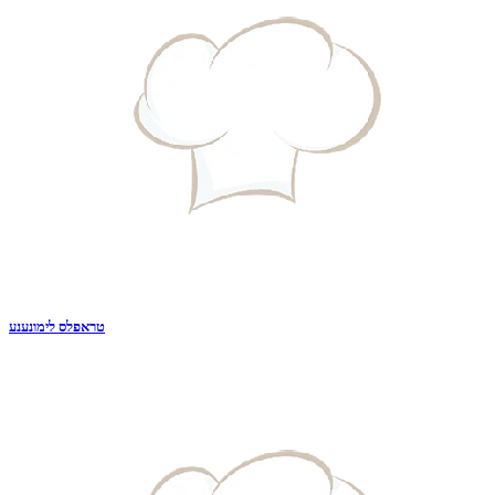
טראפלס לימונענע