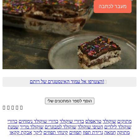
מעבר לכתבה
הצטרפו אל עמוד האינסטגרם של רותם!






מתוקים
שוקולד
טראפלס
כדורי שוקולד
כדורי שוקולד נימוחים
כדורי
שוקולד לילדים
חטיפי שוקולד
שוקולד למבוגרים
שוקולד מריר
שמנת
מתוקה
חמאה
גרידת תפוז
תפוזים
קינוחי תפוזים
ליקר
אבקת קקאו