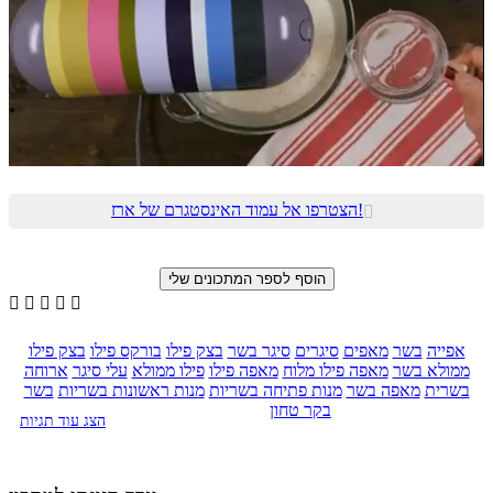
הצטרפו אל עמוד האינסטגרם של ארז!






אפייה
בשר
מאפים
סיגרים
סיגר בשר
בצק פילו
בורקס פילו
בצק פילו
ממולא בשר
מאפה פילו מלוח
מאפה פילו
פילו ממולא
עלי סיגר
ארוחה
בשרית
מאפה בשר
מנות פתיחה בשריות
מנות ראשונות בשריות
בשר
בקר טחון
הצג עוד תגיות