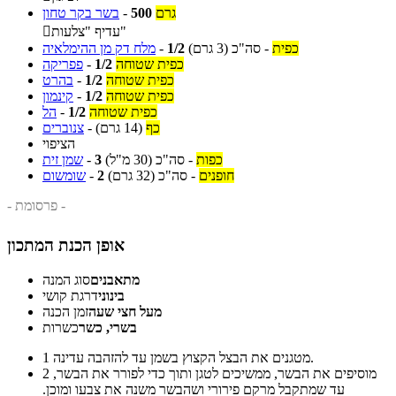
גרם
500
-
בשר בקר טחון
עדיף "צלעות"

כפית
-
סה"כ
(3 גרם)
1/2
-
מלח דק מן ההימלאיה
כפית שטוחה
1/2
-
פפריקה
כפית שטוחה
1/2
-
בהרט
כפית שטוחה
1/2
-
קינמון
כפית שטוחה
1/2
-
הל
כף
(14 גרם)
-
צנוברים
הציפוי
כפות
-
סה"כ
(30 מ"ל)
3
-
שמן זית
חופנים
-
סה"כ
(32 גרם)
2
-
שומשום
- פרסומת -
אופן הכנת המתכון
מתאבנים
סוג המנה
בינוני
דרגת קושי
מעל חצי שעה
זמן הכנה
בשרי, כשר
כשרות
מטגנים את הבצל הקצוץ בשמן עד להזהבה עדינה.
1
מוסיפים את הבשר, ממשיכים לטגן ותוך כדי לפורר את הבשר,
2
עד שמתקבל מרקם פירורי ושהבשר משנה את צבעו ומוכן.