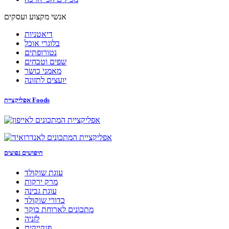
אנשי מקצוע ועסקים
דיאטניות
בלוגרי אוכל
נטורופתים
שפים וטבחים
מאמני כושר
יועצים לתזונה
אפליקציית Foods
חיפושים נפוצים
עוגת שוקולד
מרק ירקות
עוגת גבינה
כדורי שוקולד
מתכונים לארוחת בוקר
לזניה
פנקייקים