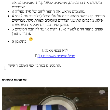
מוסיפים את התבלינים, ממשיכים לבשל קלות ומוסיפים גם את
הצנוברים.
מחממים מראש את התנור לחום של 170 מעלות.
3
מניחים כף גדושה מהתערובת על עלי הפילו (כל סיגר עם 2 עלי
4
פילו), מקפלים את שני הצדדים ומגלגלים לצורת סיגר. מברישים
בשמן הזית ומפזרים מעל את השומשום.
אופים בתנור החם למשך כ- 15 דקות או עד להזהבת הסיגרים
5
(תלוי בתנור).
בתיאבון
6
ללא צבעי מאכל

מכיל חומרים משמרים (1)

התבלינים במתכון לפי הטעם האישי.

עוד הצעות למתכונים