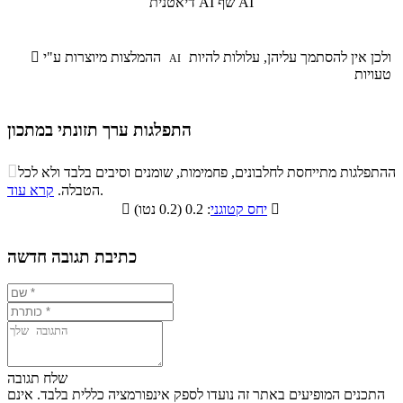
שף AI
דיאטנית AI
ולכן אין להסתמך עליהן, עלולות להיות
ההמלצות מיוצרות ע"י

AI
טעויות
התפלגות ערך תזונתי במתכון
התפלגות ערך תזונתי במתכון

ההתפלגות מתייחסת לחלבונים, פחמימות, שומנים וסיבים בלבד ולא לכל
סיבים
.
הטבלה.
קרא עוד
פחמימות
חלבונים
שומנים
תזונתיים

: 0.2 (0.2 נטו)
יחס קטוגני

1.4%
16.2%
29.6%
52.8%
כתיבת תגובה חדשה
שלח תגובה
התכנים המופיעים באתר זה נועדו לספק אינפורמציה כללית בלבד. אינם