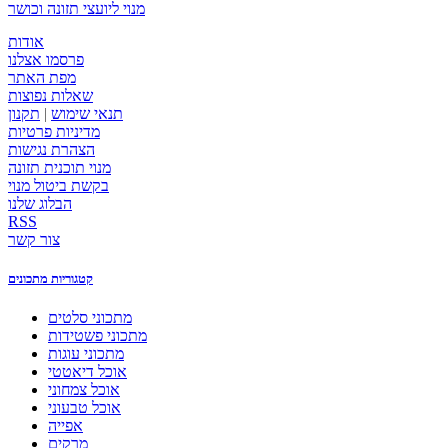
מנוי ליועצי תזונה וכושר
אודות
פרסמו אצלנו
מפת האתר
שאלות נפוצות
תנאי שימוש
|
תקנון
מדיניות פרטיות
הצהרת נגישות
מנוי תוכנית תזונה
בקשת ביטול מנוי
הבלוג שלנו
RSS
צור קשר
קטגוריות מתכונים
מתכוני סלטים
מתכוני פשטידות
מתכוני עוגות
אוכל דיאטטי
אוכל צמחוני
אוכל טבעוני
אפייה
מרקים