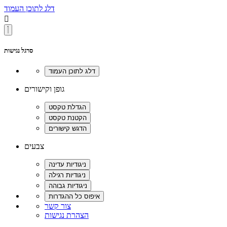
דלג לתוכן העמוד

סרגל נגישות
גופן וקישורים
צבעים
צור קשר
הצהרת נגישות