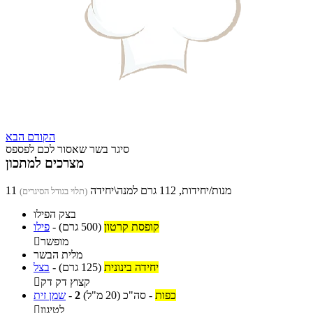
הקודם
הבא
סיגר בשר שאסור לכם לפספס
מצרכים למתכון
11 מנות/יחידות, 112 גרם למנה\יחידה
(תלוי בגודל הסיגרים)
בצק הפילו
קופסת קרטון
(500 גרם)
-
פילו
מופשר

מלית הבשר
יחידה בינונית
(125 גרם)
-
בצל
קצוץ דק דק

כפות
-
סה"כ
(20 מ"ל)
2
-
שמן זית
לטיגון
