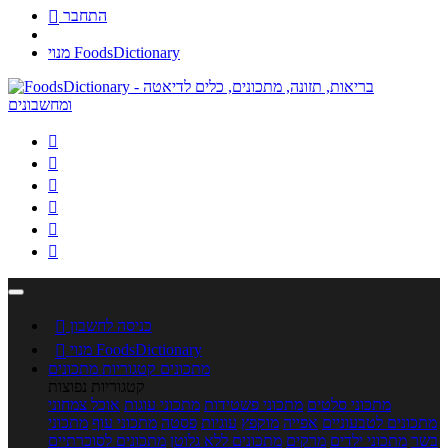
התחבר

מנוי FoodsDictionary






כניסה לחשבון

מנוי FoodsDictionary

מתכונים
קטגוריות מתכונים
קטגוריות נפוצות
מתכוני סלטים
מתכוני פשטידות
מתכוני עוגות
אוכל צמחוני
מתכונים לטבעוניים
אפייה
מוקפץ
עוגיות
פסטה
מתכוני עוף
מתכוני
בשר
מתכוני ילדים
מרקים
מתכונים ללא גלוטן
מתכונים לסוכרתיים