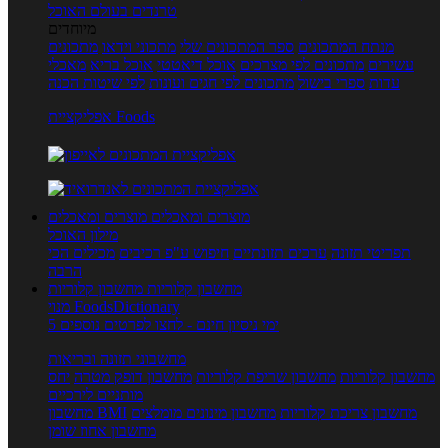
טרנדים בעולם האוכל
מיוחדים
מנתח המתכונים
ספר המתכונים שלי
מתכוני וידאו
מתכונים
עשירים
מתכונים לפי מצרכים
אוכל דיאטטי
אוכל בריא
מאכלי
עדות
ספרי בישול
מתכונים לפי חגים ועונות
לפי שיטות הכנה
אפליקציית Foods
מוצרים ומאכלים
מוצרים ומאכלים
מילון האוכל
תפריטי תזונה
ערכים תזונתיים
חיפוש ע"פ רכיבים
מכילים הכי
הרבה
מחשבון קלוריות
מחשבון קלוריות
מנוי FoodsDictionary
5 ימי ניסיון חינם - לחצו לפרטים נוספים
מחשבוני תזונה ובריאות
מחשבון קלוריות
מחשבון שריפת קלוריות
מחשבון דופק מטרה
יחס
מותניים לירכיים
מחשבון צריכת קלוריות
מחשבון מינונים מומלצים
מחשבון BMI
מחשבון אחוז שומן