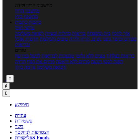
מחשבוני הריון ולידה
מחשבון הריון
מחשבון ביוץ
כתבות
כתבות
ערוצי תוכן
איך להכין
בית ומשפחה
בריאות
מחלות ובעיות
רפואה משלימה
ספורט וכושר גופני
נשים, הריון ולידה
טיפים והמלצות
חדשות אוכל
ובריאות
טורים
בריאות בצלחת
טעים ללא גלוטן
טבעונות לבריאות
לבשל כמו שף
תזונה לבטן רגועה
מרזים ללא דיאטה
מזיזים את הגוף
הרזיה
ורפואה משלימה
גורמה ביתי



חיפוש

עוגיות
פשטידות
בשר
הצטרפות לניוזלטר
אפליקציית Foods