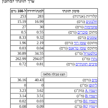
ערך תזונתי למתכון
סימון תזונתי
למנה\יחידה
ל-100 גרם
קלוריות (אנרגיה)
283
253
חלבונים
(גרם)
16.99
15.19
פחמימות
(גרם)
30
27
מתוכן
סוכרים
(גרם)
0.55
0.5
שומנים
(גרם)
9.32
8.33
מתוכם
שומן רווי
(גרם)
2.19
1.96
מתוכם
שומן טראנס
(גרם)
0.04
0.03
כולסטרול
(מ"ג)
34.55
30.89
נתרן
(מ"ג)
294.07
262.99
סיבים תזונתיים
(גרם)
0.81
0.72
מים
(גרם)
40.43
36.16
ליקופן
(מ"ג)
0
0
ויטמין A
(מק"ג)
3.62
3.23
ויטמין B
(מ"ג)
3.51
3.14
ויטמין B1
(מ"ג)
0.03
0.02
ויטמין B2
(מ"ג)
0.09
0.08