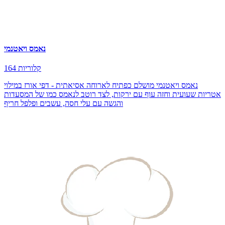
נאמס ויאטנמי
164 קלוריות
נאמס ויאטנמי מושלם כפתיח לארוחה אסיאתית - דפי אורז במילוי
אטריות שעועית וחזה עוף עם ירקות, לצד רוטב לנאמס כמו של המסעדות
והגשה עם עלי חסה, עשבים ופלפל חריף