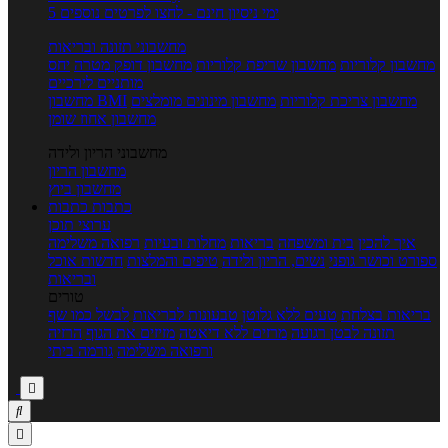
5 ימי ניסיון חינם - לחצו לפרטים נוספים
מחשבוני תזונה ובריאות
מחשבון קלוריות
מחשבון שריפת קלוריות
מחשבון דופק מטרה
יחס
מותניים לירכיים
מחשבון צריכת קלוריות
מחשבון מינונים מומלצים
מחשבון BMI
מחשבון אחוז שומן
מחשבוני הריון ולידה
מחשבון הריון
מחשבון ביוץ
כתבות
כתבות
ערוצי תוכן
איך להכין
בית ומשפחה
בריאות
מחלות ובעיות
רפואה משלימה
ספורט וכושר גופני
נשים, הריון ולידה
טיפים והמלצות
חדשות אוכל
ובריאות
טורים
בריאות בצלחת
טעים ללא גלוטן
טבעונות לבריאות
לבשל כמו שף
תזונה לבטן רגועה
מרזים ללא דיאטה
מזיזים את הגוף
הרזיה
ורפואה משלימה
גורמה ביתי


