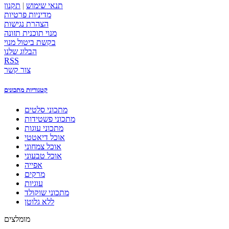
תנאי שימוש
|
תקנון
מדיניות פרטיות
הצהרת נגישות
מנוי תוכנית תזונה
בקשת ביטול מנוי
הבלוג שלנו
RSS
צור קשר
קטגוריות מתכונים
מתכוני סלטים
מתכוני פשטידות
מתכוני עוגות
אוכל דיאטטי
אוכל צמחוני
אוכל טבעוני
אפייה
מרקים
עוגיות
מתכוני שוקולד
ללא גלוטן
מומלצים