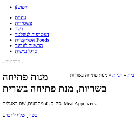
חיפוש

עוגיות
פשטידות
בשר
הצטרפות לניוזלטר
אפליקציית Foods
הרשמה לוובינר
סרגל נגישות
- פרסומת -
מנות פתיחה
בית
»
תגיות
»
מנות פתיחה בשריות
בשריות, מנת פתיחה בשרית
סה"כ 45 מתכונים, שם באנגלית: Meat Appetizers.
בשר

שלח לחבר
