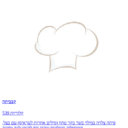
קבביתה
539 קלוריות
פיתה צלויה במילוי בשר בקר טחון (מילים אחרות לעראיס) עם בצל,
פטרוזיליה ותבלינים שהכי כיף להגיש לצד טחינה