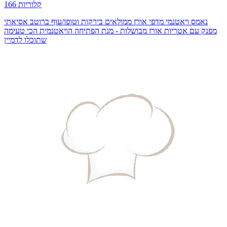
166 קלוריות
נאמס ויאטנמי מדפי אורז ממולאים בירקות וטופו/עוף ברוטב אסיאתי
מפנק עם אטריות אורז מבושלות - מנת הפתיחה הויאטנמית הכי טעימה
שתוכלו לדמיין