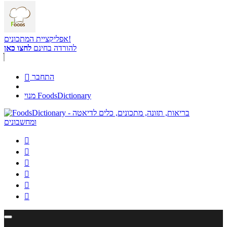
אפליקציית המתכונים!
להורדה בחינם
לחצו כאן
התחבר

מנוי FoodsDictionary





