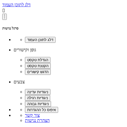
דלג לתוכן העמוד

סרגל נגישות
גופן וקישורים
צבעים
צור קשר
הצהרת נגישות