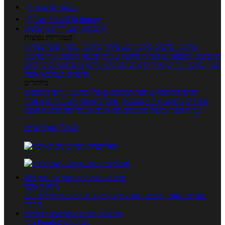
כניסה לחשבון

מנוי FoodsDictionary

מתכונים
קטגוריות מתכונים
קטגוריות נפוצות
מתכוני סלטים
מתכוני פשטידות
מתכוני עוגות
אוכל צמחוני
מתכונים לטבעוניים
אפייה
מוקפץ
עוגיות
פסטה
מתכוני עוף
מתכוני
בשר
מתכוני ילדים
מרקים
מתכונים ללא גלוטן
מתכונים לסוכרתיים
טרנדים בעולם האוכל
מיוחדים
מנתח המתכונים
ספר המתכונים שלי
מתכוני וידאו
מתכונים
עשירים
מתכונים לפי מצרכים
אוכל דיאטטי
אוכל בריא
מאכלי
עדות
ספרי בישול
מתכונים לפי חגים ועונות
לפי שיטות הכנה
אפליקציית Foods
מוצרים ומאכלים
מוצרים ומאכלים
מילון האוכל
תפריטי תזונה
ערכים תזונתיים
חיפוש ע"פ רכיבים
מכילים הכי
הרבה
מחשבון קלוריות
מחשבון קלוריות
מנוי FoodsDictionary