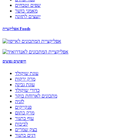
שפים וטבחים
מאמני כושר
יועצים לתזונה
אפליקציית Foods
חיפושים נפוצים
עוגת שוקולד
מרק ירקות
עוגת גבינה
כדורי שוקולד
מתכונים לארוחת בוקר
לזניה
פנקייקים
מרק כתום
עוף בתנור
לביבות
בצק שמרים
דגים בתנור