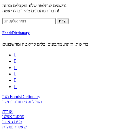
נרשמים לניוזלטר שלנו ומקבלים מתנה
חוברת מתכונים מהירים לדיאטה!
FoodsDictionary
בריאות, תזונה, מתכונים, כלים לדיאטה ומחשבונים






מנוי FoodsDictionary
מנוי ליועצי תזונה וכושר
אודות
פרסמו אצלנו
מפת האתר
שאלות נפוצות