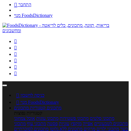
התחבר

מנוי FoodsDictionary






כניסה לחשבון

מנוי FoodsDictionary

מתכונים
קטגוריות מתכונים
קטגוריות נפוצות
מתכוני סלטים
מתכוני פשטידות
מתכוני עוגות
אוכל צמחוני
מתכונים לטבעוניים
אפייה
מוקפץ
עוגיות
פסטה
מתכוני עוף
מתכוני
בשר
מתכוני ילדים
מרקים
מתכונים ללא גלוטן
מתכונים לסוכרתיים