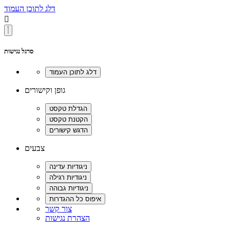
דלג לתוכן העמוד

סרגל נגישות
גופן וקישורים
צבעים
צור קשר
הצהרת נגישות