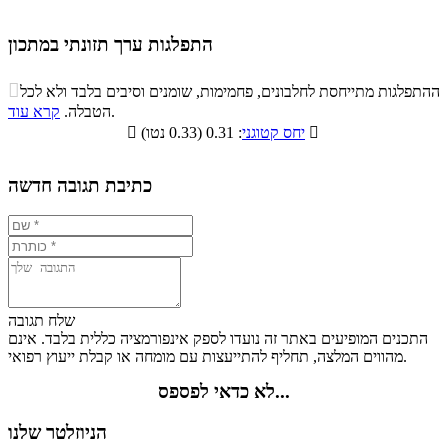
התפלגות ערך תזונתי במתכון
התפלגות ערך תזונתי במתכון

ההתפלגות מתייחסת לחלבונים, פחמימות, שומנים וסיבים בלבד ולא לכל
סיבים
.
הטבלה.
קרא עוד
פחמימות
חלבונים
שומנים
תזונתיים

: 0.31 (0.33 נטו)
יחס קטוגני

3.5%
23%
33.9%
39.6%
כתיבת תגובה חדשה
שלח תגובה
התכנים המופיעים באתר זה נועדו לספק אינפורמציה כללית בלבד. אינם
מהווים המלצה, תחליף להתייעצות עם מומחה או קבלת ייעוץ רפואי.
לא כדאי לפספס...
הניוזלטר שלנו