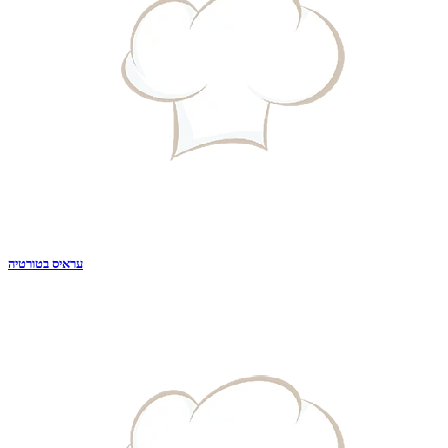
עראיס בטורטיה