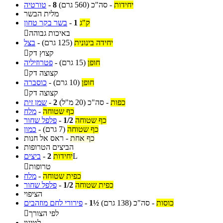
יחידות
-
סה"כ
(560 גרם)
8
-
טורטיה
מלית הבשר
ק"ג
1
-
בשר בקר טחון
באיכות גבוהה

יחידה בינונית
(125 גרם)
-
בצל
קצוץ דק

חופן
(15 גרם)
-
פטרוזיליה
קצוצה דק

חופן
(10 גרם)
-
כוסברה
קצוצה דק

כפות
-
סה"כ
(20 מ"ל)
2
-
שמן זית
כף שטוחה
-
מלח
כף שטוחה
1/2
-
פלפל שחור
כף שטוחה
(7 גרם)
-
כמון
כף אחת
-
ראס אל חנות
הביצים הטרופות
L
יחידות
2
-
ביצים
טרופות

כפית שטוחה
-
מלח
כפית שטוחה
1/2
-
פלפל שחור
הציפוי
כוסות
-
סה"כ
(138 גרם)
1½
-
פירורי לחם מוזהבים
לפי הצורך

לטיגון