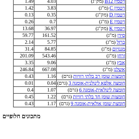
ויטמין B12
(מק"ג)
4.03
1.49
ויטמין C
(מ"ג)
3.83
1.42
ויטמין D
(מק"ג)
0.35
0.13
ויטמין E
(מ"ג)
0.7
0.26
ויטמין K
(מק"ג)
36.97
13.68
סידן
(מ"ג)
161.52
59.77
ברזל
(מ"ג)
5.77
2.14
מגנזיום
(מ"ג)
84.85
31.4
זרחן
(מ"ג)
543.46
201.09
אבץ
(מ"ג)
9.06
3.35
אשלגן
(מ"ג)
667.08
246.84
חומצות שומן רב בלתי רוויות
(גרם)
1.16
0.43
חומצה אלפא לינולנית-אומגה 3
(גרם)
0.04
0.01
חומצה לינולאית-אומגה 6
(גרם)
1.07
0.4
חומצות שומן חד בלתי רוויות
(גרם)
1.22
0.45
חומצת שומן אולאית-אומגה 9
(גרם)
1.17
0.43
מתכונים חלופיים