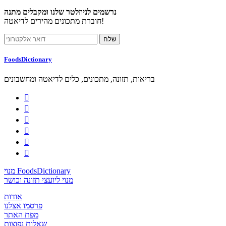
נרשמים לניוזלטר שלנו ומקבלים מתנה
חוברת מתכונים מהירים לדיאטה!
FoodsDictionary
בריאות, תזונה, מתכונים, כלים לדיאטה ומחשבונים






מנוי FoodsDictionary
מנוי ליועצי תזונה וכושר
אודות
פרסמו אצלנו
מפת האתר
שאלות נפוצות