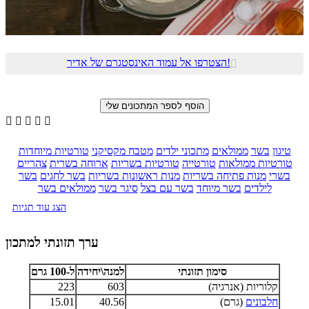
הצטרפו אל עמוד האינסטגרם של אדיר!






טיגון
בשר
ממולאים
מתכוני ילדים
מטבח מקסיקני
טורטיות מיוחדות
טורטיות ממולאות
טורטייה
טורטיות בשריות
ארוחה בשרית
צהריים
בשרי
מנות פתיחה בשריות
מנות ראשונות בשריות
בשר לחגים
בשר
לילדים
בשר מיוחד
בשר עם בצל
סיגר בשר
ממולאים בשר
הצג עוד תגיות
ערך תזונתי למתכון
סימון תזונתי
למנה\יחידה
ל-100 גרם
קלוריות (אנרגיה)
603
223
חלבונים
(גרם)
40.56
15.01