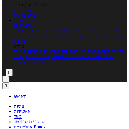
מחשבוני הריון ולידה
מחשבון הריון
מחשבון ביוץ
כתבות
כתבות
ערוצי תוכן
איך להכין
בית ומשפחה
בריאות
מחלות ובעיות
רפואה משלימה
ספורט וכושר גופני
נשים, הריון ולידה
טיפים והמלצות
חדשות אוכל
ובריאות
טורים
בריאות בצלחת
טעים ללא גלוטן
טבעונות לבריאות
לבשל כמו שף
תזונה לבטן רגועה
מרזים ללא דיאטה
מזיזים את הגוף
הרזיה
ורפואה משלימה
גורמה ביתי



חיפוש

עוגיות
פשטידות
בשר
הצטרפות לניוזלטר
אפליקציית Foods