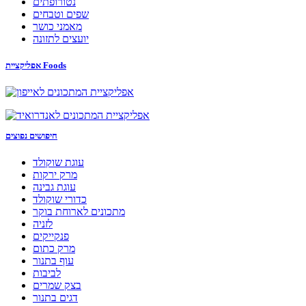
נטורופתים
שפים וטבחים
מאמני כושר
יועצים לתזונה
אפליקציית Foods
חיפושים נפוצים
עוגת שוקולד
מרק ירקות
עוגת גבינה
כדורי שוקולד
מתכונים לארוחת בוקר
לזניה
פנקייקים
מרק כתום
עוף בתנור
לביבות
בצק שמרים
דגים בתנור