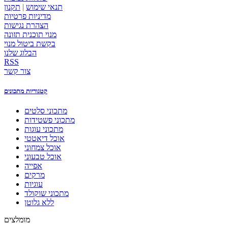
תנאי שימוש
|
תקנון
מדיניות פרטיות
הצהרת נגישות
מנוי תוכנית תזונה
בקשת ביטול מנוי
הבלוג שלנו
RSS
צור קשר
קטגוריות מתכונים
מתכוני סלטים
מתכוני פשטידות
מתכוני עוגות
אוכל דיאטטי
אוכל צמחוני
אוכל טבעוני
אפייה
מרקים
עוגיות
מתכוני שוקולד
ללא גלוטן
מומלצים