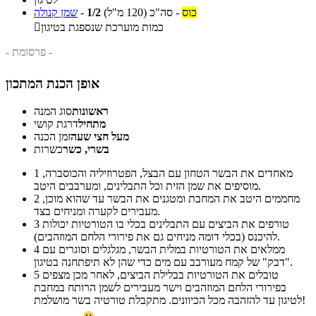
כוס
-
סה"כ
(120 מ"ל)
1/2
-
שמן קנולה
כמות מוערכת שנספגת בטיגון

- פרסומת -
אופן הכנת המתכון
ראשונות
סוג המנה
מתחיל
דרגת קושי
מעל חצי שעה
זמן הכנה
בשרי, כשר
כשרות
מאחדים את הבשר הטחון עם הבצל, הפטרוזיליה והכוסברה,
1
מוסיפים את שמן הזית וכל התבלינים, ומערבבים היטב.
מחממים היטב את המחבת ומטגנים את הבשר עד שהוא מוכן,
2
מעבירים לקערה ומניחים בצד.
טורפים את הביצים עם התבלינים בכלי בו הטורטיות יכולות
3
להיכנס (בכלי דומה מניחים גם את פירורי הלחם המוזהבים).
ממלאים את הטורטיות במלית הבשר, מגלגלים וסוגרים עם
4
"דבק" של קמח מעורבב עם מים כדי שהן לא תיפתחנה בטיגון.
טובלים את הטורטיות בבלילת הביצים, לאחר מכן מצפים
5
בפירורי הלחם המוזהבים וישר מעבירים לשמן הרותח במחבת
לטיגון עד להזהבה מכל הכיוונים. מתקבלת טורטיה בשר מושלמת!