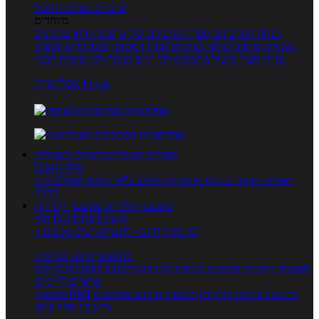
טרנדים בעולם האוכל
מיוחדים
מנתח המתכונים
ספר המתכונים שלי
מתכוני וידאו
מתכונים
עשירים
מתכונים לפי מצרכים
אוכל דיאטטי
אוכל בריא
מאכלי
עדות
ספרי בישול
מתכונים לפי חגים ועונות
לפי שיטות הכנה
אפליקציית Foods
מוצרים ומאכלים
מוצרים ומאכלים
מילון האוכל
תפריטי תזונה
ערכים תזונתיים
חיפוש ע"פ רכיבים
מכילים הכי
הרבה
מחשבון קלוריות
מחשבון קלוריות
מנוי FoodsDictionary
5 ימי ניסיון חינם - לחצו לפרטים נוספים
מחשבוני תזונה ובריאות
מחשבון קלוריות
מחשבון שריפת קלוריות
מחשבון דופק מטרה
יחס
מותניים לירכיים
מחשבון צריכת קלוריות
מחשבון מינונים מומלצים
מחשבון BMI
מחשבון אחוז שומן