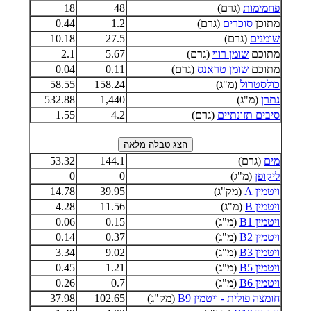
פחמימות
(גרם)
48
18
מתוכן
סוכרים
(גרם)
1.2
0.44
שומנים
(גרם)
27.5
10.18
מתוכם
שומן רווי
(גרם)
5.67
2.1
מתוכם
שומן טראנס
(גרם)
0.11
0.04
כולסטרול
(מ"ג)
158.24
58.55
נתרן
(מ"ג)
1,440
532.88
סיבים תזונתיים
(גרם)
4.2
1.55
מים
(גרם)
144.1
53.32
ליקופן
(מ"ג)
0
0
ויטמין A
(מק"ג)
39.95
14.78
ויטמין B
(מ"ג)
11.56
4.28
ויטמין B1
(מ"ג)
0.15
0.06
ויטמין B2
(מ"ג)
0.37
0.14
ויטמין B3
(מ"ג)
9.02
3.34
ויטמין B5
(מ"ג)
1.21
0.45
ויטמין B6
(מ"ג)
0.7
0.26
חומצה פולית - ויטמין B9
(מק"ג)
102.65
37.98