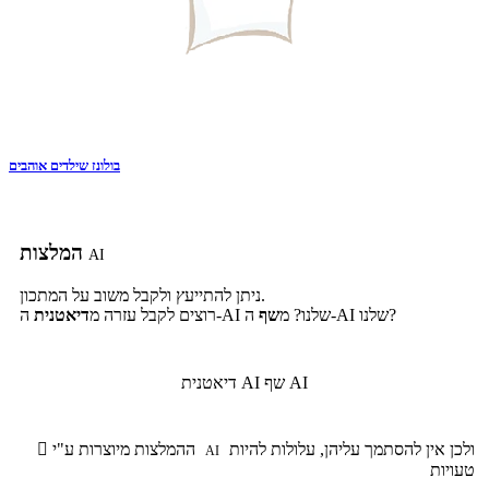
בולונז שילדים אוהבים
המלצות
AI
ניתן להתייעץ ולקבל משוב על המתכון.
ה-AI שלנו?
ה-AI שלנו? מ
שף
רוצים לקבל עזרה מ
דיאטנית
שף AI
דיאטנית AI
ולכן אין להסתמך עליהן, עלולות להיות
ההמלצות מיוצרות ע"י

AI
טעויות