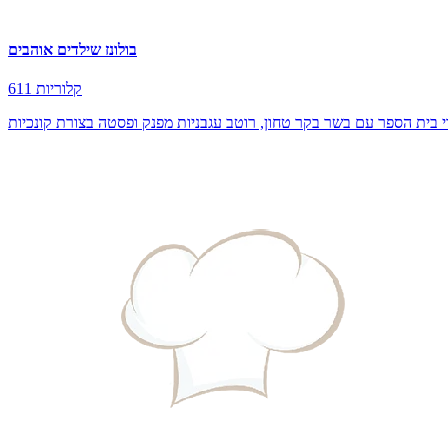
בולונז שילדים אוהבים
611 קלוריות
 בית הספר עם בשר בקר טחון, רוטב עגבניות מפנק ופסטה בצורת קונכיות