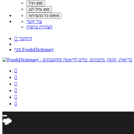
צור קשר
הצהרת נגישות
התחבר

מנוי FoodsDictionary





