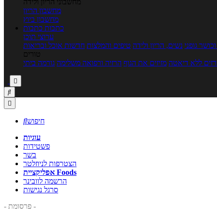
מחשבוני הריון ולידה
מחשבון הריון
מחשבון ביוץ
כתבות
כתבות
ערוצי תוכן
כושר גופני
נשים, הריון ולידה
טיפים והמלצות
חדשות אוכל ובריאות
טורים
זים ללא דיאטה
מזיזים את הגוף
הרזיה ורפואה משלימה
גורמה ביתי



חיפוש

עוגיות
פשטידות
בשר
הצטרפות לניוזלטר
אפליקציית Foods
הרשמה לוובינר
סרגל נגישות
- פרסומת -