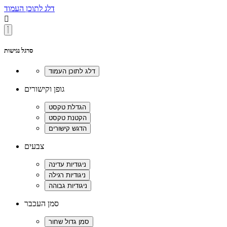
דלג לתוכן העמוד

סרגל נגישות
גופן וקישורים
צבעים
סמן העכבר