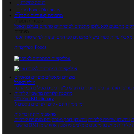
כניסה לחשבון

מנוי FoodsDictionary

מתכונים
קטגוריות מתכונים
קטגוריות נפוצות
קים
מתכונים ללא גלוטן
מתכונים לסוכרתיים
טרנדים בעולם האוכל
מיוחדים
מאכלי עדות
ספרי בישול
מתכונים לפי חגים ועונות
לפי שיטות הכנה
אפליקציית Foods
מוצרים ומאכלים
מוצרים ומאכלים
מילון האוכל
פריטי תזונה
ערכים תזונתיים
חיפוש ע"פ רכיבים
מכילים הכי הרבה
מחשבון קלוריות
מחשבון קלוריות
מנוי FoodsDictionary
5 ימי ניסיון חינם - לחצו לפרטים נוספים
מחשבוני תזונה ובריאות
ת
מחשבון שריפת קלוריות
מחשבון דופק מטרה
יחס מותניים לירכיים
 קלוריות
מחשבון מינונים מומלצים
מחשבון אחוז שומן
מחשבון BMI