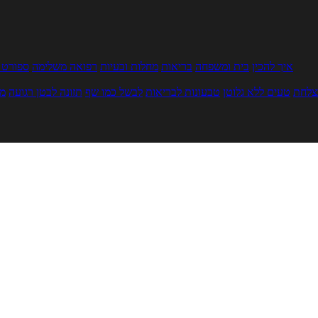
איך להכין
בית ומשפחה
בריאות
מחלות ובעיות
רפואה משלימה
ספורט ו
צלחת
טעים ללא גלוטן
טבעונות לבריאות
לבשל כמו שף
תזונה לבטן רגועה
מר