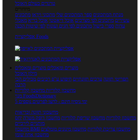
טרנדים בעולם האוכל
מיוחדים
מנתח המתכונים
ספר המתכונים שלי
מתכוני וידאו
מתכונים
עשירים
מתכונים לפי מצרכים
אוכל דיאטטי
אוכל בריא
מאכלי
עדות
ספרי בישול
מתכונים לפי חגים ועונות
לפי שיטות הכנה
אפליקציית Foods
מוצרים ומאכלים
מוצרים ומאכלים
מילון האוכל
תפריטי תזונה
ערכים תזונתיים
חיפוש ע"פ רכיבים
מכילים הכי
הרבה
מחשבון קלוריות
מחשבון קלוריות
מנוי FoodsDictionary
5 ימי ניסיון חינם - לחצו לפרטים נוספים
מחשבוני תזונה ובריאות
מחשבון קלוריות
מחשבון שריפת קלוריות
מחשבון דופק מטרה
יחס
מותניים לירכיים
מחשבון צריכת קלוריות
מחשבון מינונים מומלצים
מחשבון BMI
מחשבון אחוז שומן