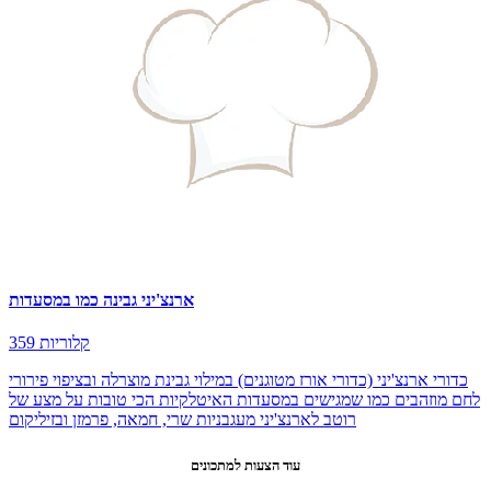
ארנצ'יני גבינה כמו במסעדות
359 קלוריות
כדורי ארנצ'יני (כדורי אורז מטוגנים) במילוי גבינת מוצרלה ובציפוי פירורי
לחם מוזהבים כמו שמגישים במסעדות האיטלקיות הכי טובות על מצע של
רוטב לארנצ'יני מעגבניות שרי, חמאה, פרמזן ובזיליקום
עוד הצעות למתכונים