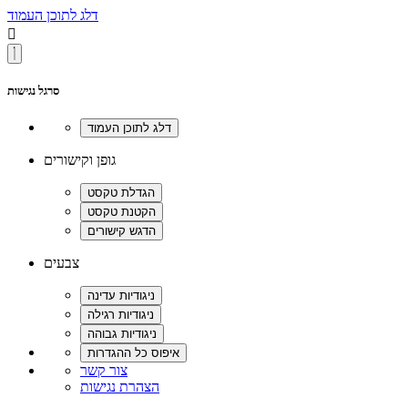
דלג לתוכן העמוד

סרגל נגישות
גופן וקישורים
צבעים
צור קשר
הצהרת נגישות