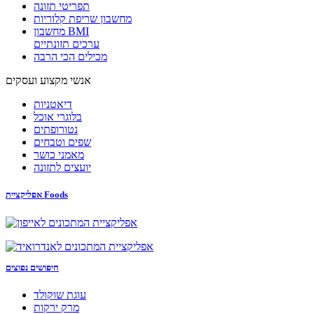
תפריטי תזונה
מחשבון שריפת קלוריות
מחשבון BMI
ערכים תזונתיים
מכילים הכי הרבה
אנשי מקצוע ועסקים
דיאטניות
בלוגרי אוכל
נטורופתים
שפים וטבחים
מאמני כושר
יועצים לתזונה
אפליקציית Foods
חיפושים נפוצים
עוגת שוקולד
מרק ירקות