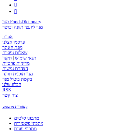


מנוי FoodsDictionary
מנוי ליועצי תזונה וכושר
אודות
פרסמו אצלנו
מפת האתר
שאלות נפוצות
תנאי שימוש
|
תקנון
מדיניות פרטיות
הצהרת נגישות
מנוי תוכנית תזונה
בקשת ביטול מנוי
הבלוג שלנו
RSS
צור קשר
קטגוריות מתכונים
מתכוני סלטים
מתכוני פשטידות
מתכוני עוגות