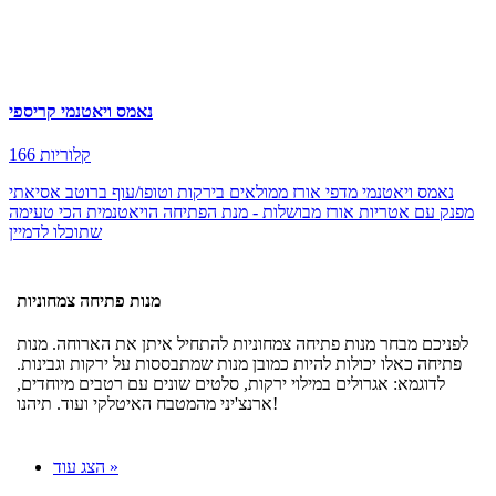
נאמס ויאטנמי קריספי
166 קלוריות
נאמס ויאטנמי מדפי אורז ממולאים בירקות וטופו/עוף ברוטב אסיאתי
מפנק עם אטריות אורז מבושלות - מנת הפתיחה הויאטנמית הכי טעימה
שתוכלו לדמיין
מנות פתיחה צמחוניות
לפניכם מבחר מנות פתיחה צמחוניות להתחיל איתן את הארוחה. מנות
פתיחה כאלו יכולות להיות כמובן מנות שמתבססות על ירקות וגבינות.
לדוגמא: אגרולים במילוי ירקות, סלטים שונים עם רטבים מיוחדים,
ארנצ'יני מהמטבח האיטלקי ועוד. תיהנו!
הצג עוד »