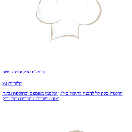
קרפצ'יו סלק וגבינה פטה
90 קלוריות
קרפצ'יו סלק קל להכנה בתיבול סילאן ובלסמי מצומצם ובתוספת גבינת
פטה מפוררת, צנוברים ובצל ירוק