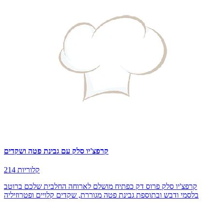
קרפצ'יו סלק עם גבינת פטה ושקדים
214 קלוריות
קרפצ'יו סלק פרוס דק כפתיח מושלם לארוחה החלבית שלכם ברוטב
בלסמי ודבש ובתוספת גבינת פטה מגוררת, שקדים קלויים ופטרוזיליה