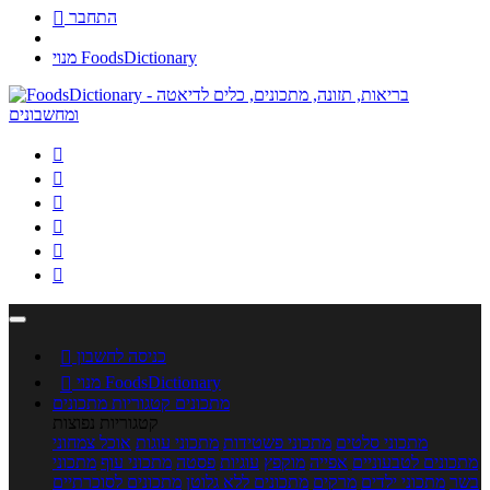
התחבר

מנוי FoodsDictionary






כניסה לחשבון

מנוי FoodsDictionary

מתכונים
קטגוריות מתכונים
קטגוריות נפוצות
מתכוני סלטים
מתכוני פשטידות
מתכוני עוגות
אוכל צמחוני
מתכונים לטבעוניים
אפייה
מוקפץ
עוגיות
פסטה
מתכוני עוף
מתכוני
בשר
מתכוני ילדים
מרקים
מתכונים ללא גלוטן
מתכונים לסוכרתיים