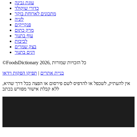
עוגת גבינה
כדורי שוקולד
מתכונים לארוחת בוקר
לזניה
פנקייקים
מרק כתום
עוף בתנור
לביבות
בצק שמרים
דגים בתנור
©FoodsDictionary 2026, כל הזכויות שמורות
בניית אתרים
|
תפיקו הפקות וידאו
אין להעתיק, לשכפל או להדפיס לשם פירסום או הפצה בכל דרך שהיא,
ללא קבלת אישור מפורש בכתב