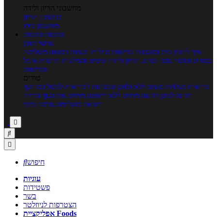
מחשבוני הריון ולידה
מחשבון הריון
מחשבון ביוץ
כתבות
כתבות
ערוצי תוכן
איך להכין
בית ומשפחה
בריאות
מחלות ובעיות
רפואה משלימה
ספורט וכושר גופני
נשים, הריון ולידה
טיפים והמלצות
חדשות אוכל
ובריאות
טורים
בריאות בצלחת
טעים ללא גלוטן
טבעונות לבריאות
לבשל כמו שף
תזונה לבטן רגועה
מרזים ללא דיאטה
מזיזים את הגוף
הרזיה
ורפואה משלימה
גורמה ביתי



חיפוש

עוגיות
פשטידות
בשר
הצטרפות לניוזלטר
אפליקציית Foods