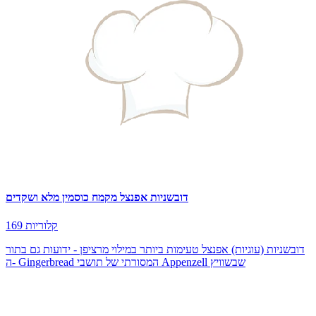
דובשניות אפנצל מקמח כוסמין מלא ושקדים
169 קלוריות
דובשניות (עוגיות) אפנצל טעימות ביותר במילוי מרציפן - ידועות גם בתור
ה- Gingerbread המסורתי של תושבי Appenzell שבשוויץ