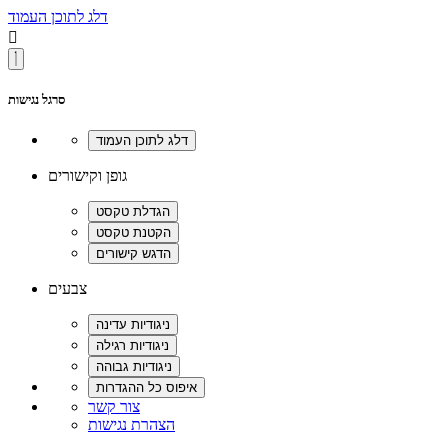
דלג לתוכן העמוד

סרגל נגישות
גופן וקישורים
צבעים
צור קשר
הצהרת נגישות