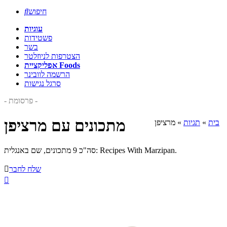
חיפוש

עוגיות
פשטידות
בשר
הצטרפות לניוזלטר
אפליקציית Foods
הרשמה לוובינר
סרגל נגישות
- פרסומת -
מתכונים עם מרציפן
בית
»
תגיות
»
מרציפן
סה"כ 9 מתכונים, שם באנגלית: Recipes With Marzipan.
שלח לחבר

