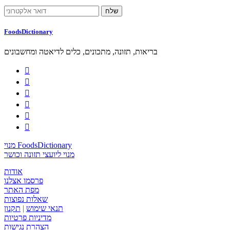
FoodsDictionary
בריאות, תזונה, מתכונים, כלים לדיאטה ומחשבונים






מנוי FoodsDictionary
מנוי ליועצי תזונה וכושר
אודות
פרסמו אצלנו
מפת האתר
שאלות נפוצות
תנאי שימוש
|
תקנון
מדיניות פרטיות
הצהרת נגישות