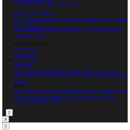
5 ימי ניסיון חינם - לחצו לפרטים נוספים
מחשבוני תזונה ובריאות
מחשבון קלוריות
מחשבון שריפת קלוריות
מחשבון דופק מטרה
יחס
מותניים לירכיים
מחשבון צריכת קלוריות
מחשבון מינונים מומלצים
מחשבון BMI
מחשבון אחוז שומן
מחשבוני הריון ולידה
מחשבון הריון
מחשבון ביוץ
כתבות
כתבות
ערוצי תוכן
איך להכין
בית ומשפחה
בריאות
מחלות ובעיות
רפואה משלימה
ספורט וכושר גופני
נשים, הריון ולידה
טיפים והמלצות
חדשות אוכל
ובריאות
טורים
בריאות בצלחת
טעים ללא גלוטן
טבעונות לבריאות
לבשל כמו שף
תזונה לבטן רגועה
מרזים ללא דיאטה
מזיזים את הגוף
הרזיה
ורפואה משלימה
גורמה ביתי


