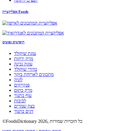
יועצים לתזונה
אפליקציית Foods
חיפושים נפוצים
עוגת שוקולד
מרק ירקות
עוגת גבינה
כדורי שוקולד
מתכונים לארוחת בוקר
לזניה
פנקייקים
מרק כתום
עוף בתנור
לביבות
בצק שמרים
דגים בתנור
©FoodsDictionary 2026, כל הזכויות שמורות