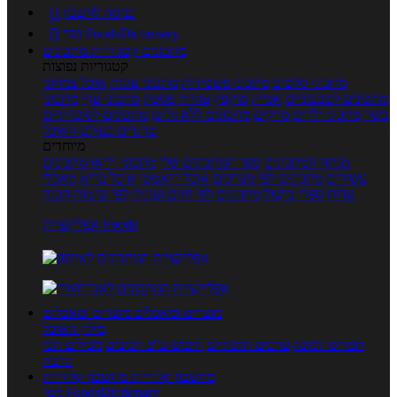
כניסה לחשבון

מנוי FoodsDictionary

מתכונים
קטגוריות מתכונים
קטגוריות נפוצות
מתכוני סלטים
מתכוני פשטידות
מתכוני עוגות
אוכל צמחוני
מתכונים לטבעוניים
אפייה
מוקפץ
עוגיות
פסטה
מתכוני עוף
מתכוני
בשר
מתכוני ילדים
מרקים
מתכונים ללא גלוטן
מתכונים לסוכרתיים
טרנדים בעולם האוכל
מיוחדים
מנתח המתכונים
ספר המתכונים שלי
מתכוני וידאו
מתכונים
עשירים
מתכונים לפי מצרכים
אוכל דיאטטי
אוכל בריא
מאכלי
עדות
ספרי בישול
מתכונים לפי חגים ועונות
לפי שיטות הכנה
אפליקציית Foods
מוצרים ומאכלים
מוצרים ומאכלים
מילון האוכל
תפריטי תזונה
ערכים תזונתיים
חיפוש ע"פ רכיבים
מכילים הכי
הרבה
מחשבון קלוריות
מחשבון קלוריות
מנוי FoodsDictionary