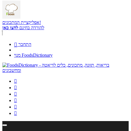
אפליקציית המתכונים!
להורדה בחינם
לחצו כאן
התחבר

מנוי FoodsDictionary





