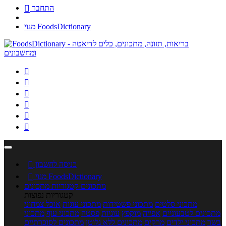
התחבר

מנוי FoodsDictionary






כניסה לחשבון

מנוי FoodsDictionary

מתכונים
קטגוריות מתכונים
קטגוריות נפוצות
מתכוני סלטים
מתכוני פשטידות
מתכוני עוגות
אוכל צמחוני
מתכונים לטבעוניים
אפייה
מוקפץ
עוגיות
פסטה
מתכוני עוף
מתכוני
בשר
מתכוני ילדים
מרקים
מתכונים ללא גלוטן
מתכונים לסוכרתיים