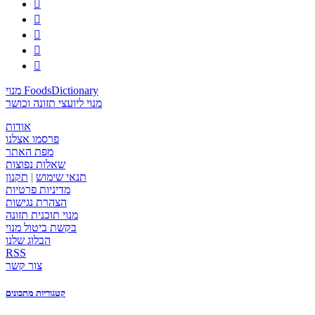





מנוי FoodsDictionary
מנוי ליועצי תזונה וכושר
אודות
פרסמו אצלנו
מפת האתר
שאלות נפוצות
תנאי שימוש
|
תקנון
מדיניות פרטיות
הצהרת נגישות
מנוי תוכנית תזונה
בקשת ביטול מנוי
הבלוג שלנו
RSS
צור קשר
קטגוריות מתכונים