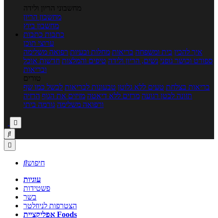
מחשבוני הריון ולידה
מחשבון הריון
מחשבון ביוץ
כתבות
כתבות
ערוצי תוכן
איך להכין
בית ומשפחה
בריאות
מחלות ובעיות
רפואה משלימה
ספורט וכושר גופני
נשים, הריון ולידה
טיפים והמלצות
חדשות אוכל
ובריאות
טורים
בריאות בצלחת
טעים ללא גלוטן
טבעונות לבריאות
לבשל כמו שף
תזונה לבטן רגועה
מרזים ללא דיאטה
מזיזים את הגוף
הרזיה
ורפואה משלימה
גורמה ביתי



חיפוש

עוגיות
פשטידות
בשר
הצטרפות לניוזלטר
אפליקציית Foods