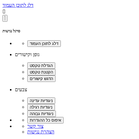
דלג לתוכן העמוד

סרגל נגישות
גופן וקישורים
צבעים
צור קשר
הצהרת נגישות