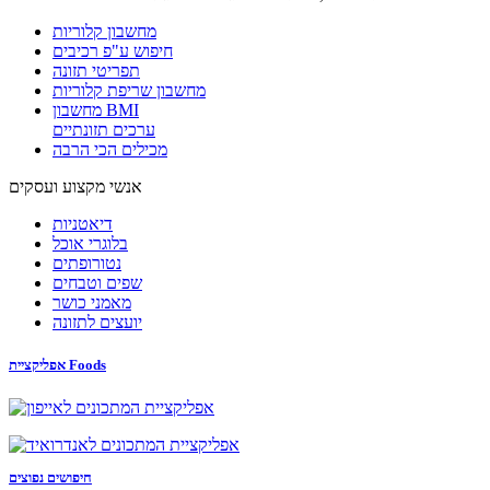
מחשבון קלוריות
חיפוש ע"פ רכיבים
תפריטי תזונה
מחשבון שריפת קלוריות
מחשבון BMI
ערכים תזונתיים
מכילים הכי הרבה
אנשי מקצוע ועסקים
דיאטניות
בלוגרי אוכל
נטורופתים
שפים וטבחים
מאמני כושר
יועצים לתזונה
אפליקציית Foods
חיפושים נפוצים