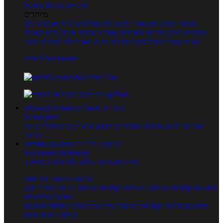
טרנדים בעולם האוכל
מיוחדים
מנתח המתכונים
ספר המתכונים שלי
מתכוני וידאו
מתכונים
עשירים
מתכונים לפי מצרכים
אוכל דיאטטי
אוכל בריא
מאכלי
עדות
ספרי בישול
מתכונים לפי חגים ועונות
לפי שיטות הכנה
אפליקציית Foods
מוצרים ומאכלים
מוצרים ומאכלים
מילון האוכל
תפריטי תזונה
ערכים תזונתיים
חיפוש ע"פ רכיבים
מכילים הכי
הרבה
מחשבון קלוריות
מחשבון קלוריות
מנוי FoodsDictionary
5 ימי ניסיון חינם - לחצו לפרטים נוספים
מחשבוני תזונה ובריאות
מחשבון קלוריות
מחשבון שריפת קלוריות
מחשבון דופק מטרה
יחס
מותניים לירכיים
מחשבון צריכת קלוריות
מחשבון מינונים מומלצים
מחשבון BMI
מחשבון אחוז שומן