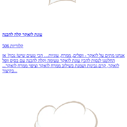
עוגת לואקר קלה להכנה
506 קלוריות
אנחנו מתים על לואקר - וופלים, ממרח, עוגיות… הכי טעים שיש! נכון? אז
החלטנו לנסות להכין עוגת לואקר טעימה וקלה להכנה עם בסיס וופל
לואקר, קרם גבינות ושמנת בשילוב ממרח לואקר וציפוי ממרח לואקר...
בקיצור...