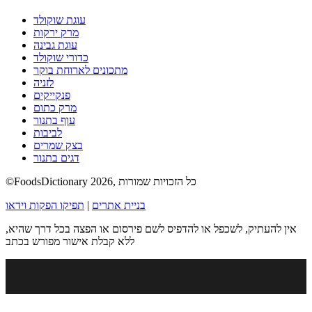
עוגת שוקולד
מרק ירקות
עוגת גבינה
כדורי שוקולד
מתכונים לארוחת בוקר
לזניה
פנקייקים
מרק כתום
עוף בתנור
לביבות
בצק שמרים
דגים בתנור
©FoodsDictionary 2026, כל הזכויות שמורות
בניית אתרים
|
תפיקו הפקות וידאו
אין להעתיק, לשכפל או להדפיס לשם פירסום או הפצה בכל דרך שהיא,
ללא קבלת אישור מפורש בכתב