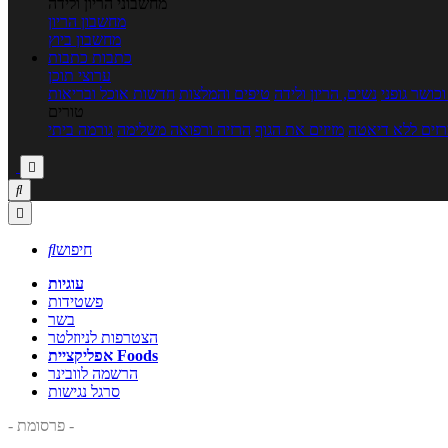
מחשבוני הריון ולידה
מחשבון הריון
מחשבון ביוץ
כתבות
כתבות
ערוצי תוכן
כושר גופני
נשים, הריון ולידה
טיפים והמלצות
חדשות אוכל ובריאות
טורים
זים ללא דיאטה
מזיזים את הגוף
הרזיה ורפואה משלימה
גורמה ביתי



חיפוש

עוגיות
פשטידות
בשר
הצטרפות לניוזלטר
אפליקציית Foods
הרשמה לוובינר
סרגל נגישות
- פרסומת -