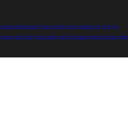
איך להכין
בית ומשפחה
בריאות
מחלות ובעיות
רפואה משלימה
ספורט ו
צלחת
טעים ללא גלוטן
טבעונות לבריאות
לבשל כמו שף
תזונה לבטן רגועה
מר