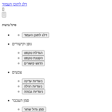
דלג לתוכן העמוד

סרגל נגישות
גופן וקישורים
צבעים
סמן העכבר