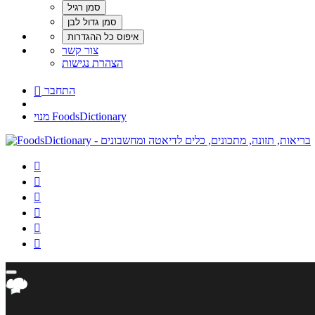
צור קשר
הצהרת נגישות
התחבר

מנוי FoodsDictionary





