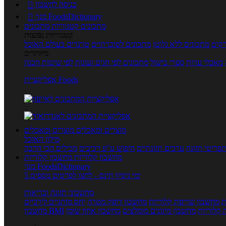
כניסה לחשבון

מנוי FoodsDictionary

מתכונים
קטגוריות מתכונים
קטגוריות נפוצות
קים
מתכונים ללא גלוטן
מתכונים לסוכרתיים
טרנדים בעולם האוכל
מיוחדים
מאכלי עדות
ספרי בישול
מתכונים לפי חגים ועונות
לפי שיטות הכנה
אפליקציית Foods
מוצרים ומאכלים
מוצרים ומאכלים
מילון האוכל
פריטי תזונה
ערכים תזונתיים
חיפוש ע"פ רכיבים
מכילים הכי הרבה
מחשבון קלוריות
מחשבון קלוריות
מנוי FoodsDictionary
5 ימי ניסיון חינם - לחצו לפרטים נוספים
מחשבוני תזונה ובריאות
ת
מחשבון שריפת קלוריות
מחשבון דופק מטרה
יחס מותניים לירכיים
 קלוריות
מחשבון מינונים מומלצים
מחשבון אחוז שומן
מחשבון BMI