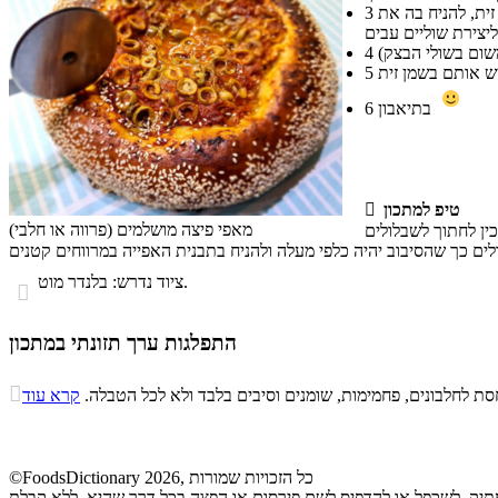
עיצוב המאפים: לחלק את הבצק ל- 6 חלקים שווים, לרדד כל חלק לעיגול שיהיה גדול בהיקף 2 ס"מ יותר מגודל תבנית אפייה עגולה המשומנת בשמן זית, להניח בה את
3
4
5
בתיאבון
6
טיפ למתכון

מאפי פיצה מושלמים (פרווה או חלבי)
זרת סכין לחתוך לשבלולים
ציוד נדרש: בלנדר מוט.

התפלגות ערך תזונתי במתכון
התפלגות ערך תזונתי במתכון

ת לחלבונים, פחמימות, שומנים וסיבים בלבד ולא לכל הטבלה.
קרא עוד
סיבים
פחמימות
חלבונים
שומנים
תזונתיים
0.4%
16.1%
11%
72.5%
©FoodsDictionary 2026, כל הזכויות שמורות
העתיק, לשכפל או להדפיס לשם פירסום או הפצה בכל דרך שהיא, ללא קבלת