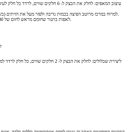
למרוח במרכז מרוטב הפיצה בכמות נדיבה ולפזר מעל את הזיתים (בשלב זה, אלו המעוניינים יכולים להוסיף גם גבינה צהובה מגורדת, וגם לפזר שומשום בשולי הבצק).
לאפות בתנור שחומם מראש לחום של 180 מעלות טורבו למשך 25-30 דקות. מיד עם הוצאת המאפים מהתנור להבריש אותם בשמן זית.
ל
ליצירת שבלולים: לחלק את הבצק ל- 2 חל
התכנים המופיעים באתר זה נועדו לספק אינפורמציה כללית בלבד. אינם