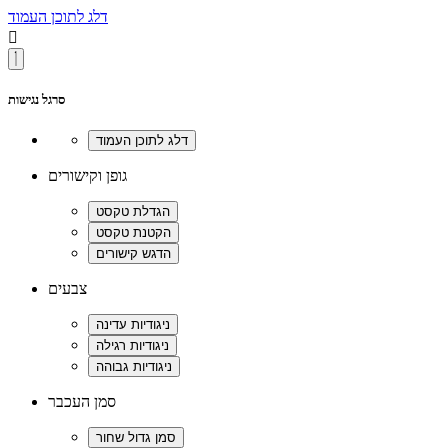
דלג לתוכן העמוד

סרגל נגישות
גופן וקישורים
צבעים
סמן העכבר