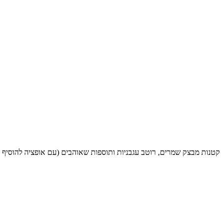
נות מבצק שמרים, רוטב עגבניות ותוספות שאוהבים (עם אופציה להוסיף גם גבינה כמובן ולהפוך לחלבי), 0