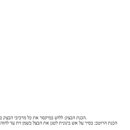
הכנת הבצק: ללוש במיקסר את כל מרכיבי הבצק ביחד במהירות בינונית למשך כ- 10 דקות לפחות, לכסות בניילון נצמד ולהניח להתפחה של כשעה.