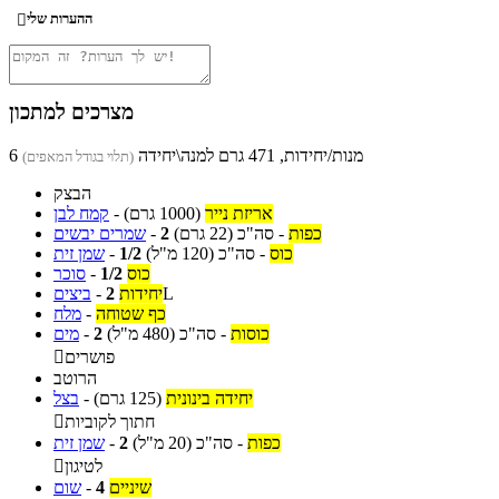
ההערות שלי

מצרכים למתכון
6 מנות/יחידות, 471 גרם למנה\יחידה
(תלוי בגודל המאפים)
הבצק
אריזת נייר
(1000 גרם)
-
קמח לבן
כפות
-
סה"כ
(22 גרם)
2
-
שמרים יבשים
כוס
-
סה"כ
(120 מ"ל)
1/2
-
שמן זית
כוס
1/2
-
סוכר
L
יחידות
2
-
ביצים
כף שטוחה
-
מלח
כוסות
-
סה"כ
(480 מ"ל)
2
-
מים
פושרים

הרוטב
יחידה בינונית
(125 גרם)
-
בצל
חתוך לקוביות

כפות
-
סה"כ
(20 מ"ל)
2
-
שמן זית
לטיגון

שיניים
4
-
שום