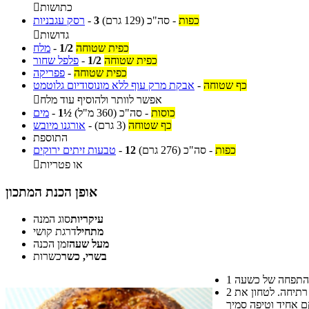
כתושות

כפות
-
סה"כ
(129 גרם)
3
-
רסק עגבניות
גדושות

כפית שטוחה
1/2
-
מלח
כפית שטוחה
1/2
-
פלפל שחור
כפית שטוחה
-
פפריקה
כף שטוחה
-
אבקת מרק עוף ללא מונוסודיום גלוטמט
אפשר לוותר ולהוסיף עוד מלח

כוסות
-
סה"כ
(360 מ"ל)
1½
-
מים
כף שטוחה
(3 גרם)
-
אורגנו מיובש
התוספת
כפות
-
סה"כ
(276 גרם)
12
-
טבעות זיתים ירוקים
או פטריות

אופן הכנת המתכון
עיקריות
סוג המנה
מתחיל
דרגת קושי
מעל שעה
זמן הכנה
בשרי, כשר
כשרות
1
הכנת הרוטב: בסיר על אש בינונית לטגן את הבצל בשמן זית עד להזהבה, להוסיף את שאר המרכיבים, לערבב ולהסיר מהאש לאחר כ- 5 דקות של רתיחה. לטחון את
2