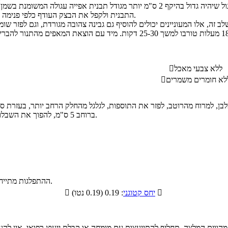
התבנית ולקפל את הבצק העודף כלפי פנימה ליצירת שוליים עבים.
ללא צבעי מאכל

לא חומרים משמרים

קים שווים, כל חלק לרדד למלבן, למרוח מהרוטב, לפזר את התוספות, לגלגל מהחלק הרחב יותר, בע
ברוחב 5 ס"מ, להפוך את השבלולים כך שהסיבוב יהיה כלפי מעלה ולהניח בתבנית האפייה במרווחים קטנים.
.
ההתפלגות מתייחס

: 0.19 (0.19 נטו)
יחס קטוגני

 מהווים המלצה, תחליף להתייעצות עם מומחה או קבלת ייעוץ רפואי. אין ל