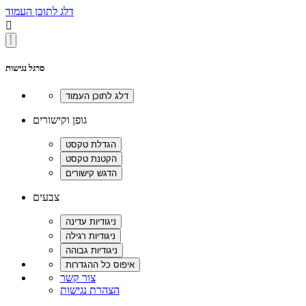
דלג לתוכן העמוד

סרגל נגישות
גופן וקישורים
צבעים
צור קשר
הצהרת נגישות