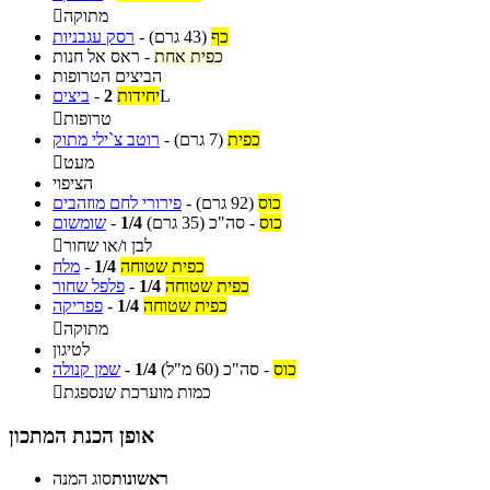
מתוקה

כף
(43 גרם)
-
רסק עגבניות
כפית אחת
-
ראס אל חנות
הביצים הטרופות
L
יחידות
2
-
ביצים
טרופות

כפית
(7 גרם)
-
רוטב צ`ילי מתוק
מעט

הציפוי
כוס
(92 גרם)
-
פירורי לחם מוזהבים
כוס
-
סה"כ
(35 גרם)
1/4
-
שומשום
לבן ו/או שחור

כפית שטוחה
1/4
-
מלח
כפית שטוחה
1/4
-
פלפל שחור
כפית שטוחה
1/4
-
פפריקה
מתוקה

לטיגון
כוס
-
סה"כ
(60 מ"ל)
1/4
-
שמן קנולה
כמות מוערכת שנספגת

אופן הכנת המתכון
ראשונות
סוג המנה