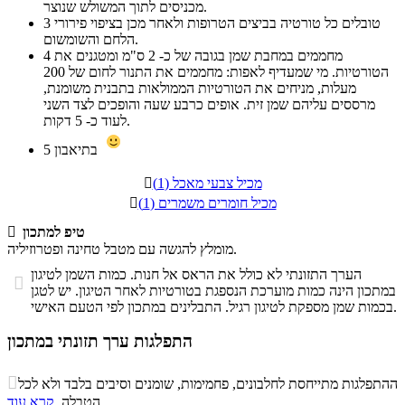
מכניסים לתוך המשולש שנוצר.
טובלים כל טורטיה בביצים הטרופות ולאחר מכן בציפוי פירורי
3
הלחם והשומשום.
מחממים במחבת שמן בגובה של כ- 2 ס"מ ומטגנים את
4
הטורטיות. מי שמעדיף לאפות: מחממים את התנור לחום של 200
מעלות, מניחים את הטורטיות הממולאות בתבנית משומנת,
מרססים עליהם שמן זית. אופים כרבע שעה והופכים לצד השני
לעוד כ- 5 דקות.
בתיאבון
5
מכיל צבעי מאכל (1)

מכיל חומרים משמרים (1)

טיפ למתכון

מומלץ להגשה עם מטבל טחינה ופטרוזיליה.
הערך התזונתי לא כולל את הראס אל חנות. כמות השמן לטיגון

במתכון הינה כמות מוערכת הנספגת בטורטיות לאחר הטיגון. יש לטגן
בכמות שמן מספקת לטיגון רגיל. התבלינים במתכון לפי הטעם האישי.
התפלגות ערך תזונתי במתכון
התפלגות ערך תזונתי במתכון

ההתפלגות מתייחסת לחלבונים, פחמימות, שומנים וסיבים בלבד ולא לכל
סיבים
.
הטבלה.
קרא עוד
פחמימות
חלבונים
שומנים