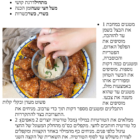
מתחיל
דרגת קושי
מעל חצי שעה
זמן הכנה
בשרי, כשר
כשרות
מטגנים במחבת
1
את הבצל בשמן
עד להזהבה,
מוסיפים את
הפלפל האדום,
הפטריות
והכוסברה,
ומטגנים כמה דקות
נוספות. מוסיפים
את הבשר הטחון
ומפוררים אותו
באמצעות מזלג,
מטגנים עד שהוא
משנה את צבעו.
פשוט מעדן ובקלי קלות
מוסיפים את
התבלינים ומטגנים מספר דקות תוך כדי ערבוב. מניחים את
התערובת בצד להתקררות.
ממלאים את הטורטיות במילוי (מכל טורטיה יוצרים 2 מאפים):
2
כל טורטיה חותכים לחצי. מקפלים כס"מ מהחלק המעוגל של החצי
עיגול כלפי פנים. מניחים כף מהמילוי באחד הקצוות ומקפלים
לצורת משולש עד לסוף הטורטיה. את השארית של הקצה השני