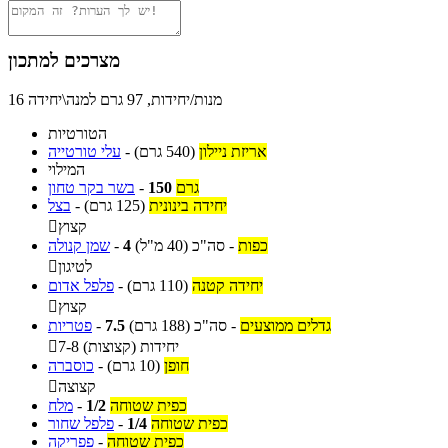
מצרכים למתכון
16 מנות/יחידות, 97 גרם למנה\יחידה
הטורטיות
אריזת ניילון
(540 גרם)
-
עלי טורטייה
המילוי
גרם
150
-
בשר בקר טחון
יחידה בינונית
(125 גרם)
-
בצל
קצוץ

כפות
-
סה"כ
(40 מ"ל)
4
-
שמן קנולה
לטיגון

יחידה קטנה
(110 גרם)
-
פלפל אדום
קצוץ

גדלים ממוצעים
-
סה"כ
(188 גרם)
7.5
-
פטריות
7-8 יחידות (קצוצות)

חופן
(10 גרם)
-
כוסברה
קצוצה

כפית שטוחה
1/2
-
מלח
כפית שטוחה
1/4
-
פלפל שחור
כפית שטוחה
-
פפריקה