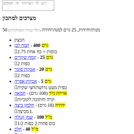
מצרכים למתכון
50 מנות/יחידות, 25 גרם למנה\יחידה
(תלוי בגודל המגולגלות)
הבצק
גרם
400
-
קמח לבן
2.75 כוסות + כף אחת

גרם
25
-
קמח שקדים
2 כפות

גרם
20
-
אבקת סוכר
2 כפות

גרם
5
-
אבקת אפייה
כפית מעט גדושה/חצי שקית

אריזת נייר
(100 גרם)
-
חמאה
קרה וחתוכה לקוביות

יחידה
(18 גרם)
-
חלמון ביצה
מביצה L

מ"ל
100
-
שמן קנולה
1/2 כוס פחות 2 כפות

מ"ל
40
-
חלב