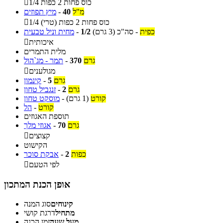
1/4 כוס פחות 2 כפות

מ"ל
40
-
מיץ תפוזים
1/4 כוס פחות 2 כפות (טרי)

כפית
-
סה"כ
(3 גרם)
1/2
-
מחית וניל טבעית
איכותית

מלית התמרים
גרם
370
-
תמר - מג`הול
מגולענים

גרם
5
-
קינמון
גרם
2
-
זנגביל טחון
קורט
(1 גרם)
-
מוסקט טחון
קורט
-
הל
תוספת האגוזים
גרם
70
-
אגוזי מלך
קצוצים

הקישוט
כפות
2
-
אבקת סוכר
לפי הטעם

אופן הכנת המתכון
קינוחים
סוג המנה
מתחיל
דרגת קושי
מעל שעה
זמן הכנה