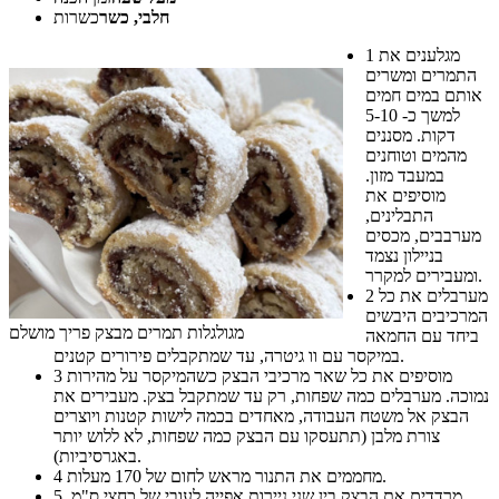
חלבי, כשר
כשרות
מגלענים את
1
התמרים ומשרים
אותם במים חמים
למשך כ- 5-10
דקות. מסננים
מהמים וטוחנים
במעבד מזון.
מוסיפים את
התבלינים,
מערבבים, מכסים
בניילון נצמד
ומעבירים למקרר.
מערבלים את כל
2
המרכיבים היבשים
מגולגלות תמרים מבצק פריך מושלם
ביחד עם החמאה
במיקסר עם וו גיטרה, עד שמתקבלים פירורים קטנים.
מוסיפים את כל שאר מרכיבי הבצק כשהמיקסר על מהירות
3
נמוכה. מערבלים כמה שפחות, רק עד שמתקבל בצק. מעבירים את
הבצק אל משטח העבודה, מאחדים בכמה לישות קטנות ויוצרים
צורת מלבן (תתעסקו עם הבצק כמה שפחות, לא ללוש יותר
באגרסיביות).
מחממים את התנור מראש לחום של 170 מעלות.
4
מרדדים את הבצק בין שני ניירות אפייה לעובי של כחצי ס"מ.
5