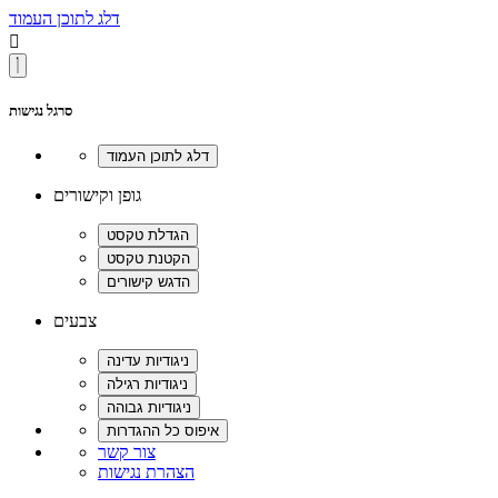
דלג לתוכן העמוד

סרגל נגישות
גופן וקישורים
צבעים
צור קשר
הצהרת נגישות