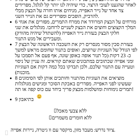
לאחר שהגענו לעובי הרצוי, כדי שיהיה לנו יותר קל לגלגל, מפרידים
צד אחד של נייר האפייה, מניחים אותו חזרה על הבצק מבלי
להדביק, הופכים ומפרידים גם את הנייר השני.
מורחים על הבצק המרודד את ממרח התמרים, מפזרים את אגוזי
6
המלך הקצוצים וחוצים את הבצק לשניים לרוחבו. מגלגלים את שני
חלקי הבצק בעזרת נייר האפייה (להשתדל שיהיה מהודק)
ומעבירים אל מגש התנור.
בעזרת סכין מסור מנסרים רק את השכבה הראשונה של הבצק
7
לפי הגודל של העוגיות שרוצים, ואופים בתנור שחומם מראש למשך
כ- 23 דקות (כל תנור אופה באופן שונה, אף פעם אל תסמכו על
זמני אפייה שכתובים במתכונים שאתם קוראים. זה עניין של ניסוי
וטעייה עם התנור שלכם, ולכן תבדקו בכל כמה דקות אם העוגיות
מוכנות).
מוציאים את העוגיות מהתנור וחותכים אותן לפי הסימונים
8
שעשינו לפני האפייה. מפדרים באבקת הסוכר ומגישים מגולגלות
תמרים נימוחות ומושלמות מבצק פריך ביחד עם כוס קפה או תה!
בתיאבון
9
ללא צבעי מאכל

ללא חומרים משמרים

ציוד נדרש: מעבד מזון, מיקסר עם וו גיטרה, ניירות אפייה.
