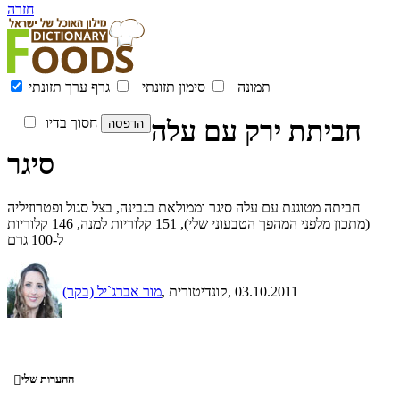
חזרה
תמונה
סימון תזונתי
גרף ערך תזונתי
חביתת ירק עם עלה
חסוך בדיו
סיגר
חביתה מטוגנת עם עלה סיגר וממולאת בגבינה, בצל סגול ופטרוזיליה
(מתכון מלפני המהפך הטבעוני שלי), 151 קלוריות למנה, 146 קלוריות
ל-100 גרם
, 03.10.2011
, קונדיטורית
מור אברג`יל (בקר)
ההערות שלי
