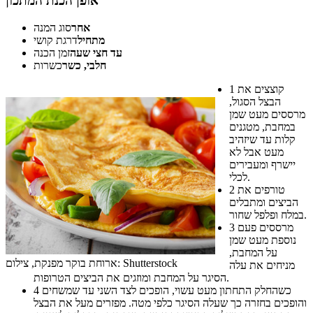
אופן הכנת המתכון
אחר
סוג המנה
מתחיל
דרגת קושי
עד חצי שעה
זמן הכנה
חלבי, כשר
כשרות
קוצצים את
1
הבצל הסגול,
מרססים מעט שמן
במחבת, מטגנים
קלות עד שיזהיב
מעט אבל לא
יישרף ומעבירים
לכלי.
טורפים את
2
הביצים ומתבלים
במלח ופלפל שחור.
מרססים פעם
3
נוספת מעט שמן
על המחבת,
ארוחת בוקר מפנקת, צילום: Shutterstock
מניחים את עלה
הסיגר על המחבת ומוזגים את הביצים הטרופות.
כשהחלק התחתון מעט עשוי, הופכים לצד השני עד שמשחים
4
והופכים בחזרה כך שעלה הסיגר כלפי מטה. מפזרים מעל את הבצל