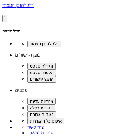
דלג לתוכן העמוד

סרגל נגישות
גופן וקישורים
צבעים
צור קשר
הצהרת נגישות