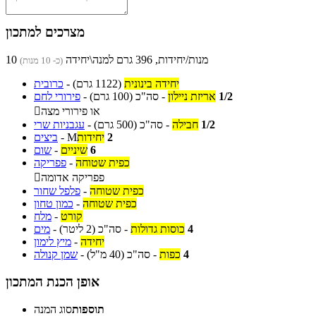
מצרכים למתכון
10 מנות/יחידות, 396 גרם למנה\יחידה
(כ- 10 מנות)
יחידה בינונית
(1122 גרם)
-
כרובית
1/2
אריזת ניילון
-
סה"כ
(100 גרם)
-
פירורי לחם
או פירורי מצה

1/2
חבילה
-
סה"כ
(500 גרם)
-
עגבניות שרי
2
יחידות
M
-
ביצים
6
שיניים
-
שום
כפית שטוחה
-
פפריקה
פפריקה אדומה

כפית שטוחה
-
פלפל שחור
כפית שטוחה
-
כמון טחון
קורט
-
מלח
4
כוסות גדולות
-
סה"כ
(2 ליטר)
-
מים
יחידה
-
מיץ לימון
4
כפות
-
סה"כ
(40 מ"ל)
-
שמן קנולה
אופן הכנת המתכון
תוספות
סוג המנה