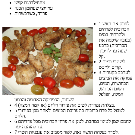
מתחיל
דרגת קושי
עד חצי שעה
זמן הכנה
פרווה, כשר
כשרות
לפרק את ראש
1
הכרובית לפרחים
ולהרתיח במים
(בגובה שיכסה את
הכרובית) כרבע
שעה עד לריכוך
קל.
לשטוף במים
2
קרים ולייבש.
לערבב בקערית
3
עמוקה את הביצים
הבחושות, המים,
השום הכתוש,
המלח, הפלפל
השחור, הפפריקה האדומה והכמון.
בצלחת נפרדת לשים את פירור הלחם (או קמח המצה).
4
לטבול כל פרח כרובית בתערובת הביצים ולאחר מכן בפירורי
5
הלחם.
לחמם שמן לטיגון במחבת, לטגן את פרחי הכרובית מכל צדדיהם
6
עד להזהבה יפה.
לסדר בצלחת הגשה נאה, לפזר מסביב את עגבניות השרי.
7