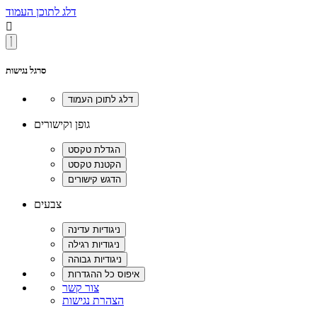
דלג לתוכן העמוד

סרגל נגישות
גופן וקישורים
צבעים
צור קשר
הצהרת נגישות