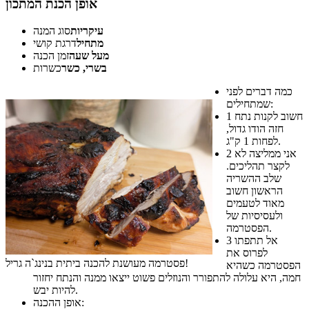
אופן הכנת המתכון
עיקריות
סוג המנה
מתחיל
דרגת קושי
מעל שעה
זמן הכנה
בשרי, כשר
כשרות
כמה דברים לפני
שמתחילים:
חשוב לקנות נתח
1
חזה הודו גדול,
לפחות 1 ק"ג.
אני ממליצה לא
2
לקצר תהליכים.
שלב ההשריה
הראשון חשוב
מאוד לטעמים
ולעסיסיות של
הפסטרמה.
אל תתפתו
3
לפרוס את
פסטרמה מעושנת להכנה ביתית בנינג`ה גריל!
הפסטרמה כשהיא
חמה, היא עלולה להתפורר והנוזלים פשוט ייצאו ממנה והנתח יחזור
להיות יבש.
אופן ההכנה: