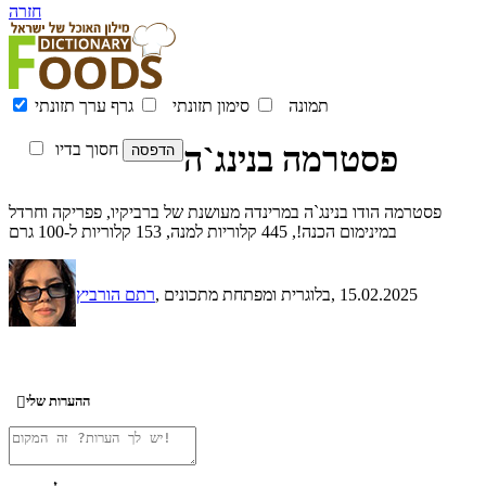
חזרה
תמונה
סימון תזונתי
גרף ערך תזונתי
פסטרמה בנינג`ה
חסוך בדיו
פסטרמה הודו בנינג`ה במרינדה מעושנת של ברביקיו, פפריקה וחרדל
במינימום הכנה!, 445 קלוריות למנה, 153 קלוריות ל-100 גרם
, 15.02.2025
, בלוגרית ומפתחת מתכונים
רתם הורביץ
ההערות שלי
