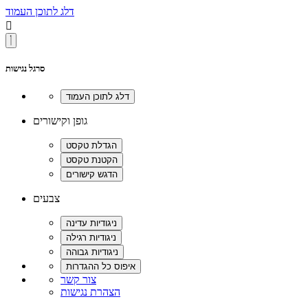
דלג לתוכן העמוד

סרגל נגישות
גופן וקישורים
צבעים
צור קשר
הצהרת נגישות