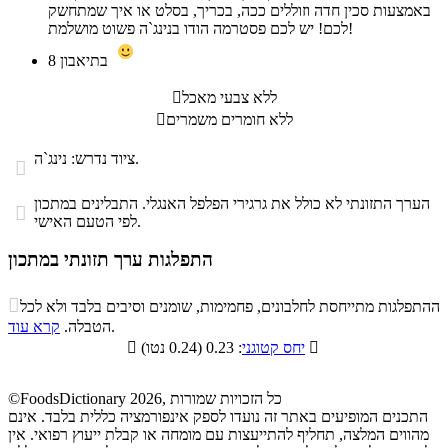
באמצעות סכין חדה וזוללים ככה, בכריך, בסלט או איך שמתחשק
לכם! יש לכם פסטרמה הודו בנינג`ה פשוט מושלמת!
בתיאבון
8
ללא צבעי מאכל

ללא חומרים משמרים

ציוד נדרש: נינג`ה.

הערך התזונתי לא כולל את גרגירי הפלפל האנגלי. התבלינים במתכון

לפי הטעם האישי.
התפלגות ערך תזונתי במתכון
התפלגות ערך תזונתי במתכון

ההתפלגות מתייחסת לחלבונים, פחמימות, שומנים וסיבים בלבד ולא לכל
סיבים
.
הטבלה.
קרא עוד
פחמימות
חלבונים
שומנים
תזונתיים

: 0.23 (0.24 נטו)
יחס קטוגני

0.8%
18.8%
69.1%
11.3%
©FoodsDictionary 2026, כל הזכויות שמורות
התכנים המופיעים באתר זה נועדו לספק אינפורמציה כללית בלבד. אינם
מהווים המלצה, תחליף להתייעצות עם מומחה או קבלת ייעוץ רפואי. אין