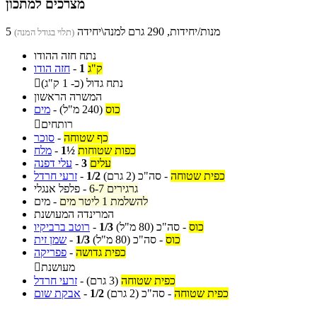
מצרכים למתכון
5 מנות/יחידות, 290 גרם למנה\יחידה
(תלוי בגודל המנה)
נתח חזה ההודו
ק"ג
1
-
חזה הודו
נתח גדול (כ- 1 ק"ג)

המשרה הראשון
כוס
(240 מ"ל)
-
מים
רותחים

כף שטוחה
-
סוכר
כפות שטוחות
1½
-
מלח
עלים
3
-
עלי דפנה
כפית שטוחה
-
סה"כ
(2 גרם)
1/2
-
זרעי חרדל
6-7 גרגירים
-
פלפל אנגלי
להשלמת 1 ליטר מים
-
מים
המרינדה המעושנת
כוס
-
סה"כ
(80 מ"ל)
1/3
-
רוטב ברביקיו
כוס
-
סה"כ
(80 מ"ל)
1/3
-
שמן זית
כפית גדושה
-
פפריקה
מעושנת

כפית שטוחה
(3 גרם)
-
זרעי חרדל
כפית שטוחה
-
סה"כ
(2 גרם)
1/2
-
אבקת שום