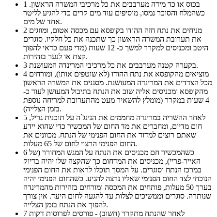
בכוס או כד מידה מערבבים את כל מרכיבי המשרה הראשון.
1
כשהמלח והסוכר נמסו, מוסיפים עוד מים קרים כדי להגיע לליטר
אחד של מים.
מניחים את נתח חזה ההודו בקופסא עם מכסה אטום, ומוזגים
2
את תערובת המשרה הראשון כך שתכנה את כל חלקיו. סוגרים
היטב ומכניסים למקרר למשך כ- 12 שעות (מדי פעם כדאי להפוך
קצת או לנער בזהירות.
בקערה קטנה מערבבים את כל מרכיבי המרינדה המעושנת.
3
מוציאים מהקופסא את נתח ההודו (לא שוטפים אותו), ומורחים
4
מכל הצדדים את המרינדה המעושנת. מסננים את המשרה הראשון
מהקופסא ומכניסים אליה שוב את הנתח בתיבול המעושן לעוד כ-
4 שעות במקרר (מומלץ להשאיר מעט מהתערובת למריחה נוספת
בזמן הצלייה).
לאחר ההשריה במרינדה מחממים את הנינג`ה על תוכנית גריל,
5
חום מדיום, ומחברים את מד החום של המכשיר כדי שהוא יידע
שאתם רוצים למדוד את החום הפנימי של הנתח. מכוונים את
החום הפנימי הרצוי לחום של 65 מעלות.
כשהמכשיר חם מכניסים את הנתח על המגש המחורר (של
6
האייר-פריי), מכניסים את המדחום כך שהקצה שלו יהיה בדיוק
במרכז הנתח וסוגרים. על המסך תוכלו לראות את החום הפנימי
הנוכחי לצד החום הפנימי שאליו נרצה להגיע. כשהחום הפנימי יהיה
בערך 50 מעלות, פותחים את המכסה ומורחים בזהירות מהמרינדה
שנותרה. סוגרים וממשיכים לצלות עד להגעה לחום היעד. אין צורך
להפוך את הנתח בזמן הצלייה.
לאחר שהנתח מתקרר (חשוב) - פורסים לפרוסות דקות
7