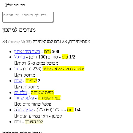
ההערות שלי

מצרכים למתכון
33 מנות/יחידות, 28 גרם למנה\יחידה
(30-35 קציצות)
500
גרם
-
בשר הודו טחון
1/2
כוס
-
סה"כ
(100 גרם)
-
בורגול
מבושל במים כ- 6 דקות

יחידה גדולה ללא קליפה
(238 גרם)
-
גזר
מרוסק דק

2
שיניים
-
שום
מרוסקות דק

כפית שטוחה
-
מלח ים
כפית שטוחה
-
פלפל שחור
פלפל שחור גרוס גס

1/4
כוס
-
סה"כ
(60 מ"ל)
-
שמן קנולה
לטיגון - ראו במידע הנוסף

לפי הצורך
-
מים