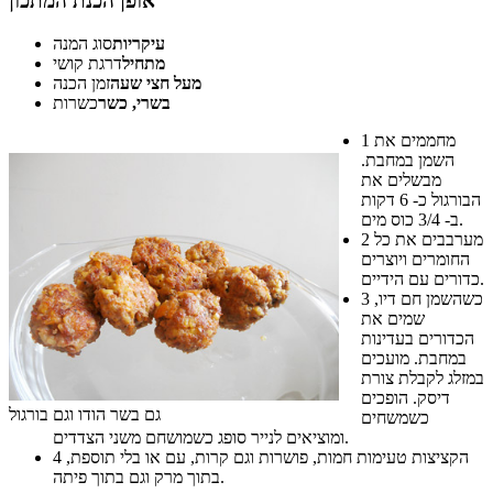
אופן הכנת המתכון
עיקריות
סוג המנה
מתחיל
דרגת קושי
מעל חצי שעה
זמן הכנה
בשרי, כשר
כשרות
מחממים את
1
השמן במחבת.
מבשלים את
הבורגול כ- 6 דקות
ב- 3/4 כוס מים.
מערבבים את כל
2
החומרים ויוצרים
כדורים עם הידיים.
כשהשמן חם דיו,
3
שמים את
הכדורים בעדינות
במחבת. מועכים
במזלג לקבלת צורת
דיסק. הופכים
גם בשר הודו וגם בורגול
כשמשחים
ומוציאים לנייר סופג כשמושחם משני הצדדים.
הקציצות טעימות חמות, פושרות וגם קרות, עם או בלי תוספת,
4
בתוך מרק וגם בתוך פיתה.