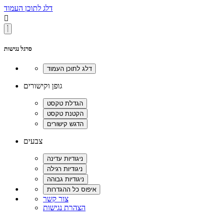
דלג לתוכן העמוד

סרגל נגישות
גופן וקישורים
צבעים
צור קשר
הצהרת נגישות