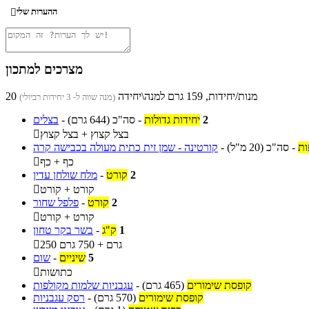
ההערות שלי

מצרכים למתכון
20 מנות/יחידות, 159 גרם למנה\יחידה
(מנה שווה ל- 3 יחידות רביולי)
2
יחידות גדולות
-
סה"כ
(644 גרם)
-
בצלים
בצל קצוץ + בצל קצוץ

ות
-
סה"כ
(20 מ"ל)
-
קורטינה - שמן זית כתית מעולה בכבישה קרה
כף + כף

2
קורט
-
מלח שולחן עדין
קורט + קורט

2
קורט
-
פלפל שחור
קורט + קורט

1
ק"ג
-
בשר בקר טחון
250 גרם + 750 גרם

5
שיניים
-
שום
כתושות

קופסת שימורים
(465 גרם)
-
עגבניות שלמות מקולפות
קופסת שימורים
(570 גרם)
-
רסק עגבניות