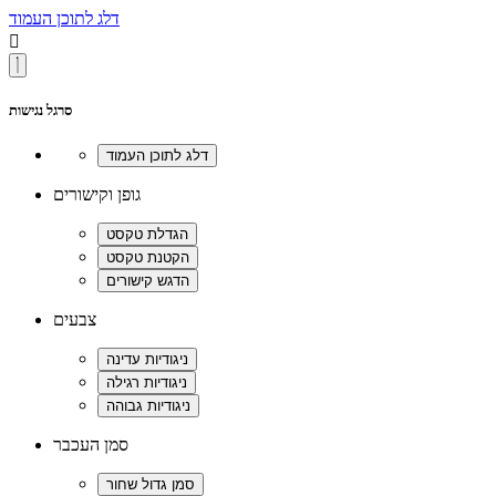
דלג לתוכן העמוד

סרגל נגישות
גופן וקישורים
צבעים
סמן העכבר