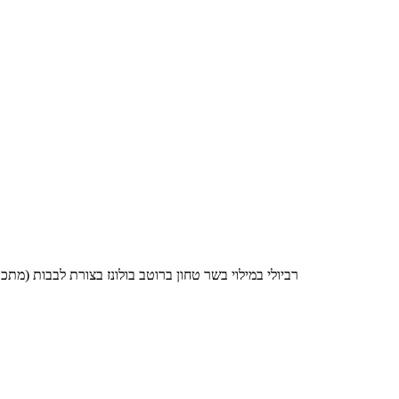
רביולי במילוי בשר טחון ברוטב בולונז בצורת לבבות (מתכון מלפני המהפך הטבעוני שלי