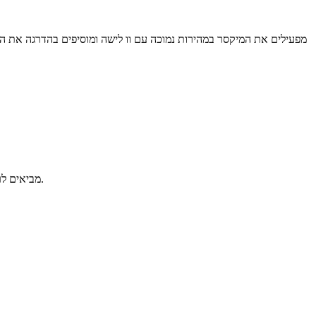
מביאים לרתיחה 5 ליטר מים וכף מלח, ומכניסים את הרביולי. ברגע שהרביולי צפים, מנמיכים את הלהבה ומבשלים עוד כ- 5 דקות. מוצאים עם כף מחוררת.