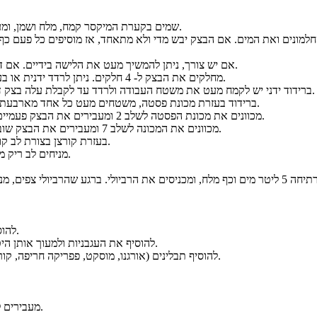
שמים בקערת המיקסר קמח, מלח ושמן, ומערבבים בעזרת כף.
אם יש צורך, ניתן להמשיך מעט את הלישה בידיים. אם דביק מוסיפים קמח.
מחלקים את הבצק ל- 4 חלקים. ניתן לרדד ידנית או בעזרת מכונת פסטה.
ברידוד ידני יש לקמח מעט את משטח העבודה ולרדד עד לקבלת עלה בצק דקיק (עובי 1 מ"מ).
ברידוד בעזרת מכונת פסטה, משטחים מעט כל אחד מארבעת החלקים ומרדדים.
מכוונים את מכונת הפסטה לשלב 2 ומעבירים את הבצק פעמיים עד שלוש פעמים.
מכוונים את המכונה לשלב 7 ומעבירים את הבצק שוב, פעם אחת בלבד.
בעזרת קורצן בצורת לב קורצים לבבות, ומניחים ככפית של מילוי במרכז של חצי מכל הלבבות.
מניחים לב ריק מעל כל לב עם מילוי, אוחזים ביד - מצמידים את הלבבות ומהדקים.
להוסיף 750 גרם בשר בקר טחון ולבחוש עד שהוא מופרד היטב ושחום.
להוסיף את העגבניות ולמעוך אותן היטב, ולאחר מכן להוסיף את רסק העגבניות, לבחוש ולהביא לרתיחה.
להוסיף תבלינים (אורגנו, מוסקט, פפריקה חריפה, קורט מלח וקורט פלפל שחור), להעביר לאש נמוכה ולבשל כחצי שעה.
מעבירים לצלחת הגשה מעט עמוקה רוטב בולונז, ומניחים מעל 3 יחידות רביולי.