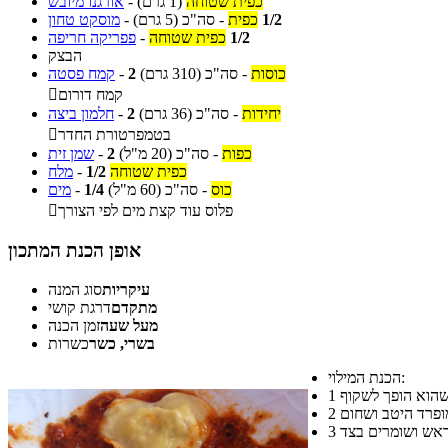
כפית שטוחה
(1 גרם)
-
אורגנו מיובש
1/2
כפית
-
סה"כ
(5 גרם)
-
מוסקט טחון
1/2
כפית שטוחה
-
פפריקה חריפה
הבצק
כוסות
-
סה"כ
(310 גרם)
2
-
קמח פסטה
קמח דורום

יחידות
-
סה"כ
(36 גרם)
2
-
חלמון ביצה
בטמפרטורת החדר

כפות
-
סה"כ
(20 מ"ל)
2
-
שמן זית
כפית שטוחה
1/2
-
מלח
כוס
-
סה"כ
(60 מ"ל)
1/4
-
מים
פלוס עוד קצת מים לפי הצורך

אופן הכנת המתכון
עיקריות
סוג המנה
מתקדם
דרגת קושי
מעל שעה
זמן הכנה
בשרי, כשר
כשרות
הכנת המילוי:
1
2
3