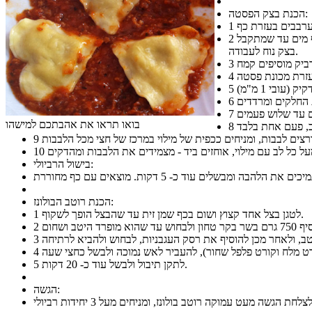
הכנת בצק הפסטה:
1
מפעילים את המיקסר במהירות נמוכה עם וו לישה ומוסיפים בהדרגה את החלמונים ואת המים. אם הבצק יבש מדי ולא מתאחד, אז מוסיפים כל פעם כף מים עד שמתקבל
2
בצק נוח לעבודה.
3
4
5
6
7
בואו תראו את אהבתכם למישהו
8
9
10
בישול הרביולי:
הכנת רוטב הבולונז:
לטגן בצל אחד קצוץ ושום בכף שמן זית עד שהבצל הופך לשקוף.
1
2
3
4
לתקן תיבול ולבשל עוד כ- 20 דקות.
5
הגשה: