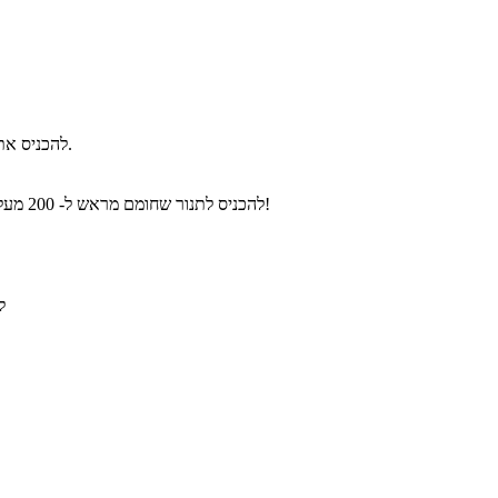
להכניס את כל המצרכים מלבד הפטריות השלמות לקערה, ולערבב עד לקבלת תערובת הומוגנית (אחידה).
להכניס לתנור שחומם מראש ל- 200 מעלות למשך כ- 20-25 דקות, עד שהמאפינס משחימים. הרי לכם מאפינס פטריות וגבינה מושלמים!
ל