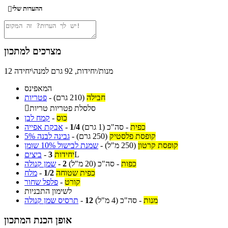
ההערות שלי

מצרכים למתכון
12 מנות/יחידות, 92 גרם למנה\יחידה
המאפינס
חבילה
(210 גרם)
-
פטריות
סלסלת פטריות טריות

כוס
-
קמח לבן
כפית
-
סה"כ
(1 גרם)
1/4
-
אבקת אפייה
קופסת פלסטיק
(250 גרם)
-
גבינה לבנה 5%
קופסת קרטון
(250 מ"ל)
-
שמנת לבישול 10% שומן
L
יחידות
3
-
ביצים
כפות
-
סה"כ
(20 מ"ל)
2
-
שמן קנולה
כפית שטוחה
1/2
-
מלח
קורט
-
פלפל שחור
לשימון התבניות
מנות
-
סה"כ
(4 מ"ל)
12
-
תרסיס שמן קנולה
אופן הכנת המתכון