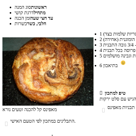
ראשונות
סוג המנה
מתחיל
דרגת קושי
עד חצי שעה
זמן הכנה
חלבי, כשר
כשרות
1
2
3
4
5
בתיאבון
6
טיפ למתכון

מאפינס קל להכנה וטעים נורא

התבלינים במתכון לפי הטעם האישי.
