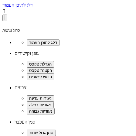
דלג לתוכן העמוד

סרגל נגישות
גופן וקישורים
צבעים
סמן העכבר