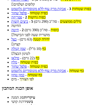
קלופים ושלמים

כפות שטוחות
3
-
אבקת מרק עוף ללא מונוסודיום גלוטמט
כפית שטוחה
-
פלפל שחור
כפות גדושות
2
-
פפריקה
גדלים ממוצעים
-
סה"כ
(290 גרם)
5
-
ביצים קשות
החיטה
כוסות
-
סה"כ
(390 גרם)
2
-
חיטה
מושרית שעה לפני הבישול

יחידה קטנה
(63 גרם)
-
בצל
קצוץ

כף
(10 מ"ל)
-
שמן קנולה
לטיגון הבצל

כף
(22 גרם)
-
סילאן
כפית שטוחה
-
מלח
כפית שטוחה
-
פלפל שחור
כף שטוחה
-
אבקת מרק עוף ללא מונוסודיום גלוטמט
כף שטוחה
-
כמון טחון
לפי הצורך
-
מים
אופן הכנת המתכון
עיקריות
סוג המנה
בינוני
דרגת קושי