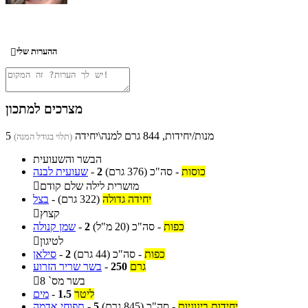
ההערות שלי

מצרכים למתכון
5 מנות/יחידות, 844 גרם למנה\יחידה
(תלוי בגודל המנה)
הבשר והשעועית
כוסות
-
סה"כ
(376 גרם)
2
-
שעועית לבנה
מושרית לילה שלם קודם

יחידה גדולה
(322 גרם)
-
בצל
קצוץ

כפות
-
סה"כ
(20 מ"ל)
2
-
שמן קנולה
לטיגון

כפות
-
סה"כ
(44 גרם)
2
-
סילאן
גרם
250
-
בשר שריר הזרוע
בשר מס` 8

ליטר
1.5
-
מים
יחידות בינוניות
-
סה"כ
(845 גרם)
5
-
תפוחי אדמה