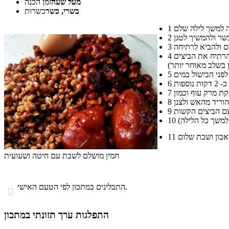
מעל שעה
זמן הכנה
בשרי, כשר
כשרות
1
2
3
להוסיף את תפוחי האדמה הקלופים והשלמים, ולתבל באבקת מרק עוף, פלפל שחור ופפריקה מתוקה. לבשל על אש נמוכה למשך כשעה וחצי. בינתיים להרתיח את הביצים
4
5
6
7
8
9
10
11
חמין מושלם לשבת עם חיטה ושעועית
התבלינים במתכון לפי הטעם האישי.

התפלגות ערך תזונתי במתכון