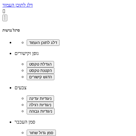
דלג לתוכן העמוד

סרגל נגישות
גופן וקישורים
צבעים
סמן העכבר