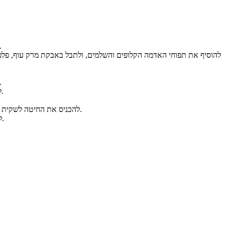
להוסיף לסיר את השעועית הלבנה לאחר שסוננה ממים, להוסיף ליטר וחצ
לטגן את הבצל בשמן, להוסיף את החיטה לאחר שסוננה ממים ולהמשיך לט
להוסיף כ- 5 כוסות מים, להביא לרתיחה ולתבל בסילאן, מלח, פלפל שחור, אבקת מרק עוף וכמון.
להכניס את החיטה לשקית קוקי, לעשות חורים בראש השקית ליציאת אדים ולהוסיף לסיר החמין ביחד עם הביצים הקשות.
להניח את סיר החמין על הפלטה למשך הלילה (ניתן גם בתנור על 100 מעלות למשך כל הלילה).