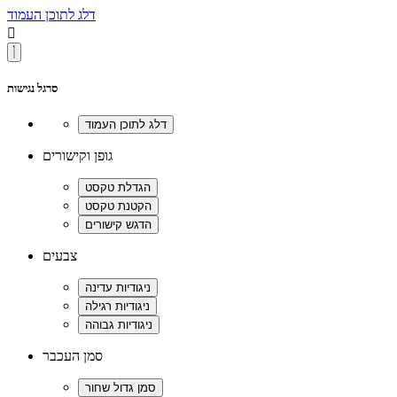
דלג לתוכן העמוד

סרגל נגישות
גופן וקישורים
צבעים
סמן העכבר