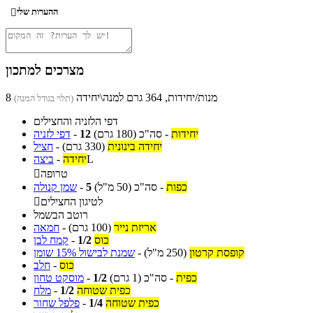
ההערות שלי

מצרכים למתכון
8 מנות/יחידות, 364 גרם למנה\יחידה
(תלוי בגודל המנה)
דפי הלזניה והחצילים
יחידות
-
סה"כ
(180 גרם)
12
-
דפי לזניה
יחידה בינונית
(330 גרם)
-
חציל
L
יחידה
-
ביצה
טרופה

כפות
-
סה"כ
(50 מ"ל)
5
-
שמן קנולה
לטיגון החצילים

רוטב הבשמל
אריזת נייר
(100 גרם)
-
חמאה
כוס
1/2
-
קמח לבן
קופסת קרטון
(250 מ"ל)
-
שמנת לבישול 15% שומן
כוס
-
חלב
כפית
-
סה"כ
(1 גרם)
1/2
-
מוסקט טחון
כפית שטוחה
1/2
-
מלח
כפית שטוחה
1/4
-
פלפל שחור