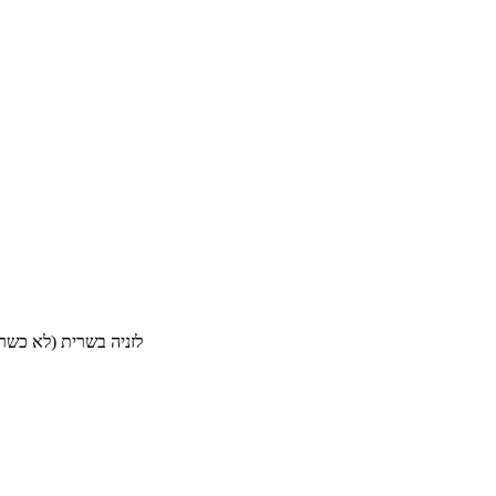
לזניה בשרית (לא כשרה) טעימ