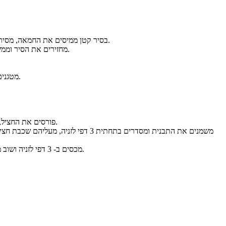
בסיר קטן ממיסים את החמאה, מסירים מהאש, מוסיפים את הקמח בבת אחת, מערבבים ללא הפסקה ומנמיכים את הלהבה לנמוכה.
מחזירים את הסיר וממשיכים לערבב. מוסיפים את השמנת, החלב והתבלינים, ומערבבים כל העת עד לרתיחה והסמכה.
מטגנים במחבת את הבצל בשמן עד לשקיפות, מוסיפים את השום, מזהיבים קלות ומוסיפים את הבשר.
פורסים את החציל, טובלים כל פרוסה בביצה ומטגנים בשמן במחבת מכל צד עד להזהבה קלה (כ- 3 דקות מכל צד).
מכסים ב- 3 דפי לזניה ושוב מסדרים חצילים ויוצקים מהרטבים לפי הסדר. כך מכינים 3 שכבות וסוגרים מעל עם 3 דפי לזניה.