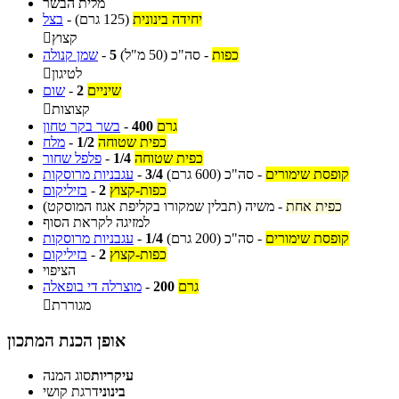
מלית הבשר
יחידה בינונית
(125 גרם)
-
בצל
קצוץ

כפות
-
סה"כ
(50 מ"ל)
5
-
שמן קנולה
לטיגון

שיניים
2
-
שום
קצוצות

גרם
400
-
בשר בקר טחון
כפית שטוחה
1/2
-
מלח
כפית שטוחה
1/4
-
פלפל שחור
קופסת שימורים
-
סה"כ
(600 גרם)
3/4
-
עגבניות מרוסקות
כפות-קצוץ
2
-
בזיליקום
כפית אחת
-
משיה (תבלין שמקורו בקליפת אגוז המוסקט)
למזיגה לקראת הסוף
קופסת שימורים
-
סה"כ
(200 גרם)
1/4
-
עגבניות מרוסקות
כפות-קצוץ
2
-
בזיליקום
הציפוי
גרם
200
-
מוצרלה די בופאלה
מגוררת

אופן הכנת המתכון
עיקריות
סוג המנה
בינוני
דרגת קושי